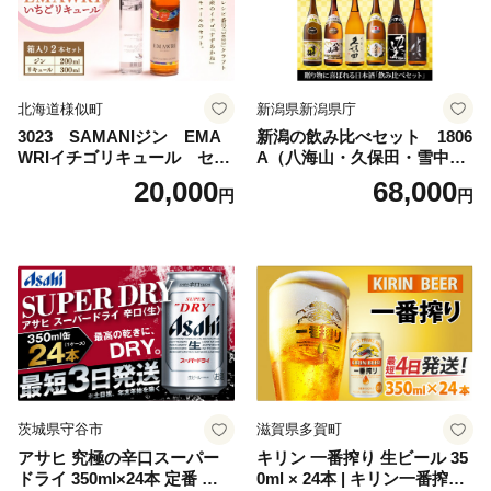
北海道様似町
新潟県新潟県庁
3023 SAMANIジン EMA
新潟の飲み比べセット 1806
WRIイチゴリキュール セッ
A（八海山・久保田・雪中
ト（箱入り）【大人の味 酒
梅・越乃寒梅・かたふね・千
20,000
68,000
円
円
お酒 洋酒 スピリッツ クラフ
代の光）
トジン 国産 sake SAKE gin
GIN liqueur LIQUEUR お酒
セット 詰め合わせ カクテル
ソーダ割り アルコール ロッ
ク ソーダ ジントニック 】
茨城県守谷市
滋賀県多賀町
アサヒ 究極の辛口スーパー
キリン 一番搾り 生ビール 35
ドライ 350ml×24本 定番 ビー
0ml × 24本 | キリン一番搾り