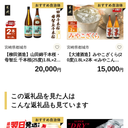
宮崎県都城市
宮崎県都城市
【柳田酒造】山田錦千本桜・
【大浦酒造】みやこざくら(2
母智丘 千本桜(25度)1.8L×2本
0度)1.8L×2本 ≪みやこんじょ
≪みやこんじょ特急便≫_AC
特急便≫_MJ-0771
20,000
15,000
円
円
-0751
この返礼品を見た人は
こんな返礼品も見ています