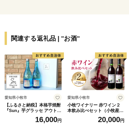
ことで話題となっています。
④竹内街道…推古天皇21年に開通した、飛鳥の都と難波
を結ぶ我が国最古の官道です。松尾芭蕉、司馬遼太郎ゆ
かりの地としても有名です。
⑤相撲館「けはや座」…葛城市は相撲発祥の地であり、
関連する返礼品 | "お酒"
相撲の開祖『當麻蹶速』を顕彰する目的で開館されまし
た。館内には本場所と同サイズの土俵があり、誰でも自
由に上がることができます。また、所有資料は約12000
点もあります。
【お申込とお礼の品のお届けについて】
・葛城市外にお住まいの方で、ご寄附いただいた皆様に
愛知県小牧市
愛知県小牧市
葛城市産のお礼の品をお送りいたします。
【ふるさと納税】本格芋焼酎
小牧ワイナリー 赤ワイン２
・寄附者様のご都合による寄附申込のキャンセル、お礼
『Sun』芋グラッセ アウトド
本飲み比べセット（小牧産ぶ
の品の変更や返品、配送先や配送時期の変更はできませ
ア ソロキャンプ ベランピン
どう100％使用）
16,000
20,000
円
円
グ 巣ごもり 就労支援
ん。