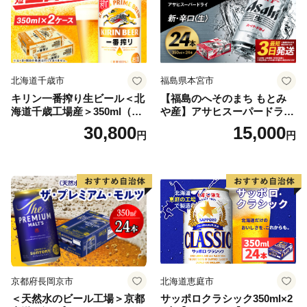
北海道千歳市
福島県本宮市
キリン一番搾り生ビール＜北
【福島のへそのまち もとみ
海道千歳工場産＞350ml（24
や産】アサヒスーパードライ
本） 2ケース
350ml×24本 合計8.4L 1ケー
30,800
15,000
円
円
ス アルコール度数5% 缶ビー
ル お酒 ビール アサヒ スーパ
ードライ super dry 24缶 辛
口 送料無料 カメイ 本宮市
【07214-0206】
京都府長岡京市
北海道恵庭市
＜天然水のビール工場＞京都
サッポロクラシック350ml×2