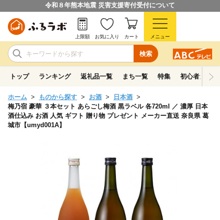
令和８年熊本地震 災害支援寄付受付について
上限額
お気に入り
カート
メニュー
検索
トップ
ランキング
返礼品一覧
まち一覧
特集
初心者ガイド
ホーム
ものから探す
お酒
日本酒
梅乃宿 豪華 ３本セット あらごし梅酒 黒ラベル 各720ml ／ 濃厚 日本
酒仕込み お酒 人気 ギフト 贈り物 プレゼント メーカー直送 奈良県 葛
城市【umyd001A】