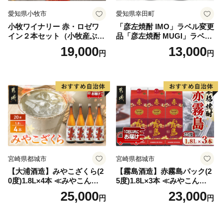
葛城市ふるさと納税担当(委託先:株式会社
愛知県小牧市
愛知県幸田町
じゃばらいず北山) 宛
小牧ワイナリー 赤・ロゼワ
「彦左焼酎 IMO」ラベル変更
イン２本セット（小牧産ぶど
品「彦左焼酎 MUGI」ラベル
う100％使用）
変更品 飲み比べ セット 合計
19,000
13,000
円
円
2本 720ml×各1本 25度 焼酎
お酒 麦焼酎 芋焼酎
宮崎県都城市
宮崎県都城市
【大浦酒造】みやこざくら(2
【霧島酒造】赤霧島パック(2
0度)1.8L×4本 ≪みやこんじょ
5度)1.8L×3本 ≪みやこんじょ
特急便≫_AD-0771
特急便≫_23-07-K03P-1800-3
25,000
23,000
円
円
-Q