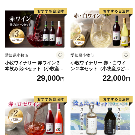
・寄附者様のご都合によりお礼の品がお届けできない場
合、お礼の品の再送はいたしません。あらかじめご了承
ください。
・令和7年4月1日から葛城市のふるさと納税相談窓口が
以下の連絡先に変更になりました。お手数ですが、ご質
問、ご相談等ございましたら下記連絡先までご連絡いた
だきますようお願いいたします。
愛知県小牧市
愛知県小牧市
小牧ワイナリー 赤ワイン３
小牧ワイナリー 赤・白ワイ
【連絡先】
本飲み比べセット（小牧産ぶ
ン２本セット（小牧産ぶどう
名称：葛城市ふるさと係
どう100％使用）
100％使用）
29,000
22,000
円
円
TEL：0120-139-725
メールアドレス：furusato@katsuragicity.net
受付時間 9：00~17：00（土・日、祝祭日を除く）
【寄附受納証およびワンストップ特例申請書について】
入金確認後1～2週間程度でお届けします。
返送先住所：〒646-0032 和歌山県田辺市下屋敷町35-2