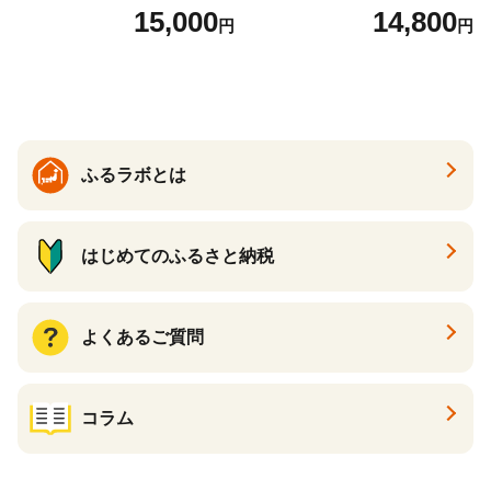
ル 缶ビール 酒 お酒 アルコー
キリンビール 一番搾り ビー
15,000
14,800
円
円
ル 辛口
ル 24缶 きりんいちばんしぼ
り キリン一番搾り びーる 1
ケース 24缶 24本 キリン一番
搾り KIRIN きりん 麒麟 キリ
ン一番搾り いちばんしぼり
キリン一番搾り 父の日 ちち
の日
ふるラボとは
はじめてのふるさと納税
よくあるご質問
コラム