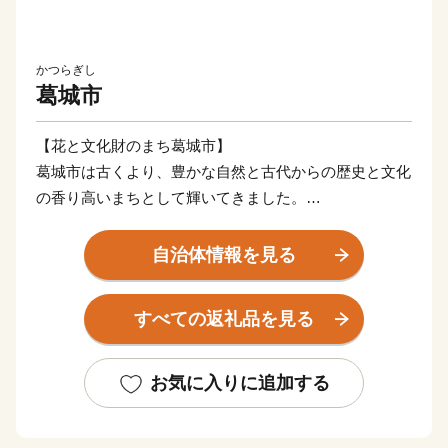
かつらぎし
葛城市
【花と文化財のまち葛城市】
葛城市は古くより、豊かな自然と古代からの歴史と文化
の香り高いまちとして輝いてきました。
名所・旧跡は多く、訪れる多くの人々を魅了し続けてい
ます。
自治体情報を見る
下部写真説明
すべての返礼品を見る
①～②當麻寺…境内には、国宝指定の本堂・東塔・西
塔、国の重要文化財指定の金堂・講堂などが立ち並び、
多くの貴重な文化財を伝えています。
お気に入りに追加する
③笛吹神社…正式には「葛木坐火雷神社」といい、漫画
「鬼滅の刃」に登場する大技の名前が社名に入っている