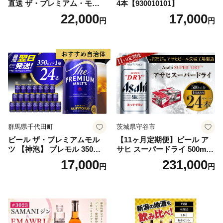
直送 ザ・プレミアム・モル
4本【930010101】
ツ 350ml×24本 プレモル [149
22,000
17,000
円
円
5]
群馬県千代田町
茨城県守谷市
ビール ザ・プレミアムモル
【11ヶ月定期便】ビール ア
ツ 【神泡】 プレモル 350ml
サヒ スーパードライ 500ml 2
× 24本 サントリー〈天然水の
4本 1ケース×11ヶ月 | アサヒ
17,000
231,000
円
円
ビール工場〉群馬※沖縄・離
ビール 究極の辛口 酒 お酒 ア
島地域へのお届け不可
ルコール 生ビール Asahi ア
サヒビール スーパードライ s
uper dry 11回 缶ビール 缶 ギ
フト 内祝い 茨城県守谷市 送
料無料