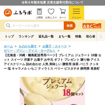
令和８年熊本地震 災害支援寄付受付について
上限額
お気に入り
カート
メニュー
検索
トップ
ランキング
返礼品一覧
まち一覧
特集
初心者ガイド
ホーム
ものから探す
お菓子・スイーツ
ゼリー・プリン・アイス・ヨーグルト
【北海道・沖縄・離島配送専用ページ】プレミアム ジェラート 18個 セ
ット スイーツ 洋菓子 お菓子 お中元 ギフト プレゼント 贈り物 アイス
アイスクリーム 詰め合わせ 人気 美味しい 贈答用 抹茶 バニラ クッキ
ー 塩 キャラメル いちご ティラミス ベリー ピスタチオ 静岡県 長泉町