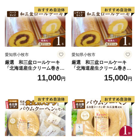
愛知県小牧市
愛知県小牧市
厳選 和三盆ロールケーキ
厳選 和三盆ロールケーキ
「北海道産生クリーム巻き」
「北海道産生クリーム巻き」
または「北海道産粒あん巻
または「北海道産粒あん巻
11,000
15,000
円
円
き」（サイズ：ハーフ） 和
き」（サイズ：レギュラー）
三盆 北海道産生クリーム 北
和三盆 北海道産生クリー
海道産粒あん 17cm 冷凍 愛
ム 北海道産粒あん 34cm 冷
知県 小牧市 アンプチベアや
凍 愛知県 小牧市 アンプチベ
ぐま
アやぐま