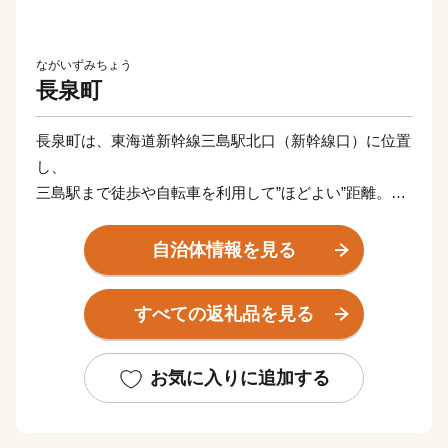
ながいずみちょう
長泉町
長泉町は、東海道新幹線三島駅北口（新幹線口）に位置
し、
三島駅まで徒歩や自転車を利用して”ほどよい”距離。
静岡県内屈指の人口増加率と合計特殊出生率を誇りま
す。
自治体情報を見る
令和６年４月には「人口戦略会議」において、
「消滅しない自治体（自立持続可能性自治体）」に選ば
すべての返礼品を見る
れた
全国でも数少ない人口減少を克服した”奇跡の自治体”で
す。
お気に入りに追加する
がん治療の実力ランキング日本一の評価を受ける県立静
岡がんセンターが所在し、