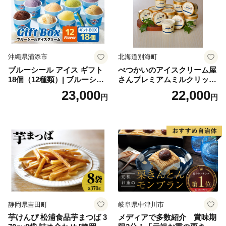
沖縄県浦添市
北海道別海町
ブルーシール アイス ギフト
べつかいのアイスクリーム屋
18個（12種類）| ブルーシー
さんプレミアムミルクリッチ
ルアイス ブルーシールアイ
12個（AP-01）（ 北海道アイ
23,000
22,000
円
円
スクリーム 着日指定可能 送
ス 北海道産アイス アイス ア
料無料 ジェラート 沖縄県 バ
イススイーツ アイスクリー
ースデー 贈り物 プレゼント
ム 北海道産アイスクリーム
誕生日 カップ 詰め合わせ バ
道産アイス 道産アイスクリ
ラエティ | バニラ チョコレー
ーム ギフト 詰合せ 詰め合わ
ト ストロベリー ピスタチオ
せ ふるさと納税 ）
バニラ＆クッキー ウベ 沖縄
紅イモ 塩ちんすこう 沖縄シ
ークヮーサー 沖縄黒糖 琉球
ロイヤルミルクティ 沖縄パ
イン
静岡県吉田町
岐阜県中津川市
芋けんぴ 松浦食品芋まつば 3
メディアで多数紹介 賞味期