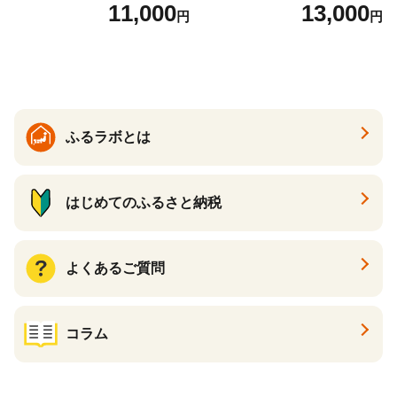
ーズケーキ 人気スイーツ お
場】 ns025-014-12 【デザー
11,000
13,000
円
円
すすめスイーツ 神戸スイー
ト 詰め合わせ ギフト】
ツ 新感覚チーズケーキ おす
すめケーキ 兵庫県 神戸市 D0
910-17】
ふるラボとは
はじめてのふるさと納税
よくあるご質問
コラム