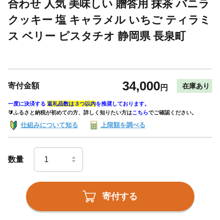
合わせ 人気 美味しい 贈答用 抹茶 バニラ
クッキー 塩 キャラメル いちご ティラミ
ス ベリー ピスタチオ 静岡県 長泉町
34,000
寄付金額
在庫あり
円
一度に決済する
返礼品数は３つ以内
を推奨しております。
🔰ふるさと納税が初めての方、詳しく知りたい方は
こちら
でご確認ください。
仕組みについて知る
上限額を調べる
数量
寄付する