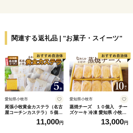
苗木生産量日本一の町特産品であるクレマチスや美術
館、
食事が楽しめる「クレマチスの丘」は、首都圏からの来
訪者で賑わいます。
関連する返礼品 | "お菓子・スイーツ"
愛知県小牧市
愛知県小牧市
尾張小牧黄金カステラ（名古
蒸焼チーズ １０個入 チー
屋コーチンカステラ）５個入
ズケーキ 冷凍 愛知県 小牧市
名古屋コーチン カステラ ザ
アンプチベアやぐま
11,000
13,000
円
円
ラメ 常温 愛知県 小牧市 アン
プチベアやぐま