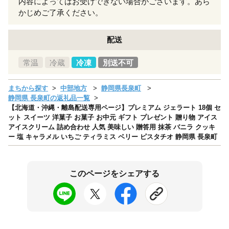
内容によってはお受けできない場合がございます。あら
かじめご了承ください。
配送
常温
冷蔵
冷凍
別送不可
まちから探す
中部地方
静岡県長泉町
静岡県 長泉町の返礼品一覧
【北海道・沖縄・離島配送専用ページ】プレミアム ジェラート 18個 セ
ット スイーツ 洋菓子 お菓子 お中元 ギフト プレゼント 贈り物 アイス
アイスクリーム 詰め合わせ 人気 美味しい 贈答用 抹茶 バニラ クッキ
ー 塩 キャラメル いちご ティラミス ベリー ピスタチオ 静岡県 長泉町
このページをシェアする