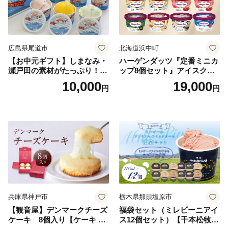
広島県尾道市
北海道浜中町
【お中元ギフト】しまなみ・
ハーゲンダッツ『定番ミニカ
瀬戸田の素材がたっぷり！ジ
ップ8個セット』アイスクリ
ェラート8個
ーム アイス スイーツ デザー
10,000
19,000
円
円
ト_H0016-104
兵庫県神戸市
栃木県那須塩原市
【観音屋】デンマークチーズ
福袋セット（ミレピーニアイ
ケーキ 8個入り【ケーキ チ
ス12個セット）【千本松牧