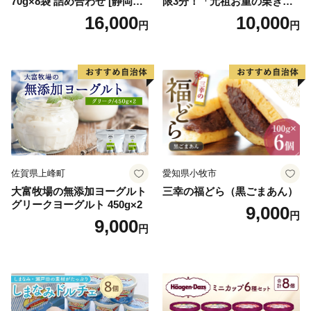
70g×8袋 詰め合わせ [静岡伊
限3分！「元祖お重の栗きん
勢丹(松浦食品) 静岡県 吉田町
とんモンブラン」 【未来の
16,000
10,000
円
円
22424274] 芋ケンピ セット
ご褒美】スイーツ 栗 モンブ
小袋 個包装 小分け
ラン くりきんとん デザート
ご褒美 お取り寄せ くり お菓
子 菓子 F4N-2298
佐賀県上峰町
愛知県小牧市
大富牧場の無添加ヨーグルト
三幸の福どら（黒ごまあん）
グリークヨーグルト 450g×2
9,000
円
9,000
円