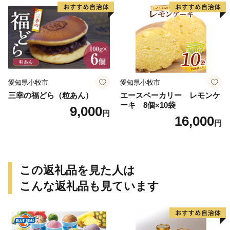
デコレーションケーキ ホー
ルケーキ 人形 かわいい こど
も
愛知県小牧市
愛知県小牧市
三幸の福どら（粒あん）
エースベーカリー レモンケ
ーキ 8個×10袋
9,000
円
16,000
円
この返礼品を見た人は
こんな返礼品も見ています