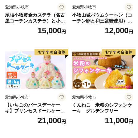
愛知県小牧市
愛知県小牧市
尾張小牧黄金カステラ（名古
小牧山城バウムクーヘン（コ
屋コーチンカステラ）と小牧
ーチン卵と和三盆糖使用）
山城バウムクーヘン（コーチ
名古屋コーチン バームクー
15,000
12,000
円
円
ン卵と和三盆糖使用）のセッ
ヘン 和三盆 小牧銘菓 バウム
ト 名古屋コーチン カステ
クーヘン 常温 愛知県 小牧市
ラ ザラメ バームクーヘン 和
アンプチベアやぐま
三盆 小牧銘菓 バウムクーヘ
ン 常温 愛知県 小牧市 アンプ
チベアやぐま
愛知県小牧市
愛知県小牧市
【いちごのバースデーケー
くんねこ 米粉のシフォンケ
キ】プリンセスドールケーキ
ーキ グルテンフリー
日時指定可 スイーツ デザー
21,000
11,000
円
円
ト 洋菓子 お取り寄せ 愛知県
小牧市 送料無料 誕生日 クリ
スマス お祝い キャラクター