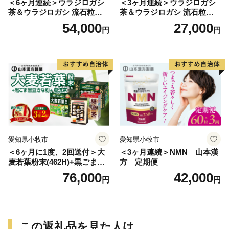
＜6ヶ月連続＞ウラジロガシ
＜3ヶ月連続＞ウラジロガシ
茶＆ウラジロガシ 流石粒
茶＆ウラジロガシ 流石粒
山本漢方 定期便
山本漢方 定期便
54,000
27,000
円
円
愛知県小牧市
愛知県小牧市
＜6ヶ月に1度、2回送付＞大
＜3ヶ月連続＞NMN 山本漢
麦若葉粉末(462H)+黒ごま黒
方 定期便
豆きな粉+ 糖流茶 山本漢
76,000
42,000
円
円
方 定期便
この返礼品を見た人は