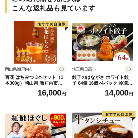
こんな返礼品も見ています
岡山県瀬戸内市
埼玉県日高市
百花 はちみつ 3本セット（1
餃子のはながさ ホワイト餃
本300g）岡山県 瀬戸内市産
子 64個 16個×4パック 冷凍
石黒農園 ヨーグルト パン 砂
中華 点心 B級グルメ ご当地
16,000
14,000
円
円
糖の代わり 香り高い いい香
野菜 おつまみ おかず 簡単調
り 季節の花の蜜 トンガリ容
理 時短 リピート 保存 豚肉
器入り
特製 ポーク 大きめ ジューシ
ー ギフト お取り寄せ 日高市