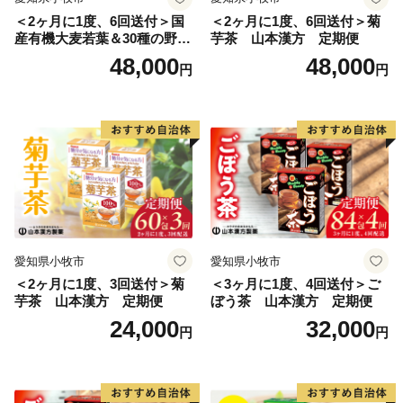
電話：0800-170-8074（平日10:00～17：00）
＜2ヶ月に1度、6回送付＞国
＜2ヶ月に1度、6回送付＞菊
メール：noda@citydo.com
産有機大麦若葉＆30種の野
芋茶 山本漢方 定期便
-------------------------------------------
菜 山本漢方 定期便
48,000
48,000
円
円
愛知県小牧市
愛知県小牧市
＜2ヶ月に1度、3回送付＞菊
＜3ヶ月に1度、4回送付＞ご
芋茶 山本漢方 定期便
ぼう茶 山本漢方 定期便
24,000
32,000
円
円