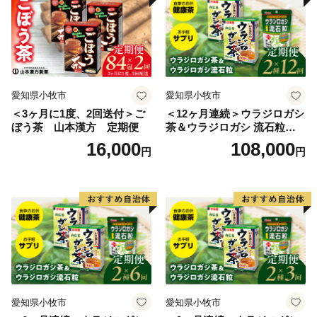
愛知県小牧市
愛知県小牧市
＜3ヶ月に1度、2回送付＞ご
＜12ヶ月連続＞ウラジロガシ
ぼう茶 山本漢方 定期便
茶＆ウラジロガシ 流石粒
山本漢方 定期便
16,000
108,000
円
円
愛知県小牧市
愛知県小牧市