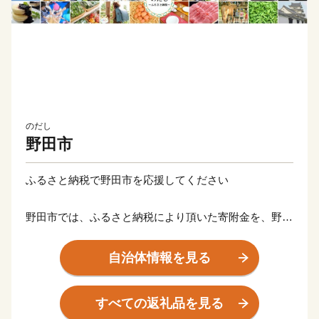
のだし
野田市
ふるさと納税で野田市を応援してください
野田市では、ふるさと納税により頂いた寄附金を、野田
市の将来都市像「人のつながりがまちを変える みんな
でつくる 学びと笑顔あふれる コウノトリも住めるま
自治体情報を見る
ち」（野田市総合計画）の実現のため、貴重な財源とし
て活用していきます。
すべての返礼品を見る
内閣総理大臣として日本を終戦に導いた鈴木貫太郎翁に