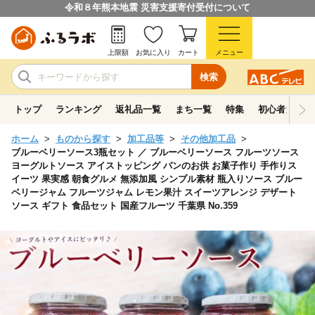
令和８年熊本地震 災害支援寄付受付について
上限額
お気に入り
カート
メニュー
検索
トップ
ランキング
返礼品一覧
まち一覧
特集
初心者ガイド
ホーム
ものから探す
加工品等
その他加工品
ブルーベリーソース3瓶セット ／ ブルーベリーソース フルーツソース
ヨーグルトソース アイストッピング パンのお供 お菓子作り 手作りス
イーツ 果実感 朝食グルメ 無添加風 シンプル素材 瓶入りソース ブルー
ベリージャム フルーツジャム レモン果汁 スイーツアレンジ デザート
ソース ギフト 食品セット 国産フルーツ 千葉県 No.359