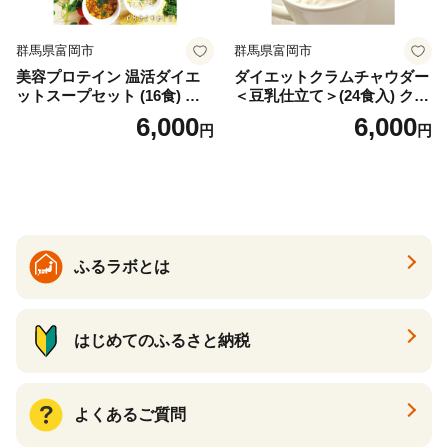
群馬県富岡市
群馬県富岡市
美容プロテイン 温活ダイエ
ダイエットクラムチャウダー
ットスープセット (16食) 小
＜豆乳仕立て＞(24食入) クラ
分け スープ 食べ比べ セット
ムチャウダー 豆乳 ダイエッ
6,000
6,000
円
円
詰合せ クラムチャウダー チ
ト スープ プロテイン たんぱ
ゲ コーン ポタージュ トマト
く質 食物繊維 食品 F20E-799
温活 ダイエット 美容 プロテ
イン 食品 F20E-809
ふるラボとは
はじめてのふるさと納税
よくあるご質問