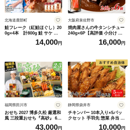
北海道鹿部町
大阪府泉佐野市
鮭フレーク（紅鮭ほぐし）20
焼肉屋さんの牛タンシチュー
0g×4本 計800g 鮭 サケ 鮭
240g×6P【高評価 小分け 惣
ほぐし サケフレーク シャケ
菜 牛たん 一人暮らし 冷凍】
14,000
16,000
円
円
フレーク 鮭フレーク
福岡県田川市
静岡県袋井市
おせち 2027 博多久松 厳選和
チキンバー 10本入り×5パッ
風 三段重おせち『高砂』 6.5
クセット 手羽先 惣菜 弁当 お
寸 3段重 2～3人前 おせち料
かず お酒 おつまみ ギフト キ
43,000
10,000
円
円
理 重箱 お正月 冷凍おせち 縁
ャンプ アウトドア キャンプ