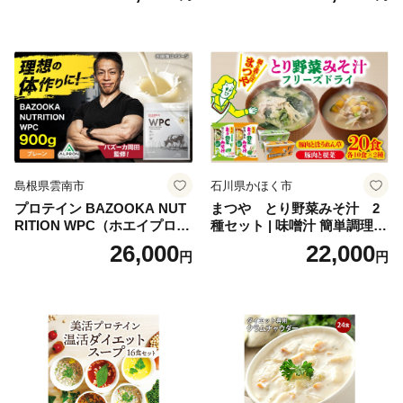
起物 祝箸付 福岡 お節 オセチ
飯 保存食 非常食 鶏肉 肉 お
oseti osechi お祝い 迎春おせ
肉 鶏 人気 厳選 静岡県袋井市
ち 本格おせち おせち予約 年
末 年始 お取り寄せ 新春 贅沢
おせち こだわりおせち 惣菜
老舗おせち ふるさと納税お
せち 御節 お節料理 正月 調理
不要 おせち料理2027
島根県雲南市
石川県かほく市
プロテイン BAZOOKA NUT
まつや とり野菜みそ汁 2
RITION WPC（ホエイプロテ
種セット | 味噌汁 簡単調理
イン）＜プレーン＞ 900g｜
お味噌 おみそ みそ とり野菜
26,000
22,000
円
円
バズーカ岡田監修・植物由来
時短料理 時短ごはん ご当地
の甘味料使用・国内製造 島
フリーズドライ
根県雲南市/株式会社アルプ
ロン [AIEN005]