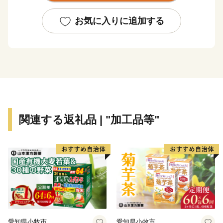
関する記念館の再建を目的とした「鈴木貫太郎記念館再
建基金」、多くの生き物が生息できる豊かな自然環境
お気に入りに追加する
（生物多様性）の保全や再生を目的とした「みどりのふ
るさと基金」、子どもたちにより良い学習環境を作るた
めの「学校施設整備等基金」に、10,000円以上寄附を頂
いた場合、野田市外の方へは野田市特産のこしひかりな
どを記念品として贈呈いたします。
また、地方創生応援税制（企業版ふるさと納税）を活用
して民間企業から寄附を募り、「野田市まち・ひと・し
関連する返礼品 | "加工品等"
ごと創生総合戦略」に掲げる取組のうち、自然と共生す
る地域づくりを行いたいと考えています。
個人の方、企業の方、ふるさと納税で、野田市を応援し
てください！
-------------------------------------------
野田市ふるさと納税センター
（委託事業者：株式会社サイネックス）
愛知県小牧市
愛知県小牧市