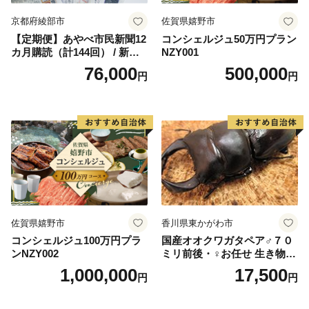
京都府綾部市
佐賀県嬉野市
【定期便】あやべ市民新聞12
コンシェルジュ50万円プラン
カ月購読（計144回） / 新聞
NZY001
情報誌 定期購読 綾部市 / 株
76,000
500,000
円
円
式会社あやべ市民新聞社［B
SCB003］
佐賀県嬉野市
香川県東かがわ市
コンシェルジュ100万円プラ
国産オオクワガタペア♂７０
ンNZY002
ミリ前後・♀お任せ 生き物生
き物
1,000,000
17,500
円
円