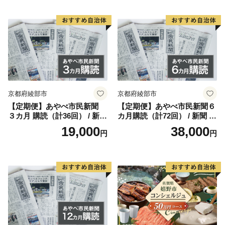
消臭 白炭 キャンプ バーベキ
ュー 宮崎県 産 送料無料
京都府綾部市
京都府綾部市
【定期便】あやべ市民新聞
【定期便】あやべ市民新聞６
３カ月 購読（計36回） / 新聞
カ月購読（計72回） / 新聞 情
情報誌 定期購読 綾部市 / 株
報誌 定期購読 綾部市 / 株式
19,000
38,000
円
円
式会社あやべ市民新聞社［B
会社あやべ市民新聞社［BSC
SCB001］
B002］