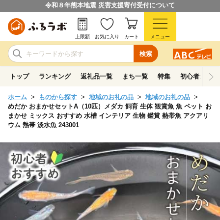
令和８年熊本地震 災害支援寄付受付について
上限額
お気に入り
カート
メニュー
検索
トップ
ランキング
返礼品一覧
まち一覧
特集
初心者ガイド
ホーム
ものから探す
地域のお礼の品
地域のお礼の品
めだか おまかせセットA（10匹）メダカ 飼育 生体 観賞魚 魚 ペット お
まかせ ミックス おすすめ 水槽 インテリア 生物 鑑賞 熱帯魚 アクアリ
ウム 熱帯 淡水魚 243001