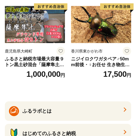
鹿児島県大崎町
香川県東かがわ市
ふるさと納税市場最大容量９
ニジイロクワガタペア♂50m
トン黒土砂混合「薩摩隼土」
m前後・♀お任せ 生き物生き
（夢と感動の演出のグラウン
物
1,000,000
17,500
円
円
ド用！）
ふるラボとは
はじめてのふるさと納税