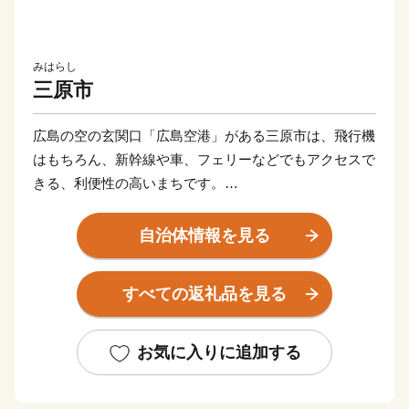
みはらし
三原市
広島の空の玄関口「広島空港」がある三原市は、飛行機
はもちろん、新幹線や車、フェリーなどでもアクセスで
きる、利便性の高いまちです。
瀬戸内随一と評される多島美をはじめとする海や山の自
然豊かな景色に加え、小早川隆景が築城した三原城跡や
自治体情報を見る
寺社仏閣などの多くの歴史的景観が残るほか、お祭りな
どのイベントも多く、四季折々に開催される４大祭りは
すべての返礼品を見る
毎年大いに盛り上がりを見せます。
食の楽しみも多くあり、温暖な気候で育った新鮮な野菜
や果物、瀬戸内で捕れる海の幸、ブランド鳥の「神明
お気に入りに追加する
鶏」や、江戸時代から続く酒蔵で醸造される日本酒、自
慢のスイーツなど、色々な三原の「おいしい！」を楽し