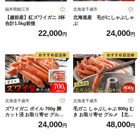
福井県鯖江市
北海道千歳市
【越前産】紅ズワイガニ 3杯
北海道産 毛がにしゃぶしゃ
合計1.5kg前後
ぶ
22,000
24,000
円
円
北海道千歳市
北海道千歳市
ズワイガニ ボイル 700g 脚
毛ガニ しゃぶしゃぶ 800g む
カット済 お取り寄せ グルメ
き お取り寄せ グルメ 【北海
【北海道】【札幌バルナバフ
道】【札幌バルナバフーズ】
24,000
48,000
円
円
ーズ】