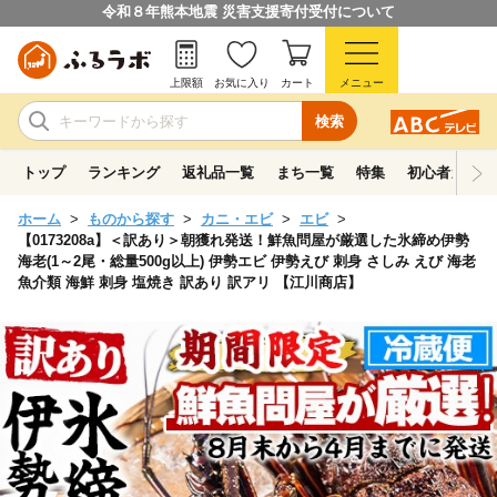
令和８年熊本地震 災害支援寄付受付について
上限額
お気に入り
カート
メニュー
検索
トップ
ランキング
返礼品一覧
まち一覧
特集
初心者ガイド
ホーム
ものから探す
カニ・エビ
エビ
【0173208a】＜訳あり＞朝獲れ発送！鮮魚問屋が厳選した氷締め伊勢
海老(1～2尾・総量500g以上) 伊勢エビ 伊勢えび 刺身 さしみ えび 海老
魚介類 海鮮 刺身 塩焼き 訳あり 訳アリ 【江川商店】