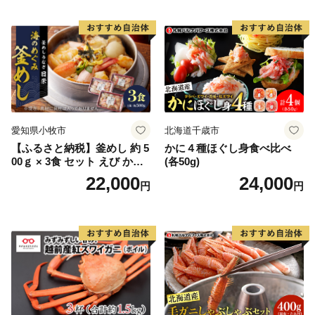
愛知県小牧市
北海道千歳市
【ふるさと納税】釜めし 約 5
かに４種ほぐし身食べ比べ
00ｇ × 3食 セット えび かに
(各50g)
海のめぐみ 老舗 急速冷凍 レ
22,000
24,000
円
円
ンチン 時短 簡単調理 食品 加
工品 ご飯 お弁当 おにぎり お
茶漬け お取り寄せ お取り寄
せグルメ 愛知県 小牧市 送料
無料