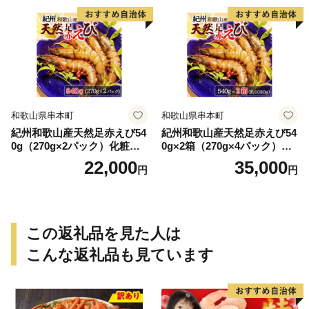
和歌山県串本町
和歌山県串本町
紀州和歌山産天然足赤えび54
紀州和歌山産天然足赤えび54
0g（270g×2パック）化粧箱
0g×2箱（270g×4パック）化
入 ※2026年12月上旬〜2027
粧箱入 ※2026年12月上旬〜2
22,000
35,000
円
円
年2月上旬頃順次発送予定
027年2月上旬頃順次発送予定
（お届け日指定不可）／海老
（お届け日指定不可）（お届
エビ えび クマエビ 足赤 天然
け日指定不可）／海老 エビ
おかず【uot772A】
えび クマエビ 足赤 天然 おか
ず【uot773A】
この返礼品を見た人は
こんな返礼品も見ています