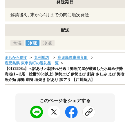
発送期日
解禁後8月末から4月までの間に順次発送
配送
常温
冷蔵
冷凍
まちから探す
九州地方
鹿児島県東串良町
鹿児島県 東串良町の返礼品一覧
【0173208a】＜訳あり＞朝獲れ発送！鮮魚問屋が厳選した氷締め伊勢
海老(1～2尾・総量500g以上) 伊勢エビ 伊勢えび 刺身 さしみ えび 海老
魚介類 海鮮 刺身 塩焼き 訳あり 訳アリ 【江川商店】
このページをシェアする