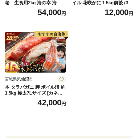
老 生食用2kg 海の幸 海鮮
イル 花咲がに 1.5kg前後 (3尾
車えび クルマエビ 高級食材
～5尾入) 蟹 花咲ガニ 魚介類
54,000
12,000
円
円
生食 刺身 鮮度抜群 プリプリ
魚介 [№5863-1090]
甘み 旨味 塩焼き 天ぷら 素揚
げ BBQ シーフード 贈答 贈
り物 お歳暮 お中元
宮城県気仙沼市
本 タラバガニ 脚 ボイル済 約
1.5kg 極太7Lサイズ [カネダ
イ 宮城県 気仙沼市 2056432
42,000
円
6] カニ かに 蟹 たらばがに た
らば蟹 タラバ蟹 たらば タラ
バ ボイル