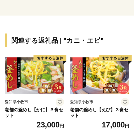
東串良町では今後一層地域の魅力を皆様にお伝えすべく
邁進してまいります。ぜひとも「お気に入り」としてい
ただき、更新情報をお見逃しなく♬
遠方からではございますが、皆様のご多幸をお祈りして
関連する返礼品 | "カニ・エビ"
おります。
愛知県小牧市
愛知県小牧市
老舗の釜めし【かに】３食セ
老舗の釜めし【えび】３食セ
ット
ット
23,000
17,000
円
円