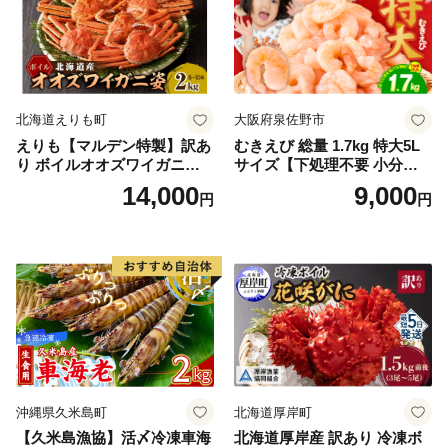
北海道えりも町
大阪府泉佐野市
えりも【マルデン特製】訳あ
むきえび 総量 1.7kg 特大5L
り ボイルオオズワイガニ姿2
サイズ【下処理不要 小分け 8
kg《1kg(４尾～５尾)×2》【e
50g×2P 訳あり サイズ不揃い
14,000
9,000
円
円
r002-051-a】 / ふるさと納税
バナメイエビ バラ凍結】
オオズワイガニ ズワイガニ
訳あり 北海道 日高 浜茹で ボ
イル済み 冷凍 カニ 蟹 かに
カニ味噌 甲羅 お得 格安 小ぶ
り 解凍 カニ鍋 甲羅焼き 海鮮
返礼品 特産品 新鮮 濃厚 旨み
簡単調理 家庭用 ギフト グル
メ
沖縄県久米島町
北海道厚岸町
【久米島漁協】活〆冷凍車海
北海道厚岸産 訳あり 冷凍ボ