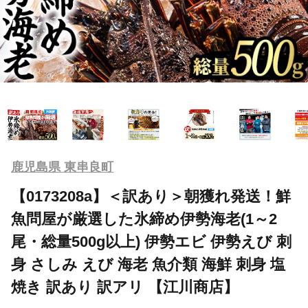
鹿児島県 東串良町
【0173208a】＜訳あり＞朝獲れ発送！鮮
魚問屋が厳選した氷締め伊勢海老(1～2
尾・総量500g以上) 伊勢エビ 伊勢えび 刺
身 さしみ えび 海老 魚介類 海鮮 刺身 塩
焼き 訳あり 訳アリ 【江川商店】