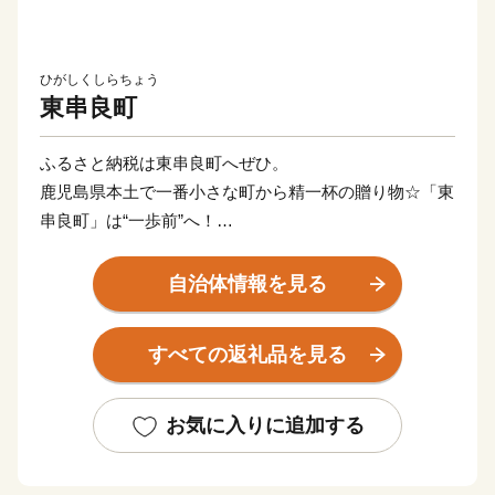
ひがしくしらちょう
東串良町
ふるさと納税は東串良町へぜひ。
鹿児島県本土で一番小さな町から精一杯の贈り物☆「東
串良町」は“一歩前”へ！
鹿児島県大隅半島の東岸に位置する町「ひがしくしら」
自治体情報を見る
は、鹿児島空港から車で2時間、鹿児島中央駅からフェ
リーを乗り継いで２時間という、抜群のアクセシビリテ
すべての返礼品を見る
ィを誇る農業漁業の町です！
そんな町「ひがしくしら」がふるさと納税で一歩前を目
指し、数少ない町内の生産者・事業者を中心に、可能な
お気に入りに追加する
限りの特産品の魅力を「全国の皆様にお届けしたい」と
奮闘しています！