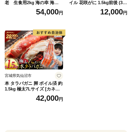
老 生食用2kg 海の幸 海鮮
イル 花咲がに 1.5kg前後 (3尾
車えび クルマエビ 高級食材
～5尾入) 蟹 花咲ガニ 魚介類
54,000
12,000
円
円
生食 刺身 鮮度抜群 プリプリ
魚介 [№5863-1090]
甘み 旨味 塩焼き 天ぷら 素揚
げ BBQ シーフード 贈答 贈
り物 お歳暮 お中元
宮城県気仙沼市
本 タラバガニ 脚 ボイル済 約
1.5kg 極太7Lサイズ [カネダ
イ 宮城県 気仙沼市 2056432
42,000
円
6] カニ かに 蟹 たらばがに た
らば蟹 タラバ蟹 たらば タラ
バ ボイル