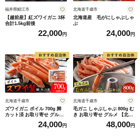
福井県鯖江市
北海道千歳市
【越前産】紅ズワイガニ 3杯
北海道産 毛がにしゃぶしゃ
合計1.5kg前後
ぶ
22,000
24,000
円
円
北海道千歳市
北海道千歳市
ズワイガニ ボイル 700g 脚
毛ガニ しゃぶしゃぶ 800g む
カット済 お取り寄せ グルメ
き お取り寄せ グルメ 【北海
【北海道】【札幌バルナバフ
道】【札幌バルナバフーズ】
24,000
48,000
円
円
ーズ】