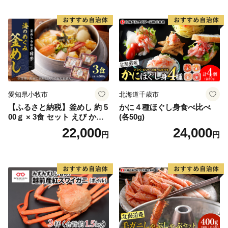
愛知県小牧市
北海道千歳市
【ふるさと納税】釜めし 約 5
かに４種ほぐし身食べ比べ
00ｇ × 3食 セット えび かに
(各50g)
海のめぐみ 老舗 急速冷凍 レ
22,000
24,000
円
円
ンチン 時短 簡単調理 食品 加
工品 ご飯 お弁当 おにぎり お
茶漬け お取り寄せ お取り寄
せグルメ 愛知県 小牧市 送料
無料