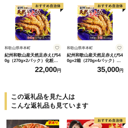
和歌山県串本町
和歌山県串本町
紀州和歌山産天然足赤えび54
紀州和歌山産天然足赤えび54
0g（270g×2パック）化粧箱
0g×2箱（270g×4パック）化
入 ※2026年12月上旬〜2027
粧箱入 ※2026年12月上旬〜2
22,000
35,000
円
円
年2月上旬頃順次発送予定
027年2月上旬頃順次発送予定
（お届け日指定不可）／海老
（お届け日指定不可）（お届
エビ えび クマエビ 足赤 天然
け日指定不可）／海老 エビ
おかず【uot772A】
えび クマエビ 足赤 天然 おか
ず【uot773A】
この返礼品を見た人は
こんな返礼品も見ています