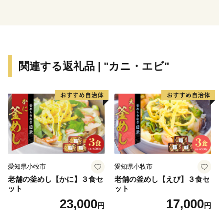
東串良町では今後一層地域の魅力を皆様にお伝えすべく
邁進してまいります。ぜひとも「お気に入り」としてい
ただき、更新情報をお見逃しなく♬
遠方からではございますが、皆様のご多幸をお祈りして
関連する返礼品 | "カニ・エビ"
おります。
愛知県小牧市
愛知県小牧市
老舗の釜めし【かに】３食セ
老舗の釜めし【えび】３食セ
ット
ット
23,000
17,000
円
円