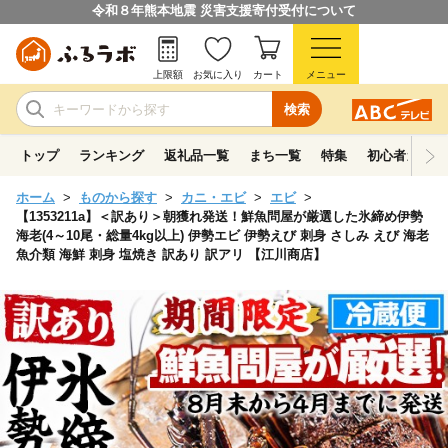
令和８年熊本地震 災害支援寄付受付について
上限額
お気に入り
カート
メニュー
検索
トップ
ランキング
返礼品一覧
まち一覧
特集
初心者ガイド
ホーム
ものから探す
カニ・エビ
エビ
【1353211a】＜訳あり＞朝獲れ発送！鮮魚問屋が厳選した氷締め伊勢
海老(4～10尾・総量4kg以上) 伊勢エビ 伊勢えび 刺身 さしみ えび 海老
魚介類 海鮮 刺身 塩焼き 訳あり 訳アリ 【江川商店】