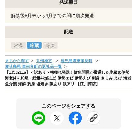
発送期日
解禁後8月末から4月までの間に順次発送
配送
常温
冷蔵
冷凍
まちから探す
九州地方
鹿児島県東串良町
鹿児島県 東串良町の返礼品一覧
【1353211a】＜訳あり＞朝獲れ発送！鮮魚問屋が厳選した氷締め伊勢
海老(4～10尾・総量4kg以上) 伊勢エビ 伊勢えび 刺身 さしみ えび 海老
魚介類 海鮮 刺身 塩焼き 訳あり 訳アリ 【江川商店】
このページをシェアする