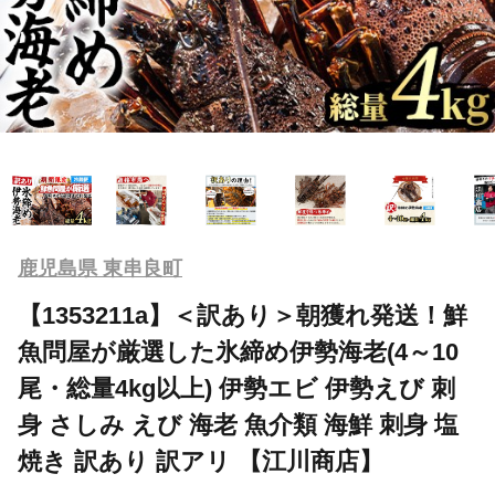
鹿児島県 東串良町
【1353211a】＜訳あり＞朝獲れ発送！鮮
魚問屋が厳選した氷締め伊勢海老(4～10
尾・総量4kg以上) 伊勢エビ 伊勢えび 刺
身 さしみ えび 海老 魚介類 海鮮 刺身 塩
焼き 訳あり 訳アリ 【江川商店】