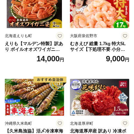
北海道えりも町
大阪府泉佐野市
えりも【マルデン特製】訳あ
むきえび 総量 1.7kg 特大5L
り ボイルオオズワイガニ姿2
サイズ【下処理不要 小分け 8
kg《1kg(４尾～５尾)×2》【e
50g×2P 訳あり サイズ不揃い
14,000
9,000
円
円
r002-051-a】 / ふるさと納税
バナメイエビ バラ凍結】
オオズワイガニ ズワイガニ
訳あり 北海道 日高 浜茹で ボ
イル済み 冷凍 カニ 蟹 かに
カニ味噌 甲羅 お得 格安 小ぶ
り 解凍 カニ鍋 甲羅焼き 海鮮
返礼品 特産品 新鮮 濃厚 旨み
簡単調理 家庭用 ギフト グル
メ
沖縄県久米島町
北海道厚岸町
【久米島漁協】活〆冷凍車海
北海道厚岸産 訳あり 冷凍ボ