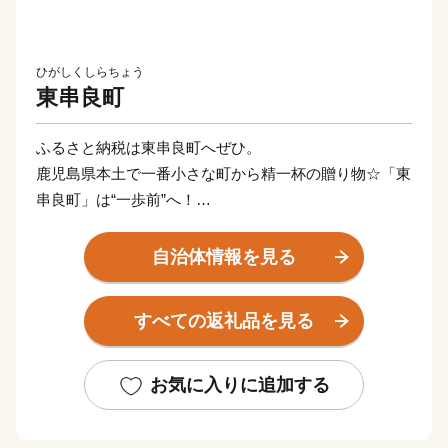
ひがしくしらちょう
東串良町
ふるさと納税は東串良町へぜひ。
鹿児島県本土で一番小さな町から精一杯の贈り物☆「東
串良町」は“一歩前”へ！
鹿児島県大隅半島の東岸に位置する町「ひがしくしら」
自治体情報を見る
は、鹿児島空港から車で2時間、鹿児島中央駅からフェ
リーを乗り継いで２時間という、抜群のアクセシビリテ
すべての返礼品を見る
ィを誇る農業漁業の町です！
そんな町「ひがしくしら」がふるさと納税で一歩前を目
指し、数少ない町内の生産者・事業者を中心に、可能な
お気に入りに追加する
限りの特産品の魅力を「全国の皆様にお届けしたい」と
奮闘しています！