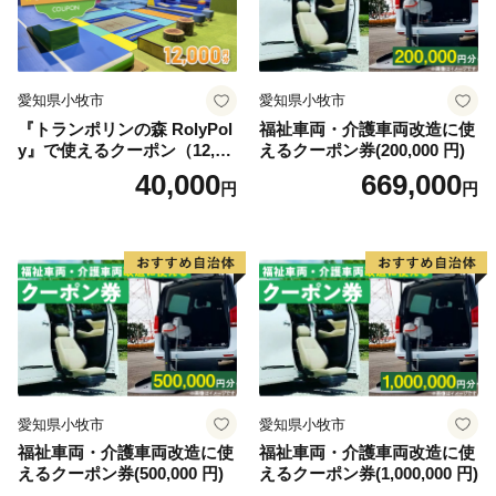
木津川河川敷に広がる広大なキャンプ場は、車で河川
敷まで入場でき、多くのキャンパーで賑わう人気キャン
愛知県小牧市
愛知県小牧市
プ場です。カップルからファミリーまで気軽に、そして
『トランポリンの森 RolyPol
福祉車両・介護車両改造に使
安全にアウトドアを楽しんでいただけます。また、初心
y』で使えるクーポン（12,00
えるクーポン券(200,000 円)
者から上級者まで楽しめるカヌーや、百数十の巨石が連
0円）
40,000
669,000
円
円
なる関西有数の岩場でのボルダリングも楽しめます。
～色彩祭の町～
春は桜、夏は灯ろう流し、秋は紅葉、冬は雲海と鍋イ
ベント。そして一年を通して人の絶えないキャンプ場と
東海自然歩道。笠置は色彩祭の町です。
愛知県小牧市
愛知県小牧市
福祉車両・介護車両改造に使
福祉車両・介護車両改造に使
えるクーポン券(500,000 円)
えるクーポン券(1,000,000 円)