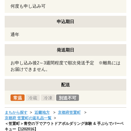
何度も申し込み可
申込期日
通年
発送期日
お申し込み後2～3週間程度で順次発送予定 ※離島には
お届けできません。
配送
常温
冷蔵
冷凍
別送不可
まちから探す
近畿地方
京都府笠置町
京都府 笠置町の返礼品一覧
＜笠置町＞青空の下でアウトドアボルダリング体験 & 手ぶらでバーベ
キュー【1202016】