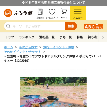
令和８年熊本地震 災害支援寄付受付について
上限額
お気に入り
カート
メニュー
検索
トップ
ランキング
返礼品一覧
まち一覧
特集
初心者ガイド
ホーム
ものから探す
旅行・イベント・体験
その他イベントやチケット
＜笠置町＞青空の下でアウトドアボルダリング体験 & 手ぶらでバーベ
キュー【1202016】