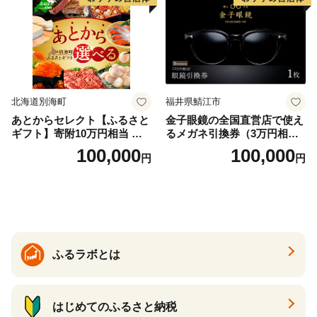
北海道別海町
福井県鯖江市
あとからセレクト【ふるさと
金子眼鏡の全国直営店で使え
ギフト】寄附10万円相当 あ
るメガネ引換券（3万円相
とから選べる！ ギフト いく
当） Bronze
100,000
100,000
円
円
ら ほたて 海鮮 牛肉 別海町
ケーキ アイス （ 後から 選べ
る カタログ カタログポイン
ト カタログギフト あとから
カタログ あとからカタログ
ポイント あとからカタログ
ギフト ふるさと納税 ）
ふるラボとは
はじめてのふるさと納税