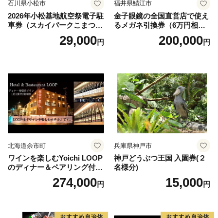
石川県小松市
福井県鯖江市
2026年小松基地航空祭電子駐
金子眼鏡の全国直営店で使え
車券（スカイパークこまつ
るメガネ引換券（6万円相
翼） 駐車場 シャトルバスの
当） Platinum
29,000
200,000
円
円
りばすぐ 石川県 小松市
北海道余市町
兵庫県神戸市
ワインを楽しむYoichi LOOP
神戸どうぶつ王国 入園券(２
のディナー＆ペアリング付宿
名様分)
泊プラン＜デラックスツイン
274,000
15,000
円
円
＞