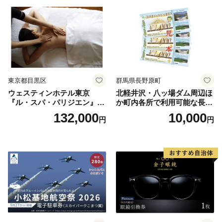
券
東京都目黒区
群馬県長野原町
ウェスティンホテル東京
北軽井沢・八ッ場ダム周辺ほ
『ル・スパ・パリジエン』選
か町内各所で利用可能な長野
べるボディセラピー90分/1名
原町ふるさと感謝券（3,000
132,000
10,000
円
円
円分）【トラベル 観光 旅行
お土産 群馬県 長野原町 北軽
井沢】