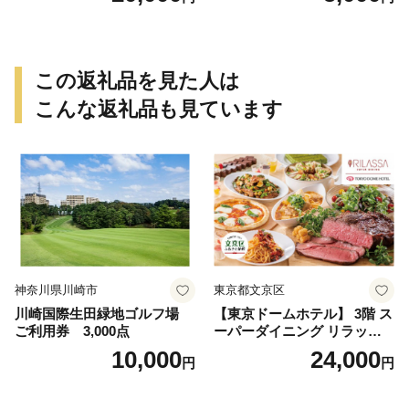
この返礼品を見た人は
こんな返礼品も見ています
神奈川県川崎市
東京都文京区
川崎国際生田緑地ゴルフ場
【東京ドームホテル】 3階 ス
ご利用券 3,000点
ーパーダイニング リラッサ
ランチブッフェ お食事券 大
10,000
24,000
円
円
人1名様分 関東 東京 ご利用
券 ランチ 昼食 食事券 レスト
ラン ブッフェ 東京都 お食事