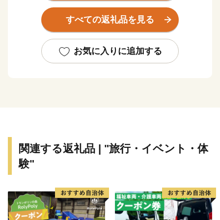
が支え、北涯を近江国境いの御斎峠がささえる。笠置に
すべての返礼品を見る
陽が入れば、きまって御斎峠の上に雲が沸いた。」（司
馬遼太郎著「梟の城」より抜粋）
お気に入りに追加する
笠置は、伊賀につながる忍者ゆかりの地。町全体に巨
石群があり、忍びの修行が行われたであろう「石の国」
としても知られています。
～2000年の行場・笠置山～
高さ15mの大きな岩に刻まれた日本最大級の「弥勒磨
関連する返礼品 | "旅行・イベント・体
崖仏（みろくまがいぶつ）」や、山内には東大寺のお水
験"
取りの起源といわれる笠置寺本堂「正月堂」がありま
す。巨石が点在する奈良時代からの修行場でもありま
す。笠置寺、笠置山全体は、国の史跡名勝です。
～アウトドアの聖地～