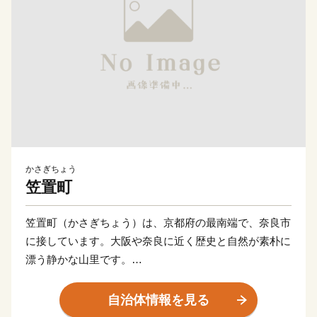
かさぎちょう
笠置町
笠置町（かさぎちょう）は、京都府の最南端で、奈良市
に接しています。大阪や奈良に近く歴史と自然が素朴に
漂う静かな山里です。
司馬遼太郎作「梟の城」の最初に次のように「笠置」
自治体情報を見る
が出てきます。「伊賀の天は西涯を山城国境い笠置の峰