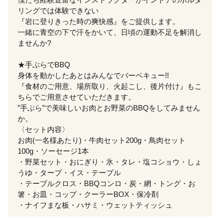
リングでは体験できない
『岩に登りきった時の爽快感』をご提供します。
一緒に青空の下で汗をかいて、日頃の運動不足を解消し
ませんか?
★手ぶらでBBQ
身体を動かしたあとはみんなでバーベキュー!!
『食材のご用意、場所取り、火起こし、後片付け』もこ
ちらでご用意させていただきます。
”手ぶら”で美味しいお肉とお野菜のBBQをしてみません
か。
〈セット内容〉
お肉(一名様あたり)・牛肉セット200g・鳥肉セット
100g・ソーセージ1本
・野菜セット・おにぎり・氷・タレ・塩コショウ・しょ
うゆ・タープ・イス・テーブル
・テーブルクロス・BBQコンロ・炭・網・トング・お
箸・お皿・コップ・クーラーBOX・保冷剤
・ナイフまな板・ハサミ・ウェットティッシュ