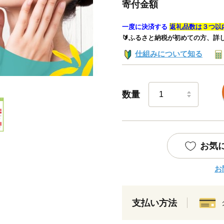
寄付金額
一度に決済する
返礼品数は３つ以
🔰ふるさと納税が初めての方、詳
仕組みについて知る
数量
お気
お
支払い方法