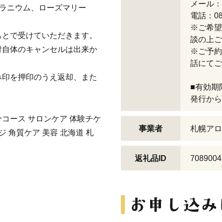
メール：ne
ゼラニウム、ローズマリー
電話：080
※ご希望
もとで受けていただきます。
談の上ご
付自体のキャンセルは出来か
※ご予約
話にてご連
み印を押印のうえ返却、また
■有効期
発行から
分コース サロンケア 体験チケ
事業者
札幌アロ
ジ 角質ケア 美容 北海道 札
返礼品ID
7089004