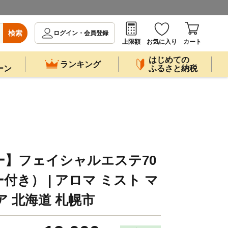
検索
ログイン・会員登録
上限額
お気に入り
カート
はじめての
ランキング
ーン
ふるさと納税
ー】フェイシャルエステ70
き） | アロマ ミスト マ
ア 北海道 札幌市