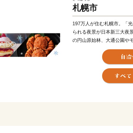
札幌市
197万人が住む札幌市。「
られる夜景が日本新三大夜
の円山原始林、大通公園や
泉」などの自然が調和した
多くのイベントが開かれ、
海道各地から届いた新鮮な
が花開いております。