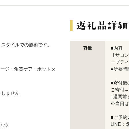
けスタイルでの施術です。
容量
■内容
【サロン
ーブティ
サージ・角質ケア・ホットタ
●所要時
■寄付後
ご寄付→
たしません
1週間前
※当日は
■ご予約
LINE：@
さい》