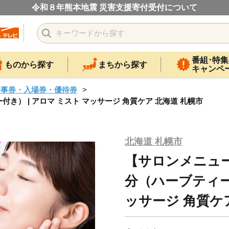
令和８年熊本地震 災害支援寄付受付について
番組･特集
ものから探す
まちから探す
キャンペ
食事券・入場券・優待券
） | アロマ ミスト マッサージ 角質ケア 北海道 札幌市
北海道 札幌市
【サロンメニュ
分（ハーブティー付
ッサージ 角質ケ