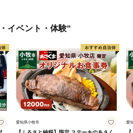
行・イベント・体験"
愛知県小牧市
愛
ポ
【ふるさと納税】限定 ステーキのあさく
【