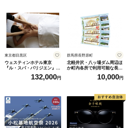
券 ランチ 昼食 食事券 レスト
ラン ブッフェ 東京都 お食事
券
東京都目黒区
群馬県長野原町
ウェスティンホテル東京
北軽井沢・八ッ場ダム周辺ほ
『ル・スパ・パリジエン』選
か町内各所で利用可能な長野
べるボディセラピー90分/1名
原町ふるさと感謝券（3,000
132,000
10,000
円
円
円分）【トラベル 観光 旅行
お土産 群馬県 長野原町 北軽
井沢】