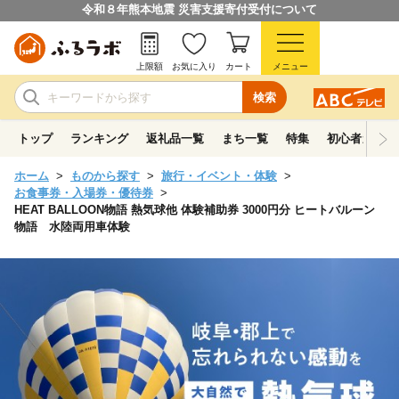
令和８年熊本地震 災害支援寄付受付について
上限額
お気に入り
カート
メニュー
検索
トップ
ランキング
返礼品一覧
まち一覧
特集
初心者ガイド
ホーム
ものから探す
旅行・イベント・体験
お食事券・入場券・優待券
HEAT BALLOON物語 熱気球他 体験補助券 3000円分 ヒートバルーン
物語 水陸両用車体験