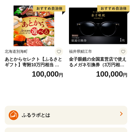
北海道別海町
福井県鯖江市
あとからセレクト【ふるさと
金子眼鏡の全国直営店で使え
ギフト】寄附10万円相当 あ
るメガネ引換券（3万円相
とから選べる！ ギフト いく
当） Bronze
100,000
100,000
円
円
ら ほたて 海鮮 牛肉 別海町
ケーキ アイス （ 後から 選べ
る カタログ カタログポイン
ト カタログギフト あとから
カタログ あとからカタログ
ポイント あとからカタログ
ギフト ふるさと納税 ）
ふるラボとは