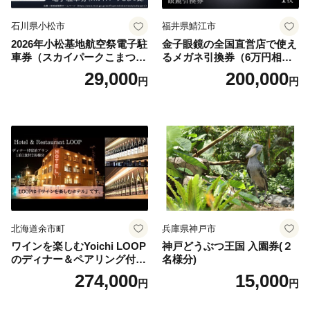
石川県小松市
福井県鯖江市
2026年小松基地航空祭電子駐
金子眼鏡の全国直営店で使え
車券（スカイパークこまつ
るメガネ引換券（6万円相
翼） 駐車場 シャトルバスの
当） Platinum
29,000
200,000
円
円
りばすぐ 石川県 小松市
北海道余市町
兵庫県神戸市
ワインを楽しむYoichi LOOP
神戸どうぶつ王国 入園券(２
のディナー＆ペアリング付宿
名様分)
泊プラン＜デラックスツイン
274,000
15,000
円
円
＞