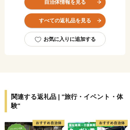
豊かな自然と調和した生活のもと、郡上鮎や明宝ハムな
自治体情報を見る
どの美味しい食べ物、ラフティングやスキー、スノーボ
ードといったアウトドアスポーツ、郡上おどりや白鳥お
すべての返礼品を見る
どりに代表される伝統文化を堪能することができます。
お気に入りに追加する
郡上八幡城を戴く水と踊りの城下町、八幡町。
古今伝授が行われた和歌の里、大和町。
白山信仰で栄えた文化が息づく町、白鳥町。
夏は高原での避暑、冬はウィンタースポーツが楽しめ
る、高鷲町。
川の幸に恵まれた円空上人ゆかりの地、美並町。
せせらぎ街道沿いに四季折々の自然とグルメを満喫でき
関連する返礼品 | "旅行・イベント・体
る、明宝。
験"
オオサンショウウオが生息し、和良鮎で知られる、和良
町。
個性豊かな七郷(ななさと)が、あなたをお待ちしていま