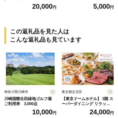
円）
20,000
5,000
円
円
この返礼品を見た人は
こんな返礼品も見ています
神奈川県川崎市
東京都文京区
川崎国際生田緑地ゴルフ場
【東京ドームホテル】 3階 ス
ご利用券 3,000点
ーパーダイニング リラッサ
ランチブッフェ お食事券 大
10,000
24,000
円
円
人1名様分 関東 東京 ご利用