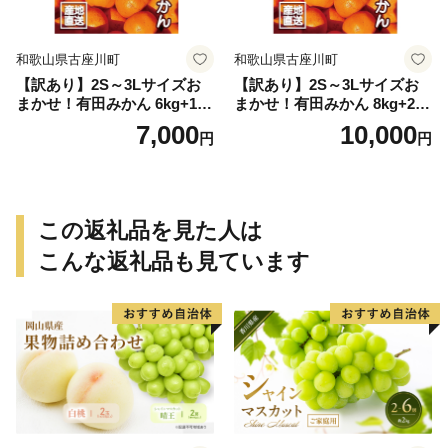
和歌山県古座川町
和歌山県古座川町
【訳あり】2S～3Lサイズお
【訳あり】2S～3Lサイズお
まかせ！有田みかん 6kg+1kg
まかせ！有田みかん 8kg+2kg
保証分 11月から12月下旬ま
保証分 11月から12月下旬ま
7,000
10,000
円
円
でに順次発送致します。 / 訳
でに順次発送致します。 / 訳
ありみかん 有田みかん みか
ありみかん 有田みかん みか
ん ミカン 蜜柑 柑橘 温州みか
ん ミカン 蜜柑 柑橘 温州みか
ん 和歌山 ご家庭用
ん 和歌山 ご家庭用
この返礼品を見た人は
こんな返礼品も見ています