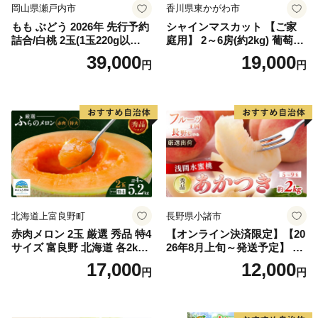
岡山県瀬戸内市
香川県東かがわ市
もも ぶどう 2026年 先行予約
シャインマスカット 【ご家
詰合/白桃 2玉(1玉220g以
庭用】 2～6房(約2kg) 葡萄 ぶ
上)・シャインマスカット 晴
どう ブドウ フルーツ 果物 く
39,000
19,000
円
円
王 2房(1房480g以上) 化粧箱
だもの 果実 旬の果物 旬のフ
入り 岡山県産 国産 フルーツ
ルーツ 香川 香川県 東かがわ
果物 ギフト
市
北海道上富良野町
長野県小諸市
赤肉メロン 2玉 厳選 秀品 特4
【オンライン決済限定】【20
サイズ 富良野 北海道 各2kg
26年8月上旬～発送予定】 先
～2.6kg 2玉 セット ファーム
行予約 「浅間水蜜桃プレミ
17,000
12,000
円
円
富良野 メロン めろん 果物 く
アム」 もも あかつき 秀品 約
だもの フルーツ デザート 旬
2kg 5～9玉 贈答品 ふるさと
の果物 旬のフルーツ
納税 果物 桃 フルーツ モモ
果肉 長野県産 小諸市