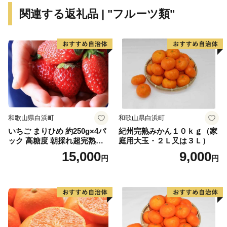
関連する返礼品 | "フルーツ類"
和歌山県白浜町
和歌山県白浜町
いちご まりひめ 約250g×4パ
紀州完熟みかん１０ｋｇ（家
ック 高糖度 朝採れ超完熟ま
庭用大玉・２Ｌ又は３Ｌ）
りひめ 1月以降発送分
15,000
9,000
円
円