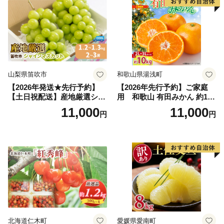
山梨県笛吹市
和歌山県湯浅町
【2026年発送★先行予約】
【2026年先行予約】ご家庭
【土日祝配送】産地厳選シャ
用 和歌山 有田みかん 約10k
インマスカット1.2kg～1.3kg
g (2L、3Lサイズ)【湯浅町】
11,000
11,000
円
円
（2房～3房）※沖縄・離島配
_ZJ6079
送不可※ 106-003-sku02-26y
｜シャインマスカット 発送
笛吹市 山梨県 フルーツ 果物
ぶどう 葡萄 大粒 シャインマ
スカット おすすめ シャイン
マスカット 贈答 ギフト 産地
笛吹市 シャインマスカット
笛吹 葡萄 国産 ぶどう 人気
国産 1.2kg 先行｜
北海道仁木町
愛媛県愛南町