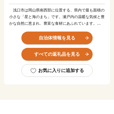
浅口市は岡山県南西部に位置する、県内で最も面積の
小さな「星と海のまち」です。瀬戸内の温暖な気候と豊
かな自然に恵まれ、豊富な食材にあふれています。
また、日本最大級の１８８ｃｍ反射望遠鏡を備え、半
自治体情報を見る
世紀以上にわたり国内で最先端の天体研究が行われてい
る国立天文台があり、「天文のまち」としてもその名を
すべての返礼品を見る
知られています。
ふるさと納税を通じまして、心のふるさと「浅口」の
お気に入りに追加する
魅力を知っていただければ幸いに存じます。