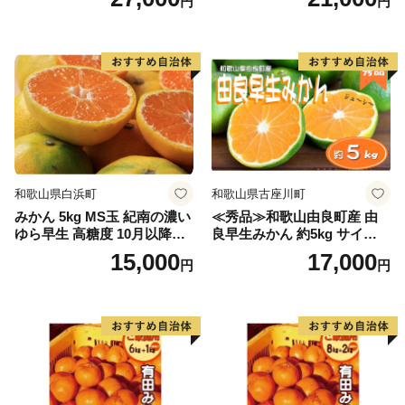
円
円
和歌山県白浜町
和歌山県古座川町
みかん 5kg MS玉 紀南の濃い
≪秀品≫和歌山由良町産 由
ゆら早生 高糖度 10月以降発
良早生みかん 約5kg サイズお
送 マルチ被覆栽培
まかせ【sml106C】
15,000
17,000
円
円