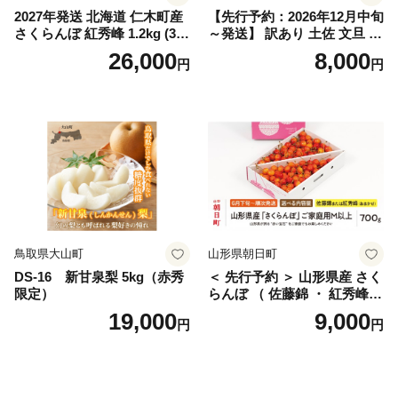
2027年発送 北海道 仁木町産
【先行予約：2026年12月中旬
さくらんぼ 紅秀峰 1.2kg (300
～発送】 訳あり 土佐 文旦 8k
g×4パック) Lサイズ以上 旬
g (Mサイズ以上サイズミック
26,000
8,000
円
円
桜桃 産地直送 サクランボ チ
ス) 8000円 わけあり ぶんた
ェリー フルーツ 果物 果物類
ん みかん mikan 蜜柑 ミカン
仁木町 仁木 [松山商店]
土佐文旦 家庭用 産地直送 国
産 農家直送 期間限定 特産品
サイズミックス くらもとフ
ァーム 愛南町 愛媛県
鳥取県大山町
山形県朝日町
DS-16 新甘泉梨 5kg（赤秀
＜ 先行予約 ＞ 山形県産 さく
限定）
らんぼ （ 佐藤錦 ・ 紅秀峰
） ご家庭用 M以上 700g 【20
19,000
9,000
円
円
26年6月下旬から7月上旬発
送】 山形県 果物 フルーツ 初
夏 夏 送料無料