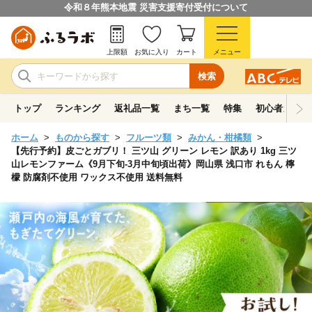
令和８年熊本地震 災害支援寄付受付について
上限額
お気に入り
カート
メニュー
検索
トップ
ランキング
返礼品一覧
まち一覧
特集
初心者ガイド
ホーム
ものから探す
フルーツ類
みかん・柑橘類
【先行予約】皮ごとガブリ！ 三ツ山 グリーン レモン 訳あり 1kg 三ツ
山レモンファーム《9月下旬-3月中旬頃出荷》岡山県 浅口市 れもん 檸
檬 防腐剤不使用 ワックス不使用 送料無料