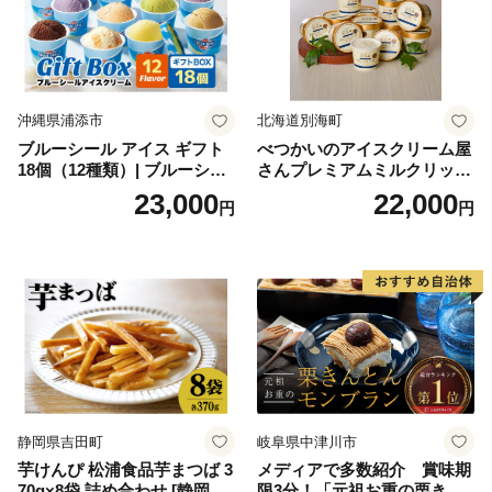
沖縄県浦添市
北海道別海町
ブルーシール アイス ギフト
べつかいのアイスクリーム屋
18個（12種類）| ブルーシー
さんプレミアムミルクリッチ
ルアイス ブルーシールアイ
12個（AP-01）（ 北海道アイ
23,000
22,000
円
円
スクリーム 着日指定可能 送
ス 北海道産アイス アイス ア
料無料 ジェラート 沖縄県 バ
イススイーツ アイスクリー
ースデー 贈り物 プレゼント
ム 北海道産アイスクリーム
誕生日 カップ 詰め合わせ バ
道産アイス 道産アイスクリ
ラエティ | バニラ チョコレー
ーム ギフト 詰合せ 詰め合わ
ト ストロベリー ピスタチオ
せ ふるさと納税 ）
バニラ＆クッキー ウベ 沖縄
紅イモ 塩ちんすこう 沖縄シ
ークヮーサー 沖縄黒糖 琉球
ロイヤルミルクティ 沖縄パ
イン
静岡県吉田町
岐阜県中津川市
芋けんぴ 松浦食品芋まつば 3
メディアで多数紹介 賞味期
70g×8袋 詰め合わせ [静岡伊
限3分！「元祖お重の栗きん