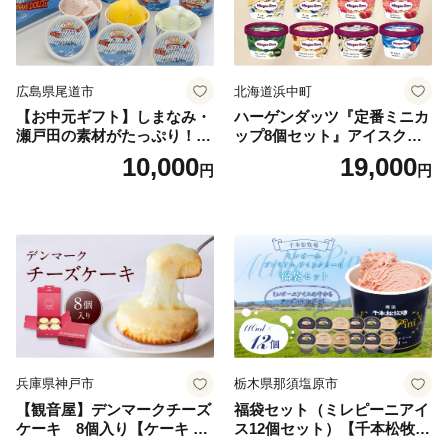
広島県尾道市
北海道浜中町
【お中元ギフト】しまなみ・
ハーゲンダッツ『定番ミニカ
瀬戸田の素材がたっぷり！ジ
ップ8個セット』アイスクリ
ェラート8個
ーム アイス スイーツ デザー
10,000
19,000
円
円
ト_H0016-104
兵庫県神戸市
栃木県那須塩原市
【観音屋】デンマークチーズ
福袋セット（ミレピーニアイ
ケーキ 8個入り【ケーキ チ
ス12個セット）【千本松牧
ーズケーキ 人気スイーツ お
場】 ns025-014-12 【デザー