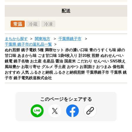
配送
常温
冷蔵
冷凍
まちから探す
関東地方
千葉県銚子市
千葉県 銚子市の返礼品一覧
ぬれ煎餅 銚子電鉄 5種 満喫セット 赤の濃い口味 青のうすくち味 緑の
甘口味 あまから味 ごま甘口味 1袋4枚入り 計20枚 煎餅 ぬれせんべい
銚電 銚子名物 お土産 名産品 醤油 国産米 こだわり せんべい SNS映え
風味豊か お取り寄せ グルメ 手土産 おやつ お茶請け おつまみ 個包装
おすすめ 人気 ふるさと納税 ふるさと納税煎餅 千葉県銚子市 千葉県 銚
子市 銚子電気鉄道株式会社
このページをシェアする