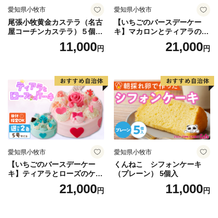
・入力する番号側にハイフンが含まれる場合、ハイフン
愛知県小牧市
愛知県小牧市
の入力も必要となります。
尾張小牧黄金カステラ（名古
【いちごのバースデーケー
屋コーチンカステラ）５個入
キ】マカロンとティアラのケ
名古屋コーチン カステラ ザ
ーキ スイーツ 日時指定可 デ
11,000
21,000
※寄附金受領証明書の発行につきましては、寄附申込完
円
円
ラメ 常温 愛知県 小牧市 アン
ザート 洋菓子 お取り寄せ 愛
了後から1か月ほど、お時間を頂戴しております。
プチベアやぐま
知県 小牧市 送料無料 誕生日
クリスマス お祝い マカロン
デコレーションケーキ ホー
ルケーキ
愛知県小牧市
愛知県小牧市
【いちごのバースデーケー
くんねこ シフォンケーキ
キ】ティアラとローズのケー
（プレーン） 5個入
キ スイーツ デザート 洋菓
21,000
11,000
円
円
子 お取り寄せ 愛知県 小牧市
送料無料 誕生日 クリスマス
お祝い ばら 花 フラワー デコ