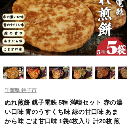
千葉県 銚子市
ぬれ煎餅 銚子電鉄 5種 満喫セット 赤の濃
い口味 青のうすくち味 緑の甘口味 あま
から味 ごま甘口味 1袋4枚入り 計20枚 煎