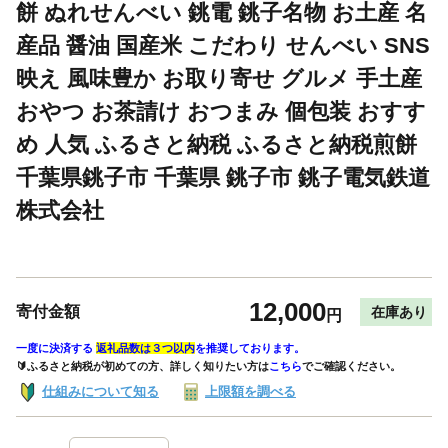
餅 ぬれせんべい 銚電 銚子名物 お土産 名
産品 醤油 国産米 こだわり せんべい SNS
映え 風味豊か お取り寄せ グルメ 手土産
おやつ お茶請け おつまみ 個包装 おすす
め 人気 ふるさと納税 ふるさと納税煎餅
千葉県銚子市 千葉県 銚子市 銚子電気鉄道
株式会社
12,000
寄付金額
在庫あり
円
一度に決済する
返礼品数は３つ以内
を推奨しております。
🔰ふるさと納税が初めての方、詳しく知りたい方は
こちら
でご確認ください。
仕組みについて知る
上限額を調べる