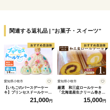
ちを込めて謝礼品をお届けしております。
謝礼品の返礼は地元特産品や観光のPR、また、地域産
業の活性化に貢献しています。
市内事業者75社以上から取り揃えたふるさと納税謝礼品
は380品以上！！
関連する返礼品 | "お菓子・スイーツ"
鮮魚、干物、お肉、農作物、醤油、煎餅、加工品、工芸
品、お酒、観光商品など魅力ある品を取り揃えました。
どうぞお気軽にお問合せください。
【オンラインワンストップ特例申請の利用がおすすめ】
オンラインワンストップ特例申請は、確定申告不要で寄
附金控除の適用申請をすることのできるサービスです。
愛知県小牧市
愛知県小牧市
これまでは紙のワンストップ特例申請書・確認書類の提
【いちごのバースデーケー
厳選 和三盆ロールケーキ
出が必要でしたが、オンラインワンストップ申請ではオ
キ】プリンセスドールケーキ
「北海道産生クリーム巻き」
ンラインで申請を完結させることが可能です。
日時指定可 スイーツ デザー
または「北海道産粒あん巻
21,000
15,000
円
円
ト 洋菓子 お取り寄せ 愛知県
き」（サイズ：レギュラー）
当サービスを利用した場合、【紙のワンストップ特例申
小牧市 送料無料 誕生日 クリ
和三盆 北海道産生クリー
請書・確認書類の提出は不要】となります。マイナンバ