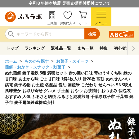
令和８年熊本地震 災害支援寄付受付について
上限額
お気に入り
カート
メニュー
検索
トップ
ランキング
返礼品一覧
まち一覧
特集
初心者ガイド
ホーム
ものから探す
お菓子・スイーツ
煎餅・おかき・スナック・駄菓子
ぬれ煎餅 銚子電鉄 5種 満喫セット 赤の濃い口味 青のうすくち味 緑の
甘口味 あまから味 ごま甘口味 1袋4枚入り 計20枚 煎餅 ぬれせんべい
銚電 銚子名物 お土産 名産品 醤油 国産米 こだわり せんべい SNS映え
風味豊か お取り寄せ グルメ 手土産 おやつ お茶請け おつまみ 個包装
おすすめ 人気 ふるさと納税 ふるさと納税煎餅 千葉県銚子市 千葉県 銚
子市 銚子電気鉄道株式会社