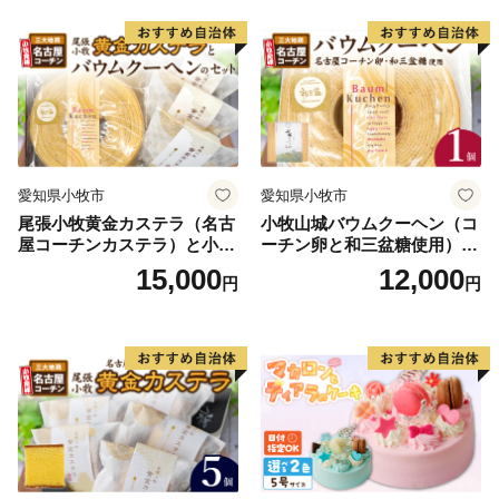
スマス お祝い キャラクター
ム 北海道産粒あん 34cm 冷
ーカードをお持ちの方は、ぜひ、ご利用ください。
デコレーションケーキ ホー
凍 愛知県 小牧市 アンプチベ
ルケーキ 人形 かわいい こど
アやぐま
※利用は無料となります。
も
【申請方法】
寄附時に「ワンストップ特例申請」の書類発行を選択。
届いた書類（申請書）にQRコードがございますので、
愛知県小牧市
愛知県小牧市
そちらを読み取ってお申し込みください。
尾張小牧黄金カステラ（名古
小牧山城バウムクーヘン（コ
なお、オンラインで申請をされた方は、郵送での申請は
屋コーチンカステラ）と小牧
ーチン卵と和三盆糖使用）
「不要」となります。
山城バウムクーヘン（コーチ
名古屋コーチン バームクー
15,000
12,000
円
円
ン卵と和三盆糖使用）のセッ
ヘン 和三盆 小牧銘菓 バウム
ト 名古屋コーチン カステ
クーヘン 常温 愛知県 小牧市
【必要なもの】
ラ ザラメ バームクーヘン 和
アンプチベアやぐま
・マイナンバーカード
三盆 小牧銘菓 バウムクーヘ
・マイナンバーカードの読み取りに対応したスマートフ
ン 常温 愛知県 小牧市 アンプ
チベアやぐま
ォン
・デジタル庁提供のマイナポータルアプリ
・寄附番号（登録の際に必要となります。本市の寄附金
受領証明書の右上に記載している番号になります。）