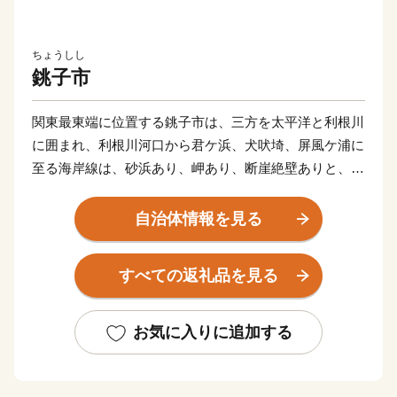
ちょうしし
銚子市
関東最東端に位置する銚子市は、三方を太平洋と利根川
に囲まれ、利根川河口から君ケ浜、犬吠埼、屏風ケ浦に
至る海岸線は、砂浜あり、岬あり、断崖絶壁ありと、変
化に富んだ雄大な景観美を織りなしています。
また、水揚げ量が全国でもトップレベルを誇る銚子漁
自治体情報を見る
港、「夏涼しく、冬暖かい」気候を活かした農業、歴史
と伝統を実感できる醤油工場、さらには、これらの産業
すべての返礼品を見る
基盤から産出される豊富で新鮮な食材や特産品を備える
など、多くの地域資源に恵まれた魅力あふれるまちで
す。
お気に入りに追加する
当市ではふるさと納税をしてくださった方に感謝の気持