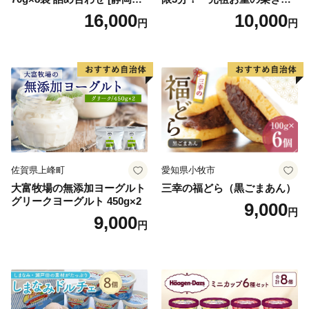
勢丹(松浦食品) 静岡県 吉田町
とんモンブラン」 【未来の
16,000
10,000
円
円
22424274] 芋ケンピ セット
ご褒美】スイーツ 栗 モンブ
小袋 個包装 小分け
ラン くりきんとん デザート
ご褒美 お取り寄せ くり お菓
子 菓子 F4N-2298
佐賀県上峰町
愛知県小牧市
大富牧場の無添加ヨーグルト
三幸の福どら（黒ごまあん）
グリークヨーグルト 450g×2
9,000
円
9,000
円