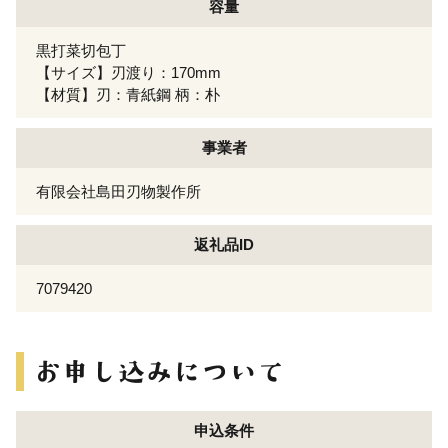
容量
黒打菜切包丁
【サイズ】刃渡り：170mm
【材質】刃：青紙鋼 柄：朴
事業者
有限会社島田刃物製作所
返礼品ID
7079420
申込条件