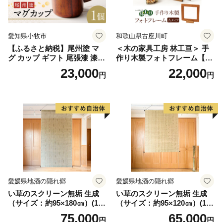
愛知県小牧市
和歌山県古座川町
【ふるさと納税】尾州塗 マ
＜木の家具工房 林工亘＞ 手
グ カップ ギフト 尾張漆 漆
作り木製フォトフレーム【A
漆器 漆器工芸 工芸品 芸術性
タイプ】
23,000
22,000
円
円
実用性 抗菌性 美味しく安全
な食事 手作り 贈答用 くつろ
ぎ おうち時間 プレゼント 抗
ウイルス効果 お取り寄せ 愛
知県 小牧市 送料無料
愛媛県地酒の隠れ郷
愛媛県地酒の隠れ郷
い草のスクリーン無垢 生成
い草のスクリーン無垢 生成
（サイズ：約95×180㎝）(14
（サイズ：約95×120㎝）(14
3)
4)
75,000
65,000
円
円