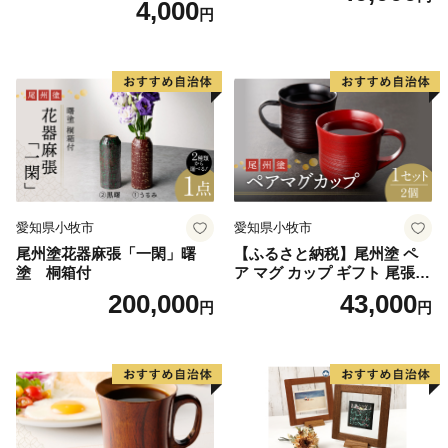
4,000
円
墨絵 龍画師 書道アーティス
ト 池谷公智 渾身の一作 作品
雑貨 工芸品 グッズ 愛知県 小
牧市 お取り寄せ 送料無料
愛知県小牧市
愛知県小牧市
尾州塗花器麻張「一閑」曙
【ふるさと納税】尾州塗 ペ
塗 桐箱付
ア マグ カップ ギフト 尾張漆
漆 漆器 漆器工芸 工芸品 芸術
200,000
43,000
円
円
性 実用性 抗菌性 美味しく安
全な食事 手作り 贈答用 くつ
ろぎ おうち時間 プレゼント
抗ウイルス効果 お取り寄せ
愛知県 小牧市 送料無料