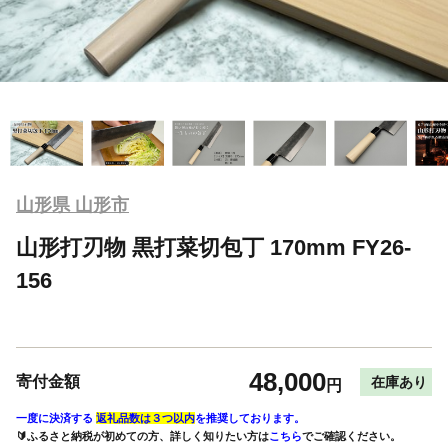
山形県 山形市
山形打刃物 黒打菜切包丁 170mm FY26-
156
48,000
寄付金額
在庫あり
円
一度に決済する
返礼品数は３つ以内
を推奨しております。
🔰ふるさと納税が初めての方、詳しく知りたい方は
こちら
でご確認ください。