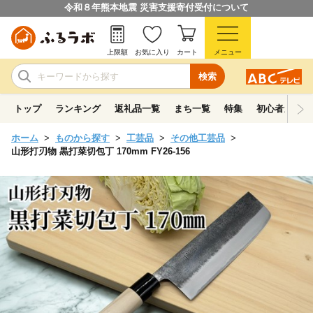
令和８年熊本地震 災害支援寄付受付について
上限額
お気に入り
カート
メニュー
検索
トップ
ランキング
返礼品一覧
まち一覧
特集
初心者ガイド
ホーム
ものから探す
工芸品
その他工芸品
山形打刃物 黒打菜切包丁 170mm FY26-156