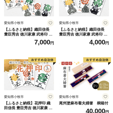
愛知県小牧市
愛知県小牧市
【ふるさと納税】織田信長
【ふるさと納税】織田信長
豊臣秀吉 徳川家康 武将印 花
豊臣秀吉 徳川家康 武将印 3
押印 6枚 セット イラスト 戦
枚 セット イラスト 戦国 武将
7,000
4,000
円
円
国 武将 小牧山城 墨絵 龍画師
小牧山城 墨絵 龍画師 書道ア
書道アーティスト 池谷公智
ーティスト 池谷公智 渾身の
渾身の一作 作品 雑貨 工芸品
一作 作品 雑貨 工芸品 グッズ
グッズ 愛知県 小牧市 お取り
愛知県 小牧市 お取り寄せ 送
寄せ 送料無料
料無料
愛知県小牧市
愛知県小牧市
【ふるさと納税】花押印 織
尾州塗麻布着夫婦箸 桐箱付
田信長 豊臣秀吉 徳川家康 3
40,000
円
枚 セット 戦国 武将 小牧山城