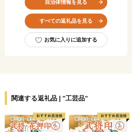
スカットなどのフルーツ、つや姫を代表とするブランド
自治体情報を見る
米、とろけるような舌触りが特徴の山形牛などの「山形
ブランド」を生み出しています。 街中には商家の蔵
すべての返礼品を見る
や旧家が数多く残り、レトロモダンな雰囲気を醸し出し
ています。
お気に入りに追加する
関連する返礼品 | "工芸品"