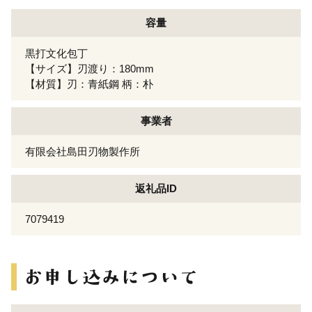
容量
黒打文化包丁
【サイズ】刃渡り：180mm
【材質】刃：青紙鋼 柄：朴
事業者
有限会社島田刃物製作所
返礼品ID
7079419