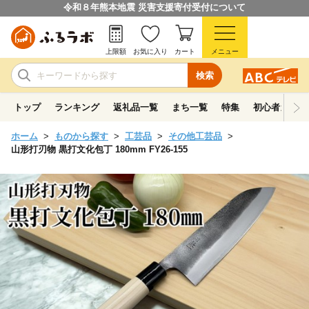
令和８年熊本地震 災害支援寄付受付について
上限額
お気に入り
カート
メニュー
検索
トップ
ランキング
返礼品一覧
まち一覧
特集
初心者ガイド
ホーム
ものから探す
工芸品
その他工芸品
山形打刃物 黒打文化包丁 180mm FY26-155