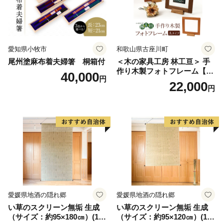
愛知県小牧市
和歌山県古座川町
尾州塗麻布着夫婦箸 桐箱付
＜木の家具工房 林工亘＞ 手
作り木製フォトフレーム【A
40,000
円
タイプ】
22,000
円
愛媛県地酒の隠れ郷
愛媛県地酒の隠れ郷
い草のスクリーン無垢 生成
い草のスクリーン無垢 生成
（サイズ：約95×180㎝）(14
（サイズ：約95×120㎝）(14