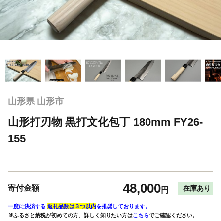
山形県 山形市
山形打刃物 黒打文化包丁 180mm FY26-
155
48,000
寄付金額
在庫あり
円
一度に決済する
返礼品数は３つ以内
を推奨しております。
🔰ふるさと納税が初めての方、詳しく知りたい方は
こちら
でご確認ください。