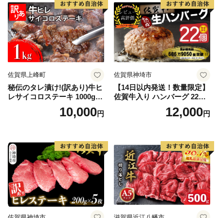
佐賀県上峰町
佐賀県神埼市
秘伝のタレ漬け!(訳あり)牛ヒ
【14日以内発送！数量限定】
レサイコロステーキ 1000g
佐賀牛入り ハンバーグ 22個
【B-1098-AS】
2.6kg(120g×22個)【佐賀牛
10,000
12,000
円
円
黒毛和牛 ブランド牛 九州 ハ
ンバーグ 牛肉 豚肉 国産 お弁
当 おかず 惣菜 おすすめ 人
気】(H083106)
佐賀県神埼市
滋賀県近江八幡市