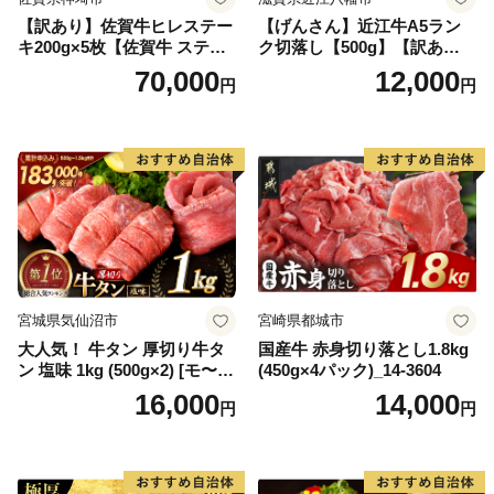
【訳あり】佐賀牛ヒレステー
【げんさん】近江牛A5ラン
キ200g×5枚【佐賀牛 ステー
ク切落し【500g】【訳あり】
キ ブランド肉 ヒレ肉 フィレ
【DG12W】
70,000
12,000
円
円
肉 ジューシー ヘルシー】(H0
65175)
宮城県気仙沼市
宮崎県都城市
大人気！ 牛タン 厚切り牛タ
国産牛 赤身切り落とし1.8kg
ン 塩味 1kg (500g×2) [モ〜ラ
(450g×4パック)_14-3604
ンド 宮城県 気仙沼市 205646
16,000
14,000
円
円
60] 肉 牛肉 精肉 牛たん 牛タ
ン塩 牛たん塩 冷凍 焼肉 BB
Q アウトドア バーベキュー
厚切り タン