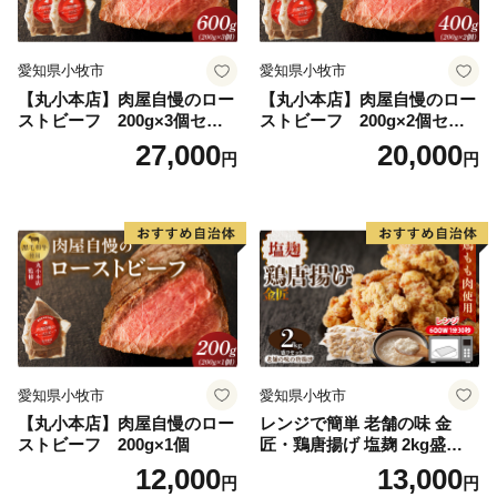
愛知県小牧市
愛知県小牧市
【丸小本店】肉屋自慢のロー
【丸小本店】肉屋自慢のロー
ストビーフ 200g×3個セッ
ストビーフ 200g×2個セッ
ト
ト
27,000
20,000
円
円
愛知県小牧市
愛知県小牧市
【丸小本店】肉屋自慢のロー
レンジで簡単 老舗の味 金
ストビーフ 200g×1個
匠・鶏唐揚げ 塩麹 2kg盛りセ
ット（500g×4袋） からあげ
12,000
13,000
円
円
レンジ 冷凍 調理済み 味付き