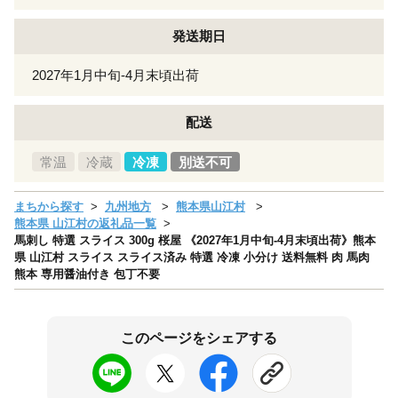
発送期日
2027年1月中旬-4月末頃出荷
配送
常温
冷蔵
冷凍
別送不可
まちから探す
九州地方
熊本県山江村
熊本県 山江村の返礼品一覧
馬刺し 特選 スライス 300g 桜屋 《2027年1月中旬-4月末頃出荷》熊本
県 山江村 スライス スライス済み 特選 冷凍 小分け 送料無料 肉 馬肉
熊本 専用醤油付き 包丁不要
このページをシェアする