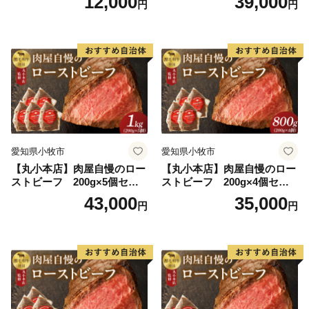
12,000
39,000
円
円
務委託先(寄附受付・返礼品手配・受領証明書の発行及
び送付・各種お問い合わせ受付・配送サービスを委託し
た企業など)へ寄附者様の個人情報を委託させていただ
く場合がございますが、その場合には、守秘義務契約等
を締結し、個人情報保護に万全を期します。
---------------------------------------------------------------------------
---
愛知県小牧市
愛知県小牧市
本サイトの運営は、株式会社ローカルがおこなっており
【丸小本店】肉屋自慢のロー
【丸小本店】肉屋自慢のロー
ます。
ストビーフ 200g×5個セッ
ストビーフ 200g×4個セッ
お電話及びメールは、当社がご対応いたします。
ト
ト
43,000
35,000
円
円
【返礼品の内容・お届け先・お届け時期等についての問
合せ先】
E-mail：yamae@lo-cal.co.jp
TEL：096-245-6154 FAX：096-245-6158
---------------------------------------------------------------------------
---