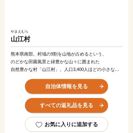
やまえむら
山江村
熊本県南部。村域の9割を山地が占めるという、
のどかな田園風景と緑豊かな山々に囲まれた
自然豊かな村「山江村」。人口3,400人ほどの小さな村
です。
自治体情報を見る
【自然豊かな場所でのびのびと「子育てに優しい村」】
子育てを意識して住む場所を考えたとき、
すべての返礼品を見る
都会から離れての田舎暮らしも候補にあがるかもしれま
せん。
お気に入りに追加する
ただそこで、知り合いが出来るのか？