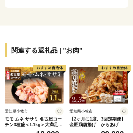
しっかりとした教育を受けさせられるのか？
行政からサポートがあるのか？近くに買い物出来る場所
や病院はあるのか？
・・・気になる点もたくさん
関連する返礼品 | "お肉"
山江村は、そんな心配事をすべてクリアにするため、全
面的に手厚くサポートしています!
＊行政による住民交流の場の設置
＊ICT教育の導入による学力アップのための環境整備
＊スポーツを通した地域づくりなど
山江村は、住民が安心して子育てできる村づくりに力を
注いでいます。
愛知県小牧市
愛知県小牧市
モモ ムネ ササミ 名古屋コー
【2ヶ月に1度、3回定期便】
【業務委託先への委託について】
チン3種盛＜1.1kg＞大満足セ
金匠鶏唐揚げ からあげ
山江村楽天ふるさと納税の業務を遂行する上で必要な業
ット 地鶏 鶏肉