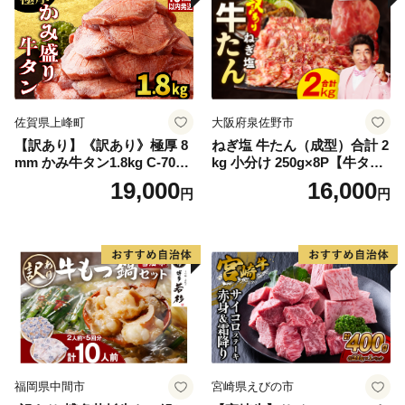
佐賀県上峰町
大阪府泉佐野市
【訳あり】《訳あり》極厚 8
ねぎ塩 牛たん（成型）合計 2
mm かみ牛タン1.8kg C-709-
kg 小分け 250g×8P【牛タン
AS
牛肉 焼肉用 薄切り 訳あり サ
19,000
16,000
円
円
イズ不揃い】
福岡県中間市
宮崎県えびの市