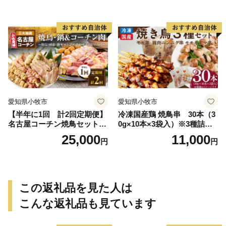
鶏肉 もも肉 旨み ジューシー
老舗 加熱済 温めるだけ 簡単
便利 レンジ 自然解凍 弁当 お
かず 惣菜 食品 おつまみ グル
メ お取り寄せ 小牧市 送料無
料
愛知県小牧市
愛知県小牧市
【半年に1回 計2回定期便】
冷凍国産鶏 焼鳥串 30本（3
名古屋コーチン焼鳥セット・
0g×10本×3袋入）※3種詰め
名古屋コーチン鍋&名古屋コ
合わせ 焼き鳥 おつまみ バー
25,000
11,000
円
円
ーチン1羽分セット
ベキュー 小分け 国産 鶏肉 焼
鳥 やきとり 串 惣菜 おかず
晩酌 冷凍 パーティー 便利 食
材 具材 お家居酒屋 詰め合わ
せ
この返礼品を見た人は
こんな返礼品も見ています