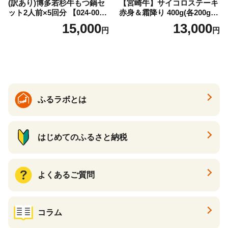
(訳あり)博多若杉牛もつ鍋セ
【宮崎牛】サイコロステーキ
ット2人前×5回分 【024-002
赤身＆霜降り 400g(各200g×
7】
１P 計2P) 真空パック 冷凍
15,000
13,000
円
円
ふるラボとは
はじめてのふるさと納税
よくあるご質問
コラム