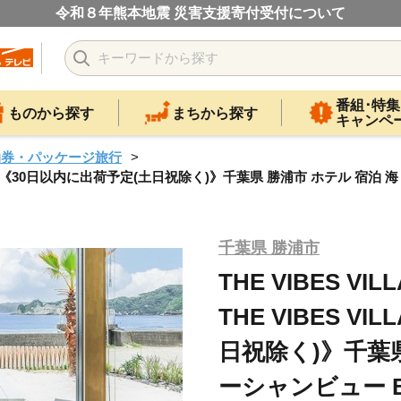
令和８年熊本地震 災害支援寄付受付について
番組･特集
ものから探す
まちから探す
キャンペ
泊券・パッケージ旅行
ES VILLA《30日以内に出荷予定(土日祝除く)》千葉県 勝浦市 ホテル 宿
千葉県 勝浦市
THE VIBES V
THE VIBES V
日祝除く)》千葉県
ーシャンビュー B