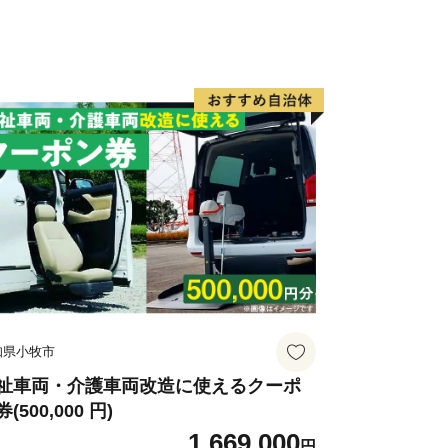
で、ご寄附いただいた皆様にお礼品をお
の都度贈呈します。回数・金額の上限は
礼品の選択はひとつです。
の納付確認後、委託業者（株式会社ロー
注しております。
める等の個別対応はいたしかねます。
なったお礼品については、再度の送付を
、お礼品とは別に寄附者様全員へ送付し
知県小牧市
告特例申請書」は、SDGsの観点から
祉車両・介護車両改造に使えるクーポ
(500,000 円)
おります。そのため、圧着はがきにてお
1,669,000
付いたします。書類での申請をご希望の
円