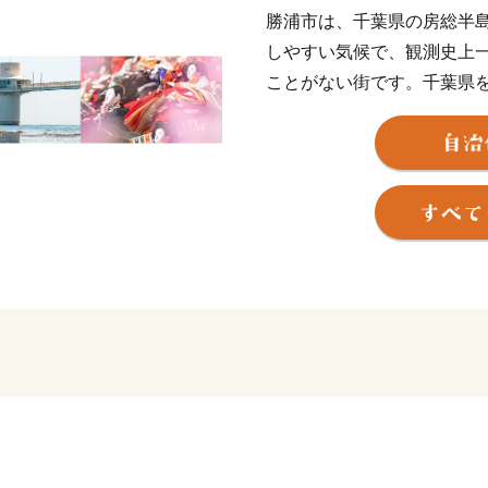
勝浦市は、千葉県の房総半
しやすい気候で、観測史上一
ことがない街です。千葉県
する暖流と寒流の影響を受
ワビ、イセエビ、サザエの
オは全国有数の水揚げを誇
イは「外房つりきんめ鯛」
ています。さらに、秋から
やかなオレンジ色の身が特
高級魚として取引されてい
浦ですが、実は農業も盛ん
あることから、稲作を中心
ます。
互いの風土を綾なす里海と
す。