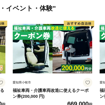
【ご確認ください】
行・イベント・体験"
◆勝浦市外にお住まいの方
送りします。
◆お礼品はご寄附に応じそ
ございません。
※１度のお申込みにつきお
◆お礼品のお届けは寄附金
カル）を通じて事業者へ発
※日時指定や発送時期を早
◆受け取りができず返送と
いたしかねます。
◆「寄附金受領証明書」は
愛知県小牧市
愛
ます。
◆「寄附金税額控除に係る申
える
福祉車両・介護車両改造に使えるクーポ
福
ン券(200,000 円)
ン券
オンライン申請を推奨して
0
669,000
礼品とは別に寄附者様へ送
円
円