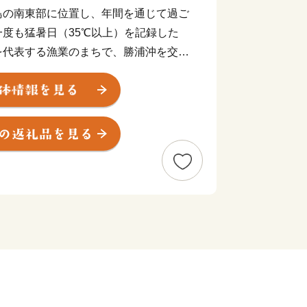
島の南東部に位置し、年間を通じて過ご
度も猛暑日（35℃以上）を記録した
を代表する漁業のまちで、勝浦沖を交差
けて多様な水産資源に恵まれており、ア
一大生産地として有名です。また、カツ
っており、勝浦沖で漁獲されるキンメダ
として千葉ブランド水産物の認定を受け
冬にかけて水揚げされるマカジキは、鮮
徴で、とても脂がのっており、市場では
ます。このように海のイメージが強い勝
で、市域の多くの部分が夷隅川上流域に
に多彩な「農」の暮らしも展開されてい
里山。そこに様々な人たちが集っていま