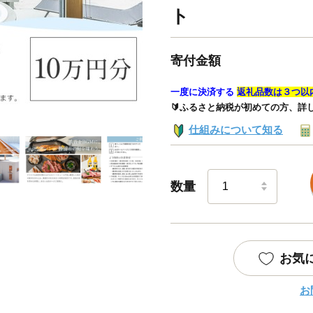
ト
寄付金額
一度に決済する
返礼品数は３つ以
🔰ふるさと納税が初めての方、詳
仕組みについて知る
数量
お気
お