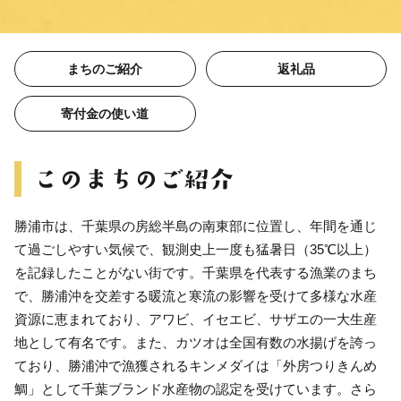
まちのご紹介
返礼品
寄付金の使い道
勝浦市は、千葉県の房総半島の南東部に位置し、年間を通じ
て過ごしやすい気候で、観測史上一度も猛暑日（35℃以上）
を記録したことがない街です。千葉県を代表する漁業のまち
で、勝浦沖を交差する暖流と寒流の影響を受けて多様な水産
資源に恵まれており、アワビ、イセエビ、サザエの一大生産
地として有名です。また、カツオは全国有数の水揚げを誇っ
ており、勝浦沖で漁獲されるキンメダイは「外房つりきんめ
鯛」として千葉ブランド水産物の認定を受けています。さら