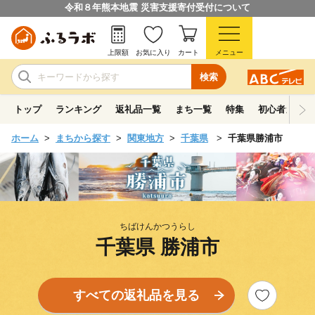
令和８年熊本地震 災害支援寄付受付について
上限額
お気に入り
カート
メニュー
検索
トップ
ランキング
返礼品一覧
まち一覧
特集
初心者ガイド
ホーム
まちから探す
関東地方
千葉県
千葉県勝浦市
ちばけんかつうらし
千葉県 勝浦市
すべての返礼品を見る