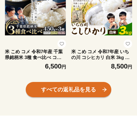
(離島)
米 こめ コメ 令和7年産 千葉
米 こめ コメ 令和7年産 いち
県銘柄米 3種 食べ比べ コシ
の川 コシヒカリ 白米 3kg 市
ヒカリ ふさこがね ふさおと
野川米製作所 《30日以内に
6,500
8,500
円
円
め 450g × 3種 1350g 市野川
出荷予定(土日祝除く)》米 ご
米製作所 《30日以内に出荷
飯 こしひかり
予定(土日祝除く)》米 ご飯 こ
しひかり 詰め合わせ セット
すべての返礼品を見る