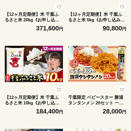
【12ヶ月定期便】米 千葉ふ
【12ヶ月定期便】米 千葉ふ
るさと米 20kg《お申し込み
るさと米 5kg《お申し込み月
月の翌月から出荷開始》ブレ
の翌月から出荷開始》ブレン
371,600
90,800
円
円
ンド米 千葉県 勝浦市 米 白米
ド米 千葉県 勝浦市 米 白米
精米 国産 お米 おこめ お弁当
精米 国産 お米 おこめ お弁当
おにぎり
おにぎり
【12ヶ月定期便】米 千葉ふ
千葉限定 ベビースター 勝浦
るさと米 10kg《お申し込み
タンタンメン 20セット 一般
月の翌月から出荷開始》ブレ
社団法人勝浦市観光協会《30
184,400
28,000
円
円
ンド米 千葉県 勝浦市 米 白米
日以内に出荷予定(土日祝除
精米 国産 お米 おこめ お弁当
く)》千葉県 勝浦市 お菓子 お
おにぎり
つまみ ベビースターラーメン
担々麺【配送不可地域あり】