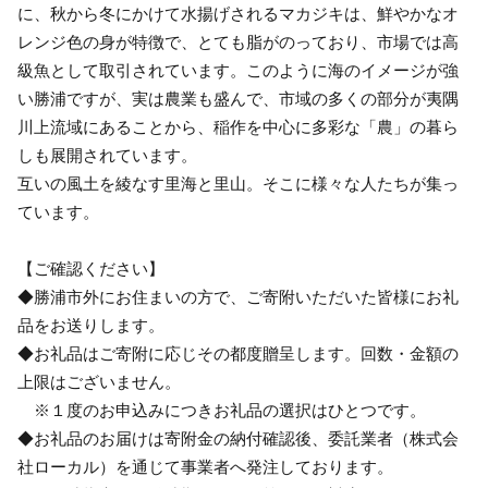
に、秋から冬にかけて水揚げされるマカジキは、鮮やかなオ
レンジ色の身が特徴で、とても脂がのっており、市場では高
級魚として取引されています。このように海のイメージが強
い勝浦ですが、実は農業も盛んで、市域の多くの部分が夷隅
川上流域にあることから、稲作を中心に多彩な「農」の暮ら
しも展開されています。
互いの風土を綾なす里海と里山。そこに様々な人たちが集っ
ています。
【ご確認ください】
◆勝浦市外にお住まいの方で、ご寄附いただいた皆様にお礼
品をお送りします。
◆お礼品はご寄附に応じその都度贈呈します。回数・金額の
上限はございません。
※１度のお申込みにつきお礼品の選択はひとつです。
◆お礼品のお届けは寄附金の納付確認後、委託業者（株式会
社ローカル）を通じて事業者へ発注しております。