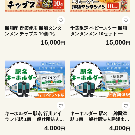
勝浦産 鰹節使用 勝浦タンタ
千葉限定 ベビースター 勝浦
ンメン チップス 10個(1ケー
タンタンメン 10セット 一般
ス) 一般社団法人勝浦市観光
社団法人勝浦市観光協会《30
16,000
15,000
円
円
協会《30日以内に出荷予定
日以内に出荷予定(土日祝除
(土日祝除く)》千葉県 勝浦市
く)》千葉県 勝浦市 お菓子 お
お菓子 おつまみ 担々麺チッ
つまみ ベビースターラーメン
プス 担々麺【配送不可地域あ
担々麺【配送不可地域あり】
り】(離島)
(離島)
キーホルダー 駅名 行川アイ
キーホルダー 駅名 上総興津
ランド駅 1個 一般社団法人勝
駅 1個 一般社団法人勝浦市観
浦市観光協会《30日以内に出
光協会《30日以内に出荷予定
4,000
4,000
円
円
荷予定(土日祝除く)》千葉県
(土日祝除く)》千葉県 勝浦市