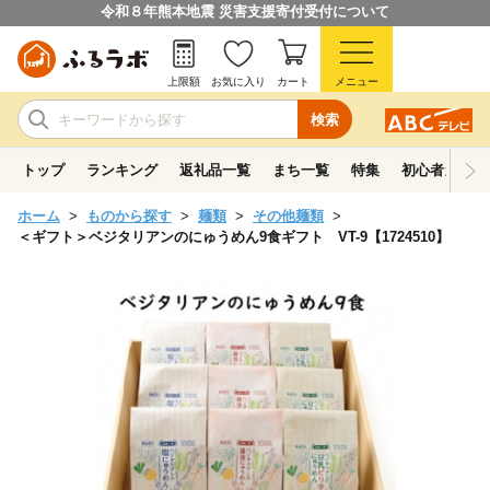
令和８年熊本地震 災害支援寄付受付について
上限額
お気に入り
カート
メニュー
検索
トップ
ランキング
返礼品一覧
まち一覧
特集
初心者ガイド
ホーム
ものから探す
麺類
その他麺類
＜ギフト＞ベジタリアンのにゅうめん9食ギフト VT-9【1724510】