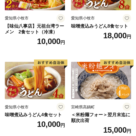
愛知県小牧市
愛知県小牧市
【味仙八事店】元祖台湾ラー
味噌煮込みうどん8食セット
メン 2食セット（冷凍）
18,000
円
10,000
円
愛知県小牧市
宮崎県高鍋町
味噌煮込みうどん4食セット
＜米粉麺フォー＞翌月末迄に
順次出荷
10,000
円
15,000
円