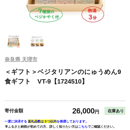
奈良県 天理市
＜ギフト＞ベジタリアンのにゅうめん9
食ギフト VT-9【1724510】
26,000
寄付金額
在庫あり
円
一度に決済する
返礼品数は３つ以内
を推奨しております。
🔰ふるさと納税が初めての方、詳しく知りたい方は
こちら
でご確認ください。