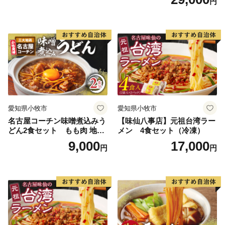
円
愛知県小牧市
愛知県小牧市
名古屋コーチン味噌煮込みう
【味仙八事店】元祖台湾ラー
どん2食セット もも肉 地鶏
メン 4食セット（冷凍）
味噌うどん
9,000
17,000
円
円