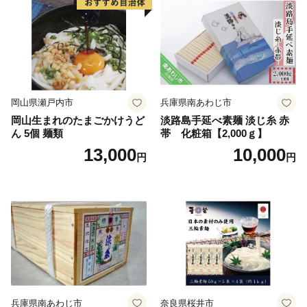
岡山県瀬戸内市
兵庫県南あわじ市
岡山生まれのたまごかけうど
淡路島手延べ素麺 淡じ糸 赤
ん 5個 麺類
帯 化粧箱【2,000ｇ】
13,000
10,000
円
円
兵庫県南あわじ市
奈良県桜井市