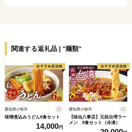
【ふるさと納税サポートセンター】
TEL：0570‐015‐482（平日10時～17時）
Mail：ask-fc@furusato-support.jp
休業日：祝祭日・特定休業期間
関連する返礼品 | "麺類"
愛知県小牧市
愛知県小牧市
味噌煮込みうどん6食セット
【味仙八事店】元祖台湾ラー
メン 8食セット（冷凍）
14,000
円
29,000