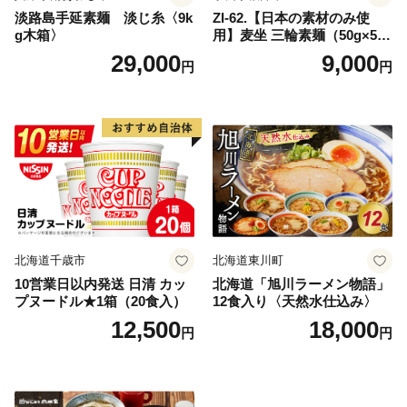
淡路島手延素麺 淡じ糸〈9k
ZI-62.【日本の素材のみ使
g木箱〉
用】麦坐 三輪素麺（50g×5束
×4袋）
29,000
9,000
円
円
北海道千歳市
北海道東川町
10営業日以内発送 日清 カッ
北海道「旭川ラーメン物語」
プヌードル★1箱（20食入）
12食入り〈天然水仕込み〉
12,500
18,000
円
円