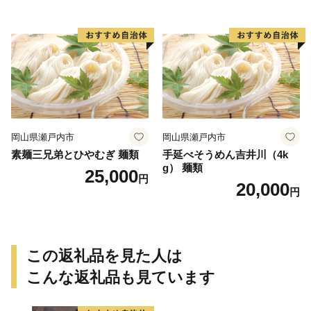
岡山県瀬戸内市
岡山県瀬戸内市
素麺三兄弟とひやむぎ 麺類
手延べそうめん吉井川（4k
g） 麺類
25,000
円
20,000
円
この返礼品を見た人は
こんな返礼品も見ています