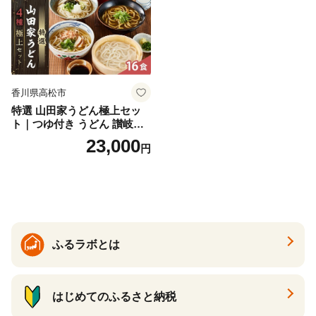
香川県高松市
特選 山田家うどん極上セッ
ト｜つゆ付き うどん 讃岐う
どん さぬきうどん 生麵 うど
23,000
円
んセット カレーうどん 生う
どん 食べ比べ 麺 麺類 ギフト
香川 香川県 高松
ふるラボとは
はじめてのふるさと納税