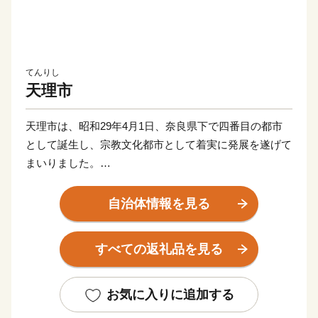
てんりし
天理市
天理市は、昭和29年4月1日、奈良県下で四番目の都市
として誕生し、宗教文化都市として着実に発展を遂げて
まいりました。
私たちのまち“天理市”は、緑あふれる“大和青垣”に抱か
自治体情報を見る
れ、卑弥呼の里を思わせる黒塚古墳から出土した多数の
三角縁神獣鏡等、数多くの文化財をはじめ、日本最古の
すべての返礼品を見る
道といわれる“山の辺の道”が現存するなど、歴史と自然
が一体となって息づいている“まち”です。
お気に入りに追加する
●お問い合わせ先