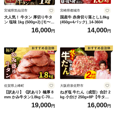
宮城県気仙沼市
宮崎県都城市
大人気！ 牛タン 厚切り牛タ
国産牛 赤身切り落とし1.8kg
ン 塩味 1kg (500g×2) [モ〜ラ
(450g×4パック)_14-3604
ンド 宮城県 気仙沼市 205646
16,000
14,000
円
円
60] 肉 牛肉 精肉 牛たん 牛タ
ン塩 牛たん塩 冷凍 焼肉 BB
Q アウトドア バーベキュー
厚切り タン
佐賀県上峰町
大阪府泉佐野市
【訳あり】《訳あり》極厚 8
ねぎ塩 牛たん（成型）合計 2
mm かみ牛タン1.8kg C-709-
kg 小分け 250g×8P【牛タン
AS
牛肉 焼肉用 薄切り 訳あり サ
19,000
16,000
円
円
イズ不揃い】