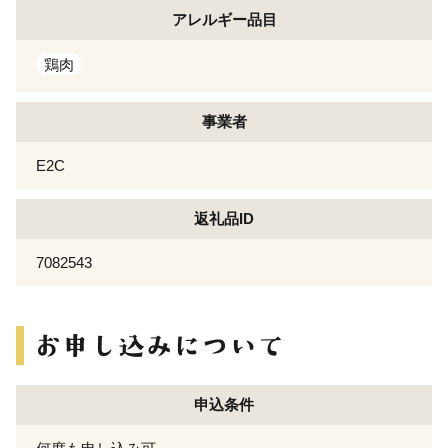
アレルギー
品目
鶏肉
事業者
E2C
返礼品ID
7082543
申込条件