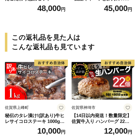
ルキャベツ（6P入り）
48,000
45,000
円
円
この返礼品を見た人は
こんな返礼品も見ています
佐賀県上峰町
佐賀県神埼市
秘伝のタレ漬け!(訳あり)牛ヒ
【14日以内発送！数量限定】
レサイコロステーキ 1000g
佐賀牛入り ハンバーグ 22個
【B-1098-AS】
2.6kg(120g×22個)【佐賀牛
10,000
12,000
円
円
黒毛和牛 ブランド牛 九州 ハ