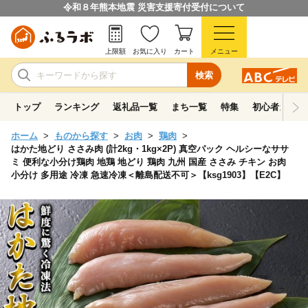
令和８年熊本地震 災害支援寄付受付について
上限額
お気に入り
カート
メニュー
検索
トップ
ランキング
返礼品一覧
まち一覧
特集
初心者ガイド
ホーム
ものから探す
お肉
鶏肉
はかた地どり ささみ肉 (計2kg・1kg×2P) 真空パック ヘルシーなササ
ミ 便利な小分け鶏肉 地鶏 地どり 鶏肉 九州 国産 ささみ チキン お肉
小分け 多用途 冷凍 急速冷凍＜離島配送不可＞【ksg1903】【E2C】