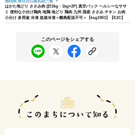
福岡県 春日市の返礼品一覧
はかた地どり ささみ肉 (計2kg・1kg×2P) 真空パック ヘルシーなササ
ミ 便利な小分け鶏肉 地鶏 地どり 鶏肉 九州 国産 ささみ チキン お肉
小分け 多用途 冷凍 急速冷凍＜離島配送不可＞【ksg1903】【E2C】
このページをシェアする