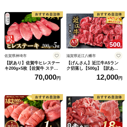
ンバーグ 牛肉 豚肉 国産 お弁
当 おかず 惣菜 おすすめ 人
気】(H083106)
佐賀県神埼市
滋賀県近江八幡市
【訳あり】佐賀牛ヒレステー
【げんさん】近江牛A5ラン
キ200g×5枚【佐賀牛 ステー
ク切落し【500g】【訳あり】
キ ブランド肉 ヒレ肉 フィレ
【DG12W】
70,000
12,000
円
円
肉 ジューシー ヘルシー】(H0
65175)