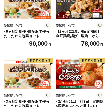
愛知県小牧市
愛知県小牧市
<6ヶ月定期便>国産豚で作っ
【2ヶ月に1度、6回定期便】
たこだわり惣菜セット
金匠鶏唐揚げ 塩麹 からあ
げ
96,000
78,000
円
円
愛知県小牧市
愛知県小牧市
<3ヵ月定期便>国産豚で作っ
<2か月に1回 計3回 定期便
たこだわり惣菜セット
>国産キャベツと豚肉のロー