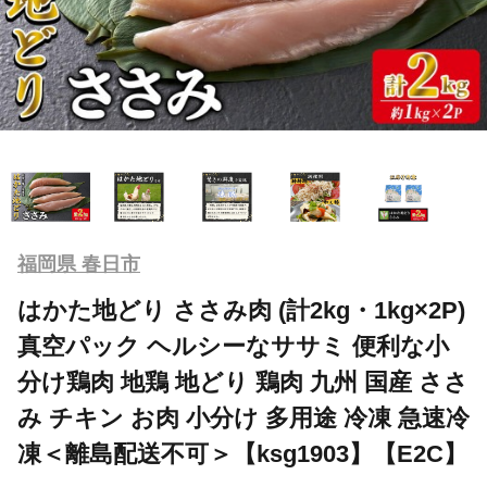
福岡県 春日市
はかた地どり ささみ肉 (計2kg・1kg×2P)
真空パック ヘルシーなササミ 便利な小
分け鶏肉 地鶏 地どり 鶏肉 九州 国産 ささ
み チキン お肉 小分け 多用途 冷凍 急速冷
凍＜離島配送不可＞【ksg1903】【E2C】