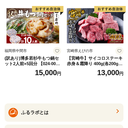
福岡県中間市
宮崎県えびの市
(訳あり)博多若杉牛もつ鍋セ
【宮崎牛】サイコロステーキ
ット2人前×5回分 【024-002
赤身＆霜降り 400g(各200g×
7】
１P 計2P) 真空パック 冷凍
15,000
13,000
円
円
ふるラボとは