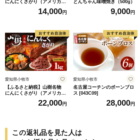
にんにくさがり（アメリカ産
とんちゃん味噌焼き（500g）
サガリ）500g
14,000
9,000
円
円
愛知県小牧市
愛知県小牧市
【ふるさと納税】山樹名物
名古屋コーチンのボーンブロ
にんにくさがり（アメリカ産
ス [043C09]
サガリ）1kg
22,000
28,000
円
円
この返礼品を見た人は