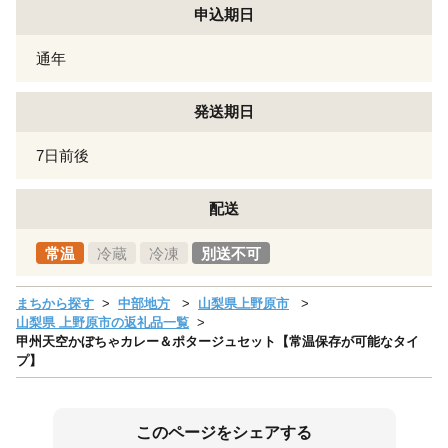
申込期日
通年
発送期日
7日前後
配送
常温
冷蔵
冷凍
別送不可
まちから探す
中部地方
山梨県上野原市
山梨県 上野原市の返礼品一覧
甲州天空かぼちゃカレー＆ポタージュセット【常温保存が可能なタイ
プ】
このページをシェアする