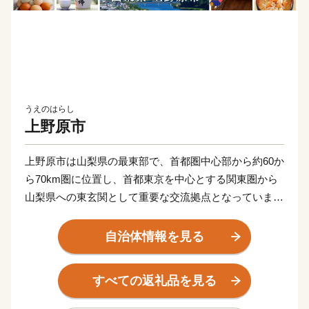
うえのはらし
上野原市
上野原市は山梨県の最東部で、首都圏中心部から約60か
ら70km圏に位置し、首都東京を中心とする関東圏から
山梨県への東玄関として重要な交流拠点となっていま
す。
また、地域内を流れる桂川、秋山川、鶴川、仲間川及
自治体情報を見る
びそれらの支流によって形成された河岸段丘が住民生活
の基盤をなしており、山岳・段丘・河川がつくりだす自
すべての返礼品を見る
然環境は、日照時間が長い等様々な自然の特性に恵まれ
ています。なお、桂川・秋山川はともに相模川水系であ