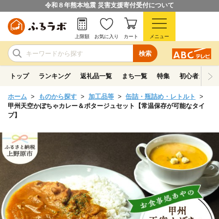
令和８年熊本地震 災害支援寄付受付について
上限額
お気に入り
カート
メニュー
検索
トップ
ランキング
返礼品一覧
まち一覧
特集
初心者ガイド
ホーム
ものから探す
加工品等
缶詰・瓶詰め・レトルト
甲州天空かぼちゃカレー＆ポタージュセット【常温保存が可能なタイ
プ】