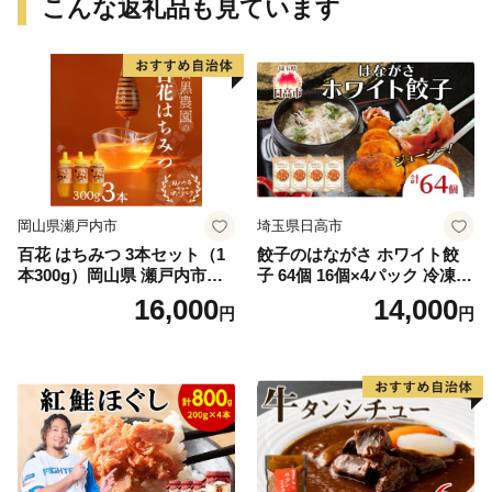
こんな返礼品も見ています
岡山県瀬戸内市
埼玉県日高市
百花 はちみつ 3本セット（1
餃子のはながさ ホワイト餃
本300g）岡山県 瀬戸内市産
子 64個 16個×4パック 冷凍
石黒農園 ヨーグルト パン 砂
中華 点心 B級グルメ ご当地
16,000
14,000
円
円
糖の代わり 香り高い いい香
野菜 おつまみ おかず 簡単調
り 季節の花の蜜 トンガリ容
理 時短 リピート 保存 豚肉
器入り
特製 ポーク 大きめ ジューシ
ー ギフト お取り寄せ 日高市