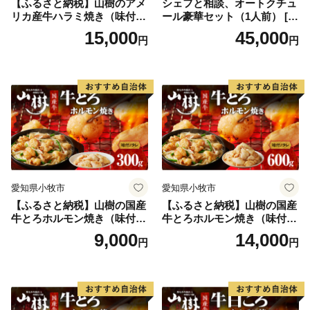
【ふるさと納税】山樹のアメ
シェフと相談、オートクチュ
リカ産牛ハラミ焼き（味付）
ール豪華セット（1人前） [04
500g
3C10]
15,000
45,000
円
円
愛知県小牧市
愛知県小牧市
【ふるさと納税】山樹の国産
【ふるさと納税】山樹の国産
牛とろホルモン焼き（味付/
牛とろホルモン焼き（味付/
タレ） 300g
タレ） 600g ホルモン 肉
9,000
14,000
円
円
牛肉 山樹 国産牛 とろホルモ
ン焼き 300g×2パック 計600g
味付 タレ プリプリ 小腸 味噌
タレ にんにく バーベキュー
BBQ 炒め物 ホルモン丼 野菜