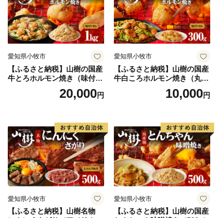
炒め 焼きうどん 下処理済み
愛知県 小牧市 冷凍 送料無料
愛知県小牧市
愛知県小牧市
【ふるさと納税】山樹の国産
【ふるさと納税】山樹の国産
牛とろホルモン焼き（味付
牛白ころホルモン焼き（丸
き/タレ）1kg
腸）味付 300g 肉 牛肉 山
20,000
10,000
円
円
樹 国産牛 白ころホルモン焼
き 300g 丸腸 味付 プリプリ
小腸 味噌タレ にんにく バー
ベキュー 炒め物 ホルモン丼
野菜炒め 焼きうどん 下処理
済み 愛知県 小牧市 送料無料
愛知県小牧市
愛知県小牧市
【ふるさと納税】山樹名物
【ふるさと納税】山樹の国産