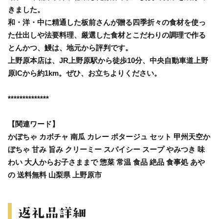
きました。
和・洋・中に精通した板前さんが贈る四季折々の食材を使っ
た仕出しや法要料理、厳選した食材とこだわりの調理で作る
とんかつ、鰻は、地元から評判です。
上野原本店は、JR上野原駅から徒歩10分、中央自動車道上野
原ICから約1km。ぜひ、お立ちよりください。
**************
【関連ワード】
かぼちゃ カボチャ 南瓜 カレー ポタージュ セット 甲州天空か
ぼちゃ 甘み 旨み クリーミー スパイシー スープ やみつき 味
わい 大人からお子さままで 惣菜 常温 食品 絶品 食事処 あや
の 送料無料 山梨県 上野原市