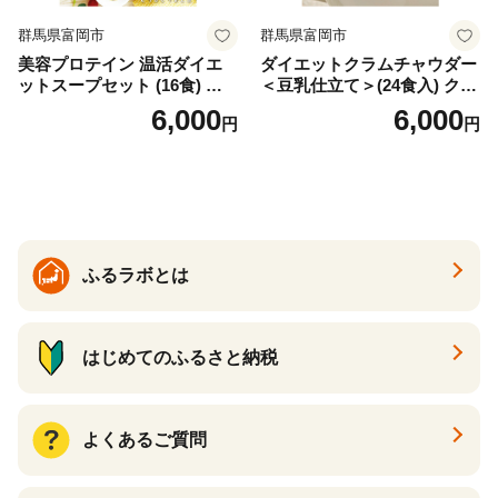
群馬県富岡市
群馬県富岡市
美容プロテイン 温活ダイエ
ダイエットクラムチャウダー
ットスープセット (16食) 小
＜豆乳仕立て＞(24食入) クラ
分け スープ 食べ比べ セット
ムチャウダー 豆乳 ダイエッ
6,000
6,000
円
円
詰合せ クラムチャウダー チ
ト スープ プロテイン たんぱ
ゲ コーン ポタージュ トマト
く質 食物繊維 食品 F20E-799
温活 ダイエット 美容 プロテ
イン 食品 F20E-809
ふるラボとは
はじめてのふるさと納税
よくあるご質問