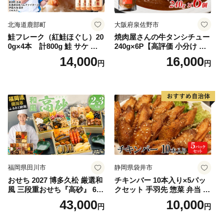
北海道鹿部町
大阪府泉佐野市
鮭フレーク（紅鮭ほぐし）20
焼肉屋さんの牛タンシチュー
0g×4本 計800g 鮭 サケ 鮭
240g×6P【高評価 小分け 惣
ほぐし サケフレーク シャケ
菜 牛たん 一人暮らし 冷凍】
14,000
16,000
円
円
フレーク 鮭フレーク
福岡県田川市
静岡県袋井市
おせち 2027 博多久松 厳選和
チキンバー 10本入り×5パッ
風 三段重おせち『高砂』 6.5
クセット 手羽先 惣菜 弁当 お
寸 3段重 2～3人前 おせち料
かず お酒 おつまみ ギフト キ
43,000
10,000
円
円
理 重箱 お正月 冷凍おせち 縁
ャンプ アウトドア キャンプ
起物 祝箸付 福岡 お節 オセチ
飯 保存食 非常食 鶏肉 肉 お