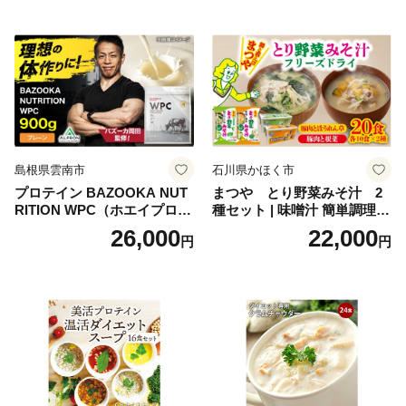
oseti osechi お祝い 迎春おせ
肉 鶏 人気 厳選 静岡県袋井市
ち 本格おせち おせち予約 年
末 年始 お取り寄せ 新春 贅沢
おせち こだわりおせち 惣菜
老舗おせち ふるさと納税お
せち 御節 お節料理 正月 調理
不要 おせち料理2027
島根県雲南市
石川県かほく市
プロテイン BAZOOKA NUT
まつや とり野菜みそ汁 2
RITION WPC（ホエイプロテ
種セット | 味噌汁 簡単調理
イン）＜プレーン＞ 900g｜
お味噌 おみそ みそ とり野菜
26,000
22,000
円
円
バズーカ岡田監修・植物由来
時短料理 時短ごはん ご当地
の甘味料使用・国内製造 島
フリーズドライ
根県雲南市/株式会社アルプ
ロン [AIEN005]