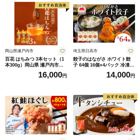
岡山県瀬戸内市
埼玉県日高市
百花 はちみつ 3本セット（1
餃子のはながさ ホワイト餃
本300g）岡山県 瀬戸内市産
子 64個 16個×4パック 冷凍
石黒農園 ヨーグルト パン 砂
中華 点心 B級グルメ ご当地
16,000
14,000
円
円
糖の代わり 香り高い いい香
野菜 おつまみ おかず 簡単調
り 季節の花の蜜 トンガリ容
理 時短 リピート 保存 豚肉
器入り
特製 ポーク 大きめ ジューシ
ー ギフト お取り寄せ 日高市