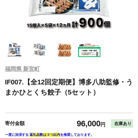
福岡県 新宮町
IF007.【全12回定期便】博多八助監修・う
まかひとくち餃子（5セット）
96,000
寄付金額
在庫あり
円
一度に決済する
返礼品数は３つ以内
を推奨しております。