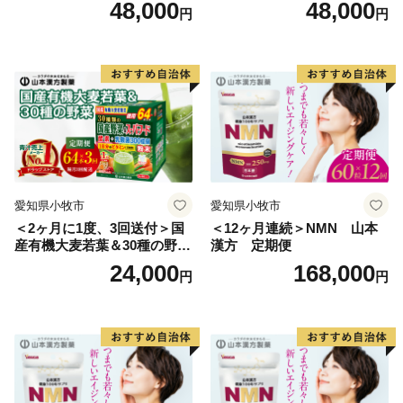
48,000
48,000
円
円
ター 宛
▼返礼品の内容・配送・お届け先の変更に関して
一般社団法人新宮町おもてなし協会 ふるさと納税担
当
TEL：092-985-6532
メール：furusato@shingu-navi.jp
受付：9時00分～16時30分（土日祝日を除く）
愛知県小牧市
愛知県小牧市
＜2ヶ月に1度、3回送付＞国
＜12ヶ月連続＞NMN 山本
産有機大麦若葉＆30種の野
漢方 定期便
菜 山本漢方 定期便
24,000
168,000
円
円