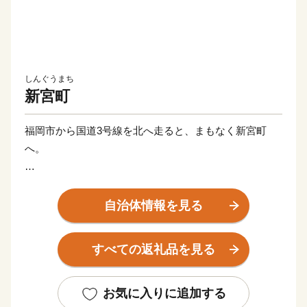
しんぐうまち
新宮町
福岡市から国道3号線を北へ走ると、まもなく新宮町
へ。
▼東部に位置する立花山は、国特別天然記念物であるク
スノキ原生林が生い茂り、立花山城ゆかりの立花宗茂の
自治体情報を見る
人気もあって、注目を集めています。
▼西部地域にはゆるやかなカーブを描く白砂青松の新宮
すべての返礼品を見る
海岸。整備された松林の小道はパワースポットとしても
有名です。
▼船に揺られ17分、ハートの形をした相島（あいのし
お気に入りに追加する