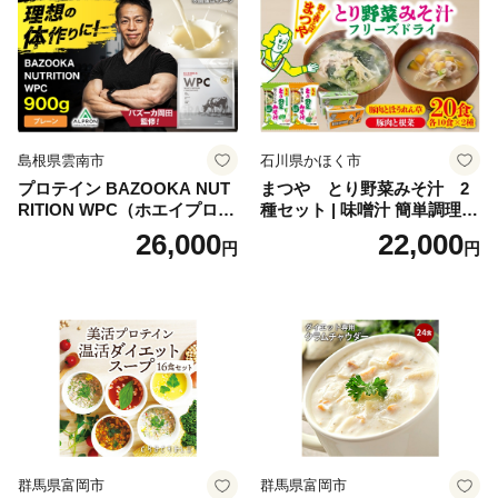
末 年始 お取り寄せ 新春 贅沢
おせち こだわりおせち 惣菜
老舗おせち ふるさと納税お
せち 御節 お節料理 正月 調理
不要 おせち料理2027
島根県雲南市
石川県かほく市
プロテイン BAZOOKA NUT
まつや とり野菜みそ汁 2
RITION WPC（ホエイプロテ
種セット | 味噌汁 簡単調理
イン）＜プレーン＞ 900g｜
お味噌 おみそ みそ とり野菜
26,000
22,000
円
円
バズーカ岡田監修・植物由来
時短料理 時短ごはん ご当地
の甘味料使用・国内製造 島
フリーズドライ
根県雲南市/株式会社アルプ
ロン [AIEN005]
群馬県富岡市
群馬県富岡市