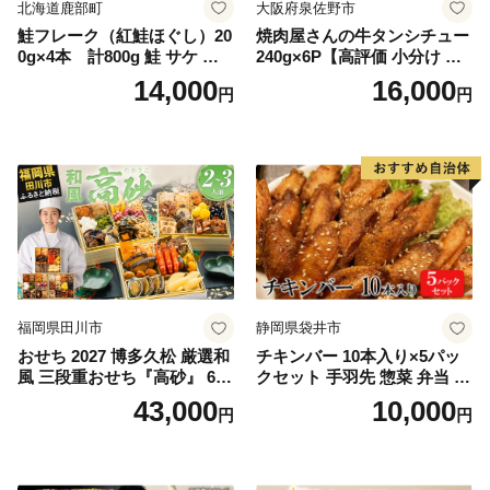
北海道鹿部町
大阪府泉佐野市
鮭フレーク（紅鮭ほぐし）20
焼肉屋さんの牛タンシチュー
0g×4本 計800g 鮭 サケ 鮭
240g×6P【高評価 小分け 惣
ほぐし サケフレーク シャケ
菜 牛たん 一人暮らし 冷凍】
14,000
16,000
円
円
フレーク 鮭フレーク
福岡県田川市
静岡県袋井市
おせち 2027 博多久松 厳選和
チキンバー 10本入り×5パッ
風 三段重おせち『高砂』 6.5
クセット 手羽先 惣菜 弁当 お
寸 3段重 2～3人前 おせち料
かず お酒 おつまみ ギフト キ
43,000
10,000
円
円
理 重箱 お正月 冷凍おせち 縁
ャンプ アウトドア キャンプ
起物 祝箸付 福岡 お節 オセチ
飯 保存食 非常食 鶏肉 肉 お
oseti osechi お祝い 迎春おせ
肉 鶏 人気 厳選 静岡県袋井市
ち 本格おせち おせち予約 年