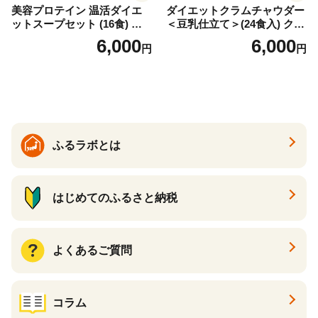
美容プロテイン 温活ダイエ
ダイエットクラムチャウダー
ットスープセット (16食) 小
＜豆乳仕立て＞(24食入) クラ
分け スープ 食べ比べ セット
ムチャウダー 豆乳 ダイエッ
6,000
6,000
円
円
詰合せ クラムチャウダー チ
ト スープ プロテイン たんぱ
ゲ コーン ポタージュ トマト
く質 食物繊維 食品 F20E-799
温活 ダイエット 美容 プロテ
イン 食品 F20E-809
ふるラボとは
はじめてのふるさと納税
よくあるご質問
コラム