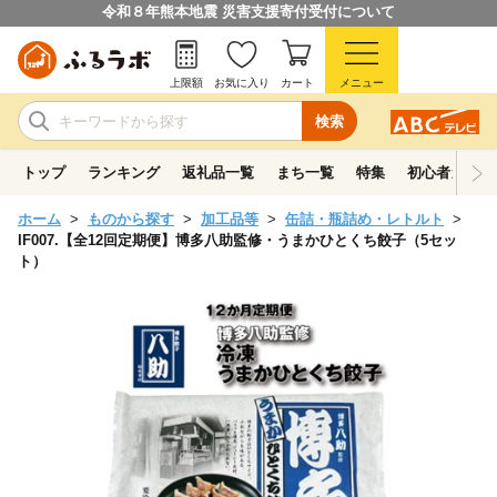
令和８年熊本地震 災害支援寄付受付について
上限額
お気に入り
カート
メニュー
検索
トップ
ランキング
返礼品一覧
まち一覧
特集
初心者ガイド
ホーム
ものから探す
加工品等
缶詰・瓶詰め・レトルト
IF007.【全12回定期便】博多八助監修・うまかひとくち餃子（5セッ
ト）