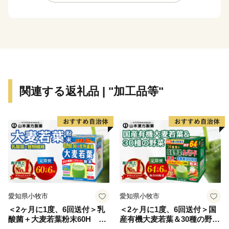
ま）。米ＣＮＮで世界６大ネコ島として取り上げられ、
国内外から多くの猫ファンが訪れます。
優れた自然と作り手の愛情と技が育む新宮町の“美味し
い”を揃えました。新宮町でしか味わえない自慢の特産
品をぜひお楽しみください。
関連する返礼品 | "加工品等"
【問い合わせ先】
▼ふるさと納税の申込み・ワンストップ特例申請に関し
て
新宮町役場総務課 ふるさと納税担当
TEL：092-410-0199
メール：furusato@town.shingu.fukuoka.jp
▼ワンストップ特例申請書の送付先
愛知県小牧市
愛知県小牧市
〒847-0022
＜2ヶ月に1度、6回送付＞乳
＜2ヶ月に1度、6回送付＞国
佐賀県唐津市鏡字北牟田4337番地1
酸菌＋大麦若葉粉末60H 山
産有機大麦若葉＆30種の野
福岡県新宮町ふるさと納税 ワンストップ受付セン
本漢方 定期便
菜 山本漢方 定期便