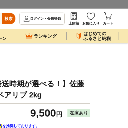
検索
ログイン・会員登録
上限額
お気に入り
カート
はじめての
ランキング
ーン
ふるさと納税
発送時期が選べる！】佐藤
アリブ 2kg
9,500
在庫あり
円
内
を推奨しております。