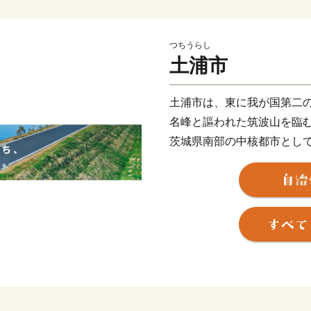
つちうらし
土浦市
土浦市は、東に我が国第二
名峰と謳われた筑波山を臨
茨城県南部の中核都市とし
現在は、日本三大花火の一
を競う「土浦全国花火競技
ました「かすみがうらマラ
ご当地カレーを集めた「カ
ントが多数開催され、多く