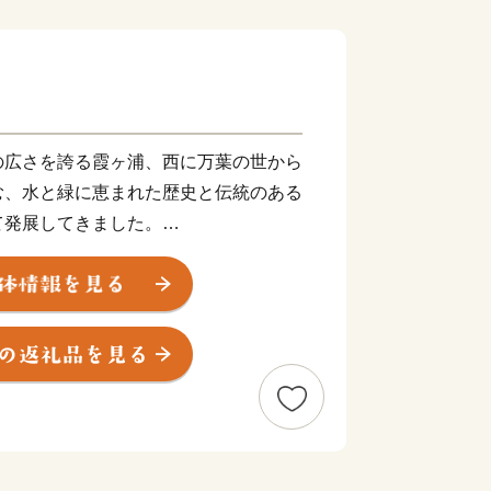
の広さを誇る霞ヶ浦、西に万葉の世から
む、水と緑に恵まれた歴史と伝統のある
て発展してきました。
つでもあり、花火師が日本一をかけて腕
大会」や国内屈指の市民マラソンとなり
ソン兼国際盲人マラソン」、全国各地の
レーフェスティバル」など特色あるイベ
の人で賑わいます。