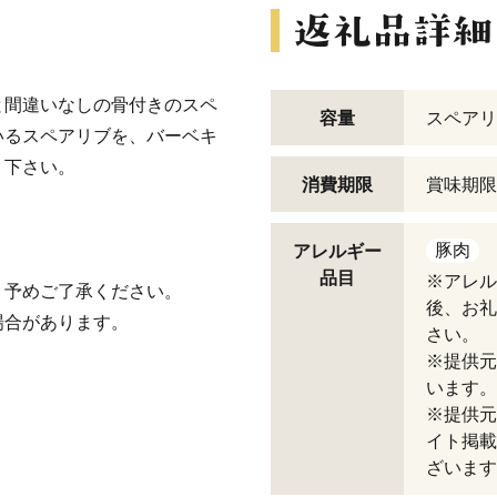
と間違いなしの骨付きのスペ
容量
スペアリブ
いるスペアリブを、バーベキ
り下さい。
消費期限
賞味期限
豚肉
アレルギー
品目
※アレル
。予めご了承ください。
後、お礼
場合があります。
さい。
※提供元
います。
※提供元
イト掲載
ざいます