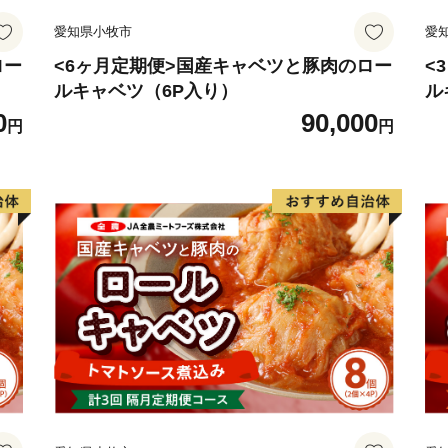
愛知県小牧市
愛
ロー
<6ヶ月定期便>国産キャベツと豚肉のロー
<
ルキャベツ（6P入り）
ル
0
90,000
円
円