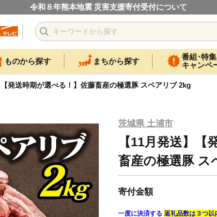
令和８年熊本地震 災害支援寄付受付について
番組･特集
ものから探す
まちから探す
キャンペ
】【発送時期が選べる！】佐藤畜産の極選豚 スペアリブ 2kg
茨城県 土浦市
【11月発送】【
畜産の極選豚 スペ
寄付金額
一度に決済する
返礼品数は３つ以