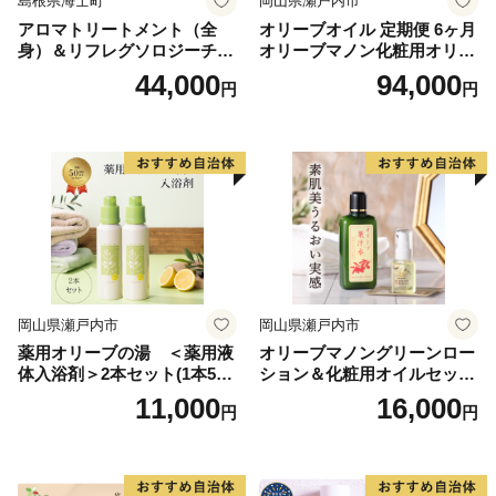
島根県海士町
岡山県瀬戸内市
アロマトリートメント（全
オリーブオイル 定期便 6ヶ月
身）＆リフレグソロジーチケ
オリーブマノン化粧用オリー
ット
ブオイル 200ml オリーブ オ
44,000
94,000
円
円
イル 美容 スキンケア 化粧用
油 オリーブ油 お楽しみ
岡山県瀬戸内市
岡山県瀬戸内市
薬用オリーブの湯 ＜薬用液
オリーブマノングリーンロー
体入浴剤＞2本セット(1本500
ション＆化粧用オイルセット
ml） 美容
美容グッズ スキンケア 化粧
11,000
16,000
円
円
水