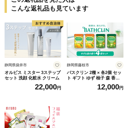
こんな返礼品も見ています
静岡県袋井市
静岡県藤枝市
オルビス ミスター 3ステップ
バスクリン 2種 × 各2個 セッ
セット 洗顔 化粧水 クリーム
ト ギフト ゆず 柚子 森 香り
日用品 お風呂 バス用品 温活
22,000
12,000
円
円
アロマ 香り まとめ買い静岡
県 藤枝市 医薬部外品