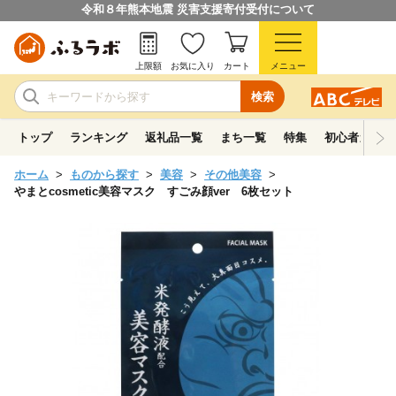
令和８年熊本地震 災害支援寄付受付について
上限額
お気に入り
カート
メニュー
検索
トップ
ランキング
返礼品一覧
まち一覧
特集
初心者ガイド
ホーム
ものから探す
美容
その他美容
やまとcosmetic美容マスク すごみ顔ver 6枚セット