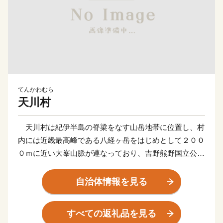
てんかわむら
天川村
天川村は紀伊半島の脊梁をなす山岳地帯に位置し、村
内には近畿最高峰である八経ヶ岳をはじめとして２００
０ｍに近い大峯山脈が連なっており、吉野熊野国立公園
にも指定される豊かな原生の森林と、それよりいずる深
く、そして清らかな流れの数々の滝や渓谷により、神秘
自治体情報を見る
性を秘めた自然環境を保っています。
修験道の創生以来この大峯の地は、修験者達の祈りの
すべての返礼品を見る
地であることから、平成16年に修行の道である「大峯奥