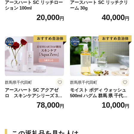
アースハート SC リッチロー
アースハート SC リッチクリ
ション 100ml
ーム 30g
20,000
40,000
円
円
群馬県千代田町
群馬県千代田町
アースハート SC アクアゼ
モイスト ボディ ウォッシュ
ロ スキンケアシリーズ 3点
500ml ハグム 群馬 県 千代田
セット
町 〈アペックス〉
78,000
10,000
円
円
この返礼品を見た人は