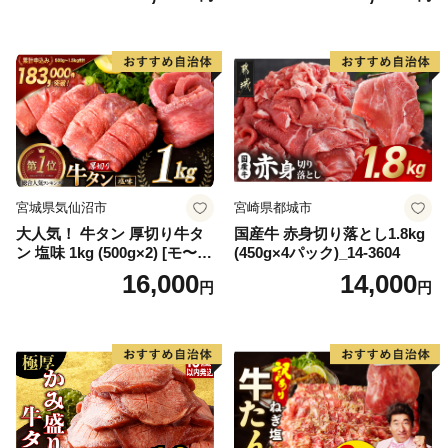
65175)
宮城県気仙沼市
宮崎県都城市
大人気！ 牛タン 厚切り牛タ
国産牛 赤身切り落とし1.8kg
ン 塩味 1kg (500g×2) [モ〜ラ
(450g×4パック)_14-3604
ンド 宮城県 気仙沼市 205646
16,000
14,000
円
円
60] 肉 牛肉 精肉 牛たん 牛タ
ン塩 牛たん塩 冷凍 焼肉 BB
Q アウトドア バーベキュー
厚切り タン