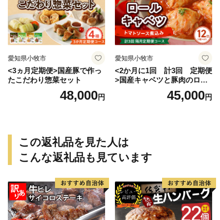
愛知県小牧市
愛知県小牧市
<3ヵ月定期便>国産豚で作っ
<2か月に1回 計3回 定期便
たこだわり惣菜セット
>国産キャベツと豚肉のロー
ルキャベツ（6P入り）
48,000
45,000
円
円
この返礼品を見た人は
こんな返礼品も見ています