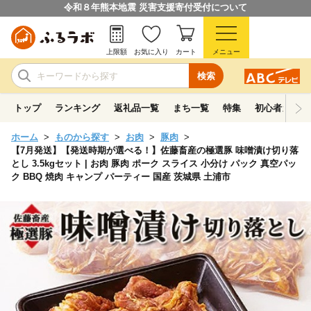
令和８年熊本地震 災害支援寄付受付について
上限額
お気に入り
カート
メニュー
検索
トップ
ランキング
返礼品一覧
まち一覧
特集
初心者ガイド
ホーム
ものから探す
お肉
豚肉
【7月発送】【発送時期が選べる！】佐藤畜産の極選豚 味噌漬け切り落
とし 3.5kgセット | お肉 豚肉 ポーク スライス 小分け パック 真空パッ
ク BBQ 焼肉 キャンプ パーティー 国産 茨城県 土浦市