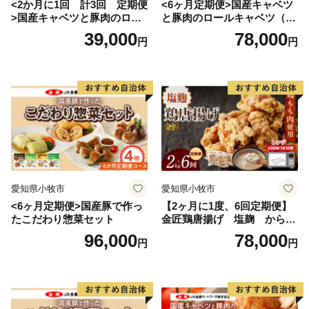
<2か月に1回 計3回 定期便
<6ヶ月定期便>国産キャベツ
>国産キャベツと豚肉のロー
と豚肉のロールキャベツ（4P
ルキャベツ（4P入り）
入り）
39,000
78,000
円
円
愛知県小牧市
愛知県小牧市
<6ヶ月定期便>国産豚で作っ
【2ヶ月に1度、6回定期便】
たこだわり惣菜セット
金匠鶏唐揚げ 塩麹 からあ
げ
96,000
78,000
円
円