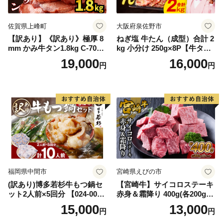
佐賀県上峰町
大阪府泉佐野市
【訳あり】《訳あり》極厚 8
ねぎ塩 牛たん（成型）合計 2
mm かみ牛タン1.8kg C-709-
kg 小分け 250g×8P【牛タン
AS
牛肉 焼肉用 薄切り 訳あり サ
19,000
16,000
円
円
イズ不揃い】
福岡県中間市
宮崎県えびの市
(訳あり)博多若杉牛もつ鍋セ
【宮崎牛】サイコロステーキ
ット2人前×5回分 【024-002
赤身＆霜降り 400g(各200g×
7】
１P 計2P) 真空パック 冷凍
15,000
13,000
円
円