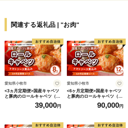
関連する返礼品 | "お肉"
愛知県小牧市
愛知県小牧市
<3ヵ月定期便>国産キャベツ
<6ヶ月定期便>国産キャベツ
と豚肉のロールキャベツ（4P
と豚肉のロールキャベツ（6P
入り）
入り）
39,000
90,000
円
円