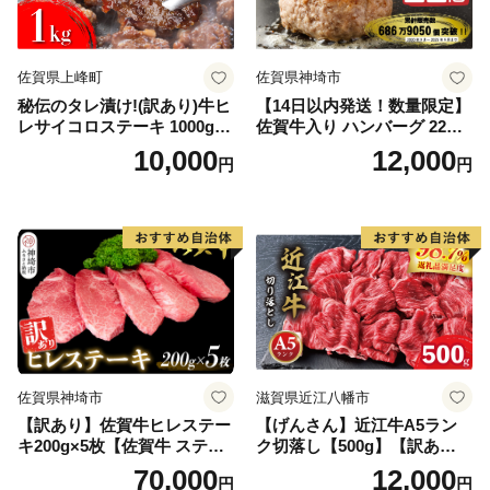
佐賀県上峰町
佐賀県神埼市
秘伝のタレ漬け!(訳あり)牛ヒ
【14日以内発送！数量限定】
レサイコロステーキ 1000g
佐賀牛入り ハンバーグ 22個
【B-1098-AS】
2.6kg(120g×22個)【佐賀牛
10,000
12,000
円
円
黒毛和牛 ブランド牛 九州 ハ
ンバーグ 牛肉 豚肉 国産 お弁
当 おかず 惣菜 おすすめ 人
気】(H083106)
佐賀県神埼市
滋賀県近江八幡市
【訳あり】佐賀牛ヒレステー
【げんさん】近江牛A5ラン
キ200g×5枚【佐賀牛 ステー
ク切落し【500g】【訳あり】
キ ブランド肉 ヒレ肉 フィレ
【DG12W】
70,000
12,000
円
円
肉 ジューシー ヘルシー】(H0