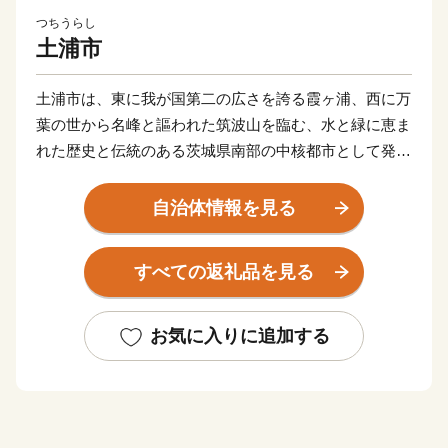
つちうらし
土浦市
土浦市は、東に我が国第二の広さを誇る霞ヶ浦、西に万
葉の世から名峰と謳われた筑波山を臨む、水と緑に恵ま
れた歴史と伝統のある茨城県南部の中核都市として発展
してきました。
自治体情報を見る
現在は、日本三大花火の一つでもあり、花火師が日本一
をかけて腕を競う「土浦全国花火競技大会」や国内屈指
すべての返礼品を見る
の市民マラソンとなりました「かすみがうらマラソン兼
国際盲人マラソン」、全国各地のご当地カレーを集めた
「カレーフェスティバル」など特色あるイベントが多数
お気に入りに追加する
開催され、多くの人で賑わいます。