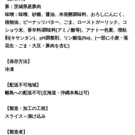
豚：茨城県産豚肉
味噌：味噌、砂糖、醤油、米発酵調味料、おろしにんにく、
植物油、ピーナッツバター、ごま、ローストガーリック、コ
ショウ末、香辛料/調味料(アミノ酸等)、アナトー色素、増粘
剤(キサンタン)、pH調整剤、リン酸塩(Na)、(一部に小麦・落
花生・ごま・大豆・豚肉を含む)
【保存方法】
冷凍
【配送不可地域】
離島への配送不可(北海道・沖縄本島は可)
【製造・加工の工程】
スライス～漬け込み
【製造者】