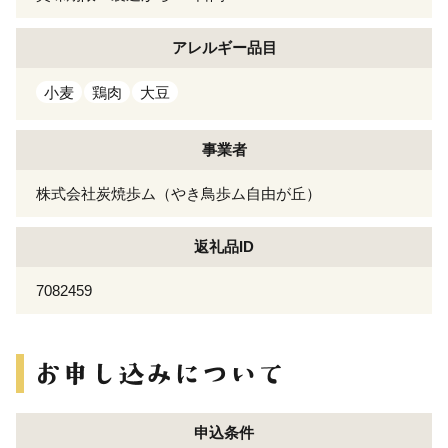
アレルギー
品目
小麦
鶏肉
大豆
事業者
株式会社炭焼歩ム（やき鳥歩ム自由が丘）
返礼品ID
7082459
申込条件