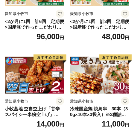
愛知県小牧市
愛知県小牧市
<2か月に1回 計6回 定期便
<2か月に1回 計3回 定期便
>国産豚で作ったこだわり惣
>国産豚で作ったこだわり惣
菜セット
菜セット
96,000
48,000
円
円
愛知県小牧市
愛知県小牧市
小牧基地 空自空上げ「甘辛
冷凍国産鶏 焼鳥串 30本（3
スパイシー米粉空上げ」
0g×10本×3袋入）※3種詰め
（計2kg 500g×4袋）手羽先
合わせ 焼き鳥 おつまみ バー
14,000
11,000
円
円
風
ベキュー 小分け 国産 鶏肉 焼
鳥 やきとり 串 惣菜 おかず