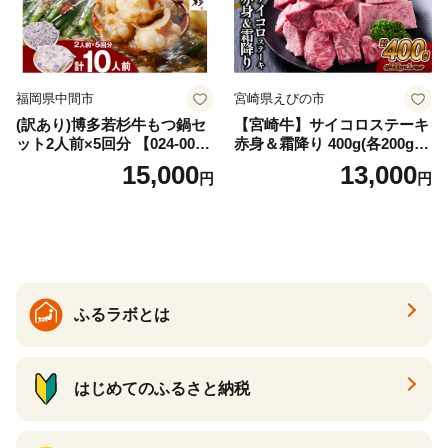
福岡県中間市
宮崎県えびの市
(訳あり)博多若杉牛もつ鍋セ
【宮崎牛】サイコロステーキ
ット2人前×5回分 【024-002
赤身＆霜降り 400g(各200g×
7】
１P 計2P) 真空パック 冷凍
15,000
13,000
円
円
ふるラボとは
はじめてのふるさと納税