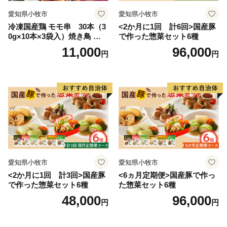
愛知県小牧市
愛知県小牧市
冷凍国産鶏 モモ串 30本（3
<2か月に1回 計6回>国産豚
0g×10本×3袋入）焼き鳥 おつ
で作った惣菜セット6種
まみ バーベキュー 小分け 国
11,000
96,000
円
円
産 鶏肉 焼鳥 やきとり 串 惣
菜 おかず 晩酌 冷凍 パーティ
ー 便利 食材 具材 お家居酒屋
愛知県小牧市
愛知県小牧市
<2か月に1回 計3回>国産豚
<6ヵ月定期便>国産豚で作っ
で作った惣菜セット6種
た惣菜セット6種
48,000
96,000
円
円