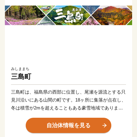
みしままち
三島町
三島町は、福島県の西部に位置し、尾瀬を源流とする只
見川沿いにある山間の町です。18ヶ所に集落が点在し、
冬は積雪が2mを超えることもある豪雪地域でありま
す。
自治体情報を見る
古くから「会津桐」の産地として知られ、町内随所に