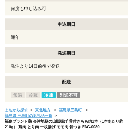
何度も申し込み可
申込期日
通年
発送期日
発注より14日前後で発送
配送
常温
冷蔵
冷凍
別送不可
まちから探す
東北地方
福島県三島町
福島県 三島町の返礼品一覧
福島ブランド鶏 会津地鶏の山賊揚げ 骨付きもも肉1本（1本あたり約
210g） 鶏肉 とり肉 一枚揚げ モモ肉 骨つき FAG-0080