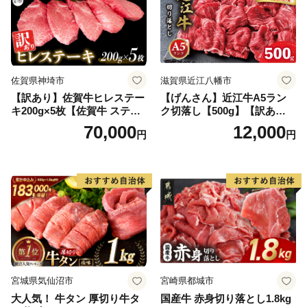
佐賀県神埼市
滋賀県近江八幡市
【訳あり】佐賀牛ヒレステー
【げんさん】近江牛A5ラン
キ200g×5枚【佐賀牛 ステー
ク切落し【500g】【訳あり】
キ ブランド肉 ヒレ肉 フィレ
【DG12W】
70,000
12,000
円
円
肉 ジューシー ヘルシー】(H0
65175)
宮城県気仙沼市
宮崎県都城市
大人気！ 牛タン 厚切り牛タ
国産牛 赤身切り落とし1.8kg