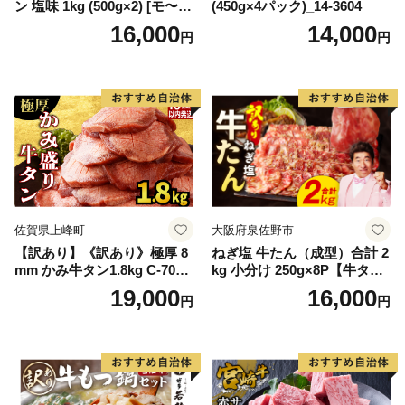
ン 塩味 1kg (500g×2) [モ〜ラ
(450g×4パック)_14-3604
ンド 宮城県 気仙沼市 205646
16,000
14,000
円
円
60] 肉 牛肉 精肉 牛たん 牛タ
ン塩 牛たん塩 冷凍 焼肉 BB
Q アウトドア バーベキュー
厚切り タン
佐賀県上峰町
大阪府泉佐野市
【訳あり】《訳あり》極厚 8
ねぎ塩 牛たん（成型）合計 2
mm かみ牛タン1.8kg C-709-
kg 小分け 250g×8P【牛タン
AS
牛肉 焼肉用 薄切り 訳あり サ
19,000
16,000
円
円
イズ不揃い】