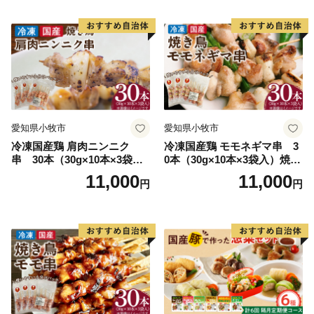
晩酌 冷凍 パーティー 便利 食
材 具材 お家居酒屋 詰め合わ
せ
愛知県小牧市
愛知県小牧市
冷凍国産鶏 肩肉ニンニク
冷凍国産鶏 モモネギマ串 3
串 30本（30g×10本×3袋
0本（30g×10本×3袋入）焼き
入）焼き鳥 おつまみ バーベ
鳥 おつまみ バーベキュー 小
11,000
11,000
円
円
キュー 小分け 国産 鶏肉 焼鳥
分け 国産 鶏肉 焼鳥 やきとり
やきとり 串 惣菜 おかず 晩酌
串 惣菜 おかず 晩酌 冷凍 パ
冷凍 パーティー 便利 食材 具
ーティー 便利 食材 具材 お家
材 お家居酒屋 にんにく
居酒屋 ねぎま ネギマ