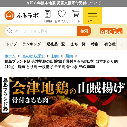
令和８年熊本地震 災害支援寄付受付について
上限額
お気に入り
カート
メニュー
検索
トップ
ランキング
返礼品一覧
まち一覧
特集
初心者ガイド
ホーム
ものから探す
お肉
鶏肉
福島ブランド鶏 会津地鶏の山賊揚げ 骨付きもも肉1本（1本あたり約
210g） 鶏肉 とり肉 一枚揚げ モモ肉 骨つき FAG-0080