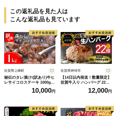
この返礼品を見た人は
こんな返礼品も見ています
佐賀県上峰町
佐賀県神埼市
秘伝のタレ漬け!(訳あり)牛ヒ
【14日以内発送！数量限定】
レサイコロステーキ 1000g
佐賀牛入り ハンバーグ 22個
【B-1098-AS】
2.6kg(120g×22個)【佐賀牛
10,000
12,000
円
円
黒毛和牛 ブランド牛 九州 ハ
ンバーグ 牛肉 豚肉 国産 お弁
当 おかず 惣菜 おすすめ 人
気】(H083106)