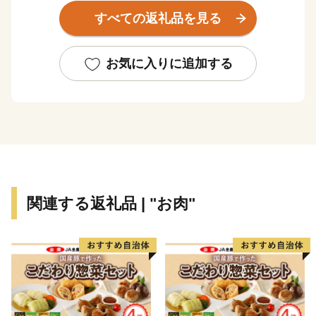
植えられており、春には一斉に薄紫の花を咲かせます。
すべての返礼品を見る
また只見川に沿ってJR只見線が走り、渓谷と鉄道が織
り成す四季折々の風景を見ることができます。
お気に入りに追加する
雪国ならではの民具作りの知恵や、暮らしに根付く民
俗行事が継承され、町民が守り継いできた文化を大切に
していることから、平成24年に「日本で最も美しい村」
連合に加盟しています。
関連する返礼品 | "お肉"