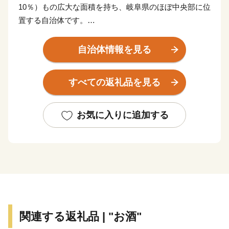
10％）もの広大な面積を持ち、岐阜県のほぼ中央部に位
置する自治体です。
豊かな自然と調和した生活のもと、郡上鮎や明宝ハムな
自治体情報を見る
どの美味しい食べ物、ラフティングやスキー、スノーボ
ードといったアウトドアスポーツ、郡上おどりや白鳥お
すべての返礼品を見る
どりに代表される伝統文化を堪能することができます。
お気に入りに追加する
郡上八幡城を戴く水と踊りの城下町、八幡町。
古今伝授が行われた和歌の里、大和町。
白山信仰で栄えた文化が息づく町、白鳥町。
夏は高原での避暑、冬はウィンタースポーツが楽しめ
る、高鷲町。
川の幸に恵まれた円空上人ゆかりの地、美並町。
せせらぎ街道沿いに四季折々の自然とグルメを満喫でき
関連する返礼品 | "お酒"
る、明宝。