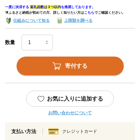
一度に決済する
返礼品数は３つ以内
を推奨しております。
🔰ふるさと納税が初めての方、詳しく知りたい方は
こちら
でご確認ください。
仕組みについて知る
上限額を調べる
数量
寄付する
お気に入りに追加する
お問い合わせについて
支払い方法
クレジットカード