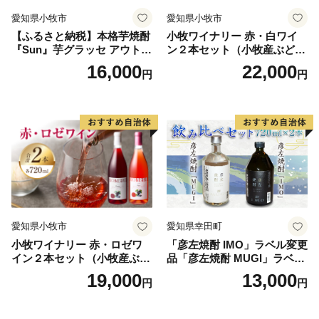
愛知県小牧市
愛知県小牧市
【ふるさと納税】本格芋焼酎
小牧ワイナリー 赤・白ワイ
『Sun』芋グラッセ アウトド
ン２本セット（小牧産ぶどう
ア ソロキャンプ ベランピン
100％使用）
16,000
22,000
円
円
グ 巣ごもり 就労支援
愛知県小牧市
愛知県幸田町
小牧ワイナリー 赤・ロゼワ
「彦左焼酎 IMO」ラベル変更
イン２本セット（小牧産ぶど
品「彦左焼酎 MUGI」ラベル
う100％使用）
変更品 飲み比べ セット 合計
19,000
13,000
円
円
2本 720ml×各1本 25度 焼酎
お酒 麦焼酎 芋焼酎