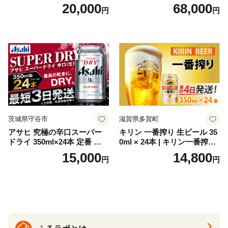
ト（箱入り）【大人の味 酒
梅・越乃寒梅・かたふね・千
20,000
68,000
円
円
お酒 洋酒 スピリッツ クラフ
代の光）
トジン 国産 sake SAKE gin
GIN liqueur LIQUEUR お酒
セット 詰め合わせ カクテル
ソーダ割り アルコール ロッ
ク ソーダ ジントニック 】
茨城県守谷市
滋賀県多賀町
アサヒ 究極の辛口スーパー
キリン 一番搾り 生ビール 35
ドライ 350ml×24本 定番 ビー
0ml × 24本 | キリン一番搾り
ル 缶ビール 酒 お酒 アルコー
キリンビール 一番搾り ビー
15,000
14,800
円
円
ル 辛口
ル 24缶 きりんいちばんしぼ
り キリン一番搾り びーる 1
ケース 24缶 24本 キリン一番
搾り KIRIN きりん 麒麟 キリ
ン一番搾り いちばんしぼり
キリン一番搾り 父の日 ちち
の日