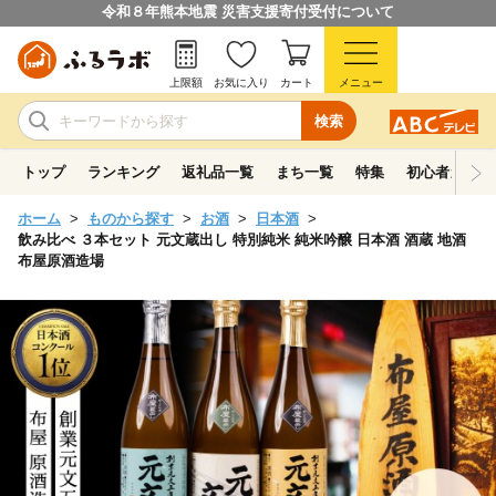
令和８年熊本地震 災害支援寄付受付について
上限額
お気に入り
カート
メニュー
検索
トップ
ランキング
返礼品一覧
まち一覧
特集
初心者ガイド
ホーム
ものから探す
お酒
日本酒
飲み比べ ３本セット 元文蔵出し 特別純米 純米吟醸 日本酒 酒蔵 地酒
布屋原酒造場