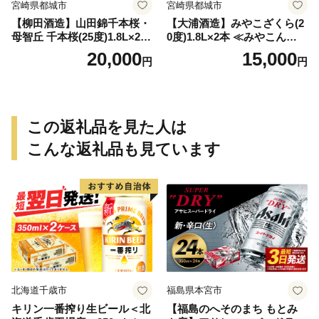
宮崎県都城市
宮崎県都城市
【柳田酒造】山田錦千本桜・
【大浦酒造】みやこざくら(2
母智丘 千本桜(25度)1.8L×2本
0度)1.8L×2本 ≪みやこんじょ
≪みやこんじょ特急便≫_AC
特急便≫_MJ-0771
20,000
15,000
円
円
-0751
この返礼品を見た人は
こんな返礼品も見ています
北海道千歳市
福島県本宮市
キリン一番搾り生ビール＜北
【福島のへそのまち もとみ