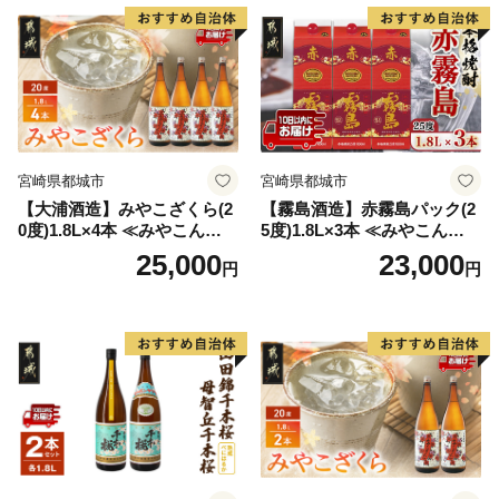
宮崎県都城市
宮崎県都城市
【大浦酒造】みやこざくら(2
【霧島酒造】赤霧島パック(2
0度)1.8L×4本 ≪みやこんじょ
5度)1.8L×3本 ≪みやこんじょ
特急便≫_AD-0771
特急便≫_23-07-K03P-1800-3
25,000
23,000
円
円
-Q