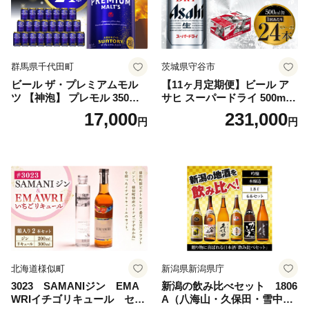
群馬県千代田町
茨城県守谷市
ビール ザ・プレミアムモル
【11ヶ月定期便】ビール ア
ツ 【神泡】 プレモル 350ml
サヒ スーパードライ 500ml 2
× 24本 サントリー〈天然水の
4本 1ケース×11ヶ月 | アサヒ
17,000
231,000
円
円
ビール工場〉群馬※沖縄・離
ビール 究極の辛口 酒 お酒 ア
島地域へのお届け不可
ルコール 生ビール Asahi ア
サヒビール スーパードライ s
uper dry 11回 缶ビール 缶 ギ
フト 内祝い 茨城県守谷市 送
料無料
北海道様似町
新潟県新潟県庁
3023 SAMANIジン EMA
新潟の飲み比べセット 1806
WRIイチゴリキュール セッ
A（八海山・久保田・雪中