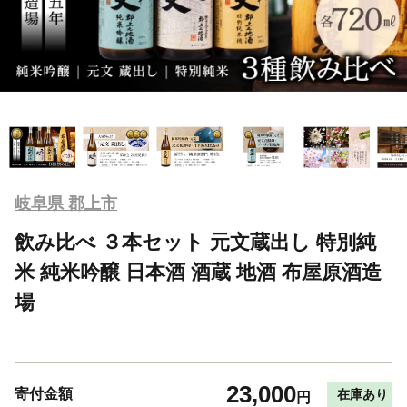
岐阜県 郡上市
飲み比べ ３本セット 元文蔵出し 特別純
米 純米吟醸 日本酒 酒蔵 地酒 布屋原酒造
場
23,000
寄付金額
在庫あり
円