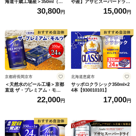
海道千歳工場産＞350ml（24
や産】アサヒスーパードライ
本） 2ケース
350ml×24本 合計8.4L 1ケー
30,800
15,000
円
円
ス アルコール度数5% 缶ビー
ル お酒 ビール アサヒ スーパ
ードライ super dry 24缶 辛
口 送料無料 カメイ 本宮市
【07214-0206】
京都府長岡京市
北海道恵庭市
＜天然水のビール工場＞京都
サッポロクラシック350ml×2
直送 ザ・プレミアム・モル
4本【930010101】
ツ 350ml×24本 プレモル [149
22,000
17,000
円
円
5]