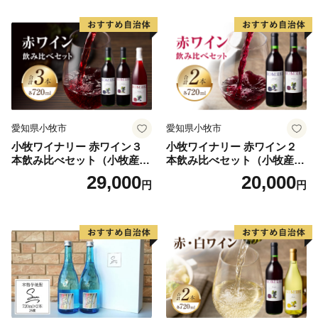
オオサンショウウオが生息し、和良鮎で知られる、和良
町。
個性豊かな七郷(ななさと)が、あなたをお待ちしていま
す。
まずは返礼品で郡上の魅力をお楽しみいただき、その上
でぜひお越しください。
愛知県小牧市
愛知県小牧市
小牧ワイナリー 赤ワイン３
小牧ワイナリー 赤ワイン２
本飲み比べセット（小牧産ぶ
本飲み比べセット（小牧産ぶ
どう100％使用）
どう100％使用）
29,000
20,000
円
円