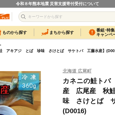
令和８年熊本地震 災害支援寄付受付について
番組･特集
ものから探す
まちから探す
キャンペ
鮭 アキアジ とば 珍味 さけとば サケトバ 工藤水産】(D001
北海道 広尾町
カネニの鮭トバ 
産 広尾産 秋
味 さけとば 
(D0016)