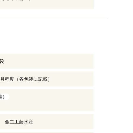
２袋
月程度（各包装に記載）
鮭）
 金二工藤水産