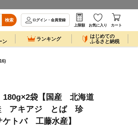
検索
ログイン・会員登録
上限額
お気に入り
カート
はじめての
ランキング
ーン
ふるさと納税
6)
180g×2袋【国産 北海道
鮭 アキアジ とば 珍
サケトバ 工藤水産】