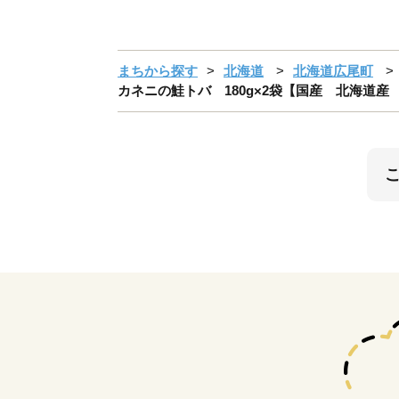
まちから探す
北海道
北海道広尾町
カネニの鮭トバ 180g×2袋【国産 北海道産