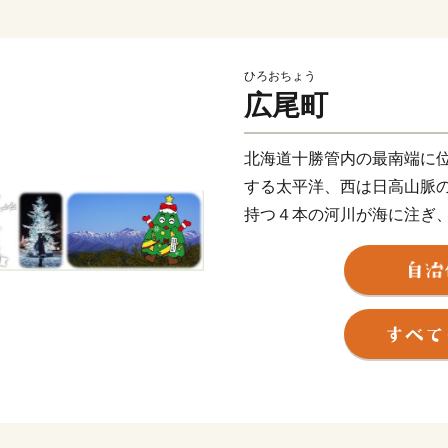
ひろおちょう
広尾町
北海道十勝管内の最南端に
する太平洋、西は日高山脈
持つ４本の河川が海に注ぎ
林業を基幹産業として発展
十勝港は、日本で唯一の町
最短距離に位置するため海
されています。
1984年(昭和59年)にノ
ドの認定を受けて以来、「
てサンタランドにふさわし