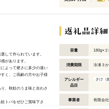
容量
180g×
厳選して作られています。
得感があります。
消費期限
冷凍３か
位によって硬さに多少の違い
やすく、ご高齢の方やお子様
さけ（
アレルギー
品目
あり、秋鮭のうま味と合わさ
。
事業者
有限会社
る鮭トバをぜひご賞味下さ