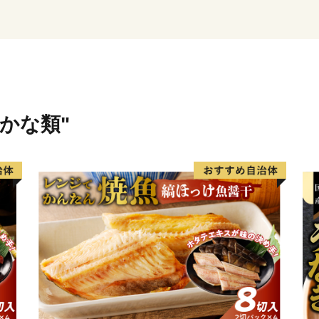
2018年(平成30年)には、
蝦夷地（えぞち)を「北海道」
勝国を広尾郡茂寄村など７郡に
郡茂寄村を広尾村に改称し
町制施行は1946年(昭和21
しています。
さかな類"
広尾町はこれからも未来に
す。