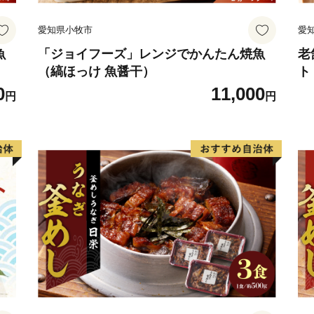
愛知県小牧市
愛
魚
「ジョイフーズ」レンジでかんたん焼魚
老
（縞ほっけ 魚醤干）
ト
0
11,000
円
円