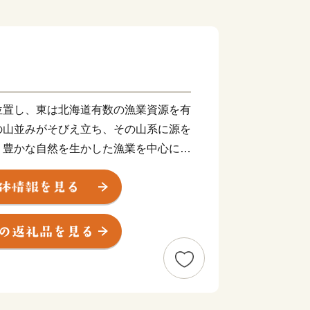
位置し、東は北海道有数の漁業資源を有
の山並みがそびえ立ち、その山系に源を
、豊かな自然を生かした漁業を中心に農
してきました。
が管理する重要港湾で首都圏を結ぶ海の
上輸送の拠点港として今後の発展が期待
ルウェーのオスロ市から国外初のサンタラン
愛と平和、感謝と奉仕」を基本理念とし
いまちづくりに取り組んでいます。