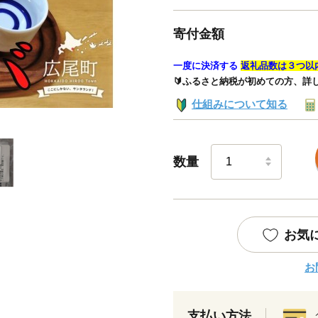
寄付金額
一度に決済する
返礼品数は３つ以
🔰ふるさと納税が初めての方、詳
仕組みについて知る
数量
お気
お
支払い方法