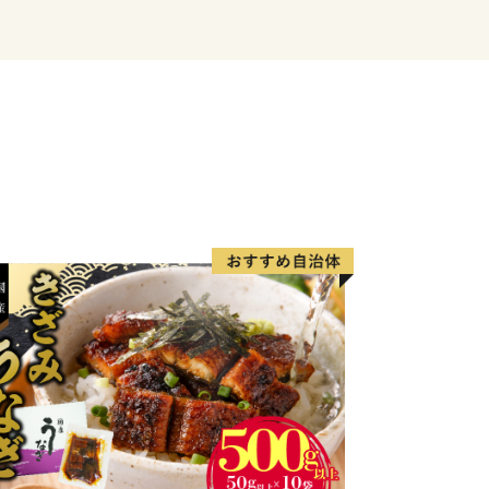
開町してから150年を迎えました。
と命名とした1869年(明治2年)に、十
改編し、1926年(大正15年)には広尾
ました。
年)でありますが、1869年を開町の年と
つながるまちづくりを行ってまいりま