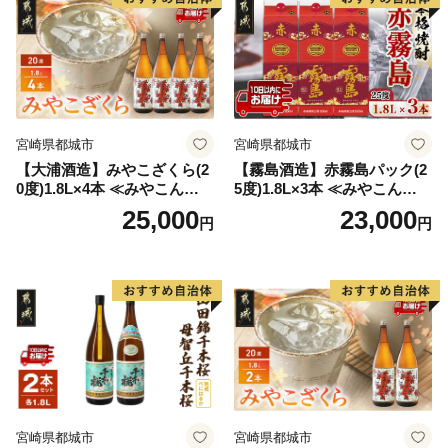
宮崎県都城市
宮崎県都城市
【大浦酒造】みやこざくら(2
【霧島酒造】赤霧島パック(2
0度)1.8L×4本 ≪みやこんじょ
5度)1.8L×3本 ≪みやこんじょ
特急便≫_AD-0771
特急便≫_23-07-K03P-1800-3
25,000
23,000
円
円
-Q
宮崎県都城市
宮崎県都城市