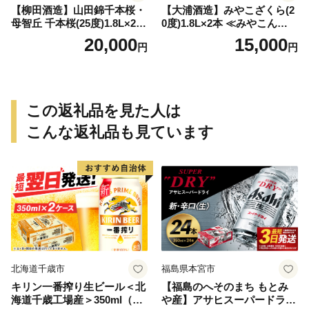
【柳田酒造】山田錦千本桜・
【大浦酒造】みやこざくら(2
母智丘 千本桜(25度)1.8L×2本
0度)1.8L×2本 ≪みやこんじょ
≪みやこんじょ特急便≫_AC
特急便≫_MJ-0771
20,000
15,000
円
円
-0751
この返礼品を見た人は
こんな返礼品も見ています
北海道千歳市
福島県本宮市
キリン一番搾り生ビール＜北
【福島のへそのまち もとみ
海道千歳工場産＞350ml（24
や産】アサヒスーパードライ