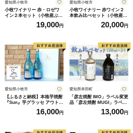
愛知県小牧市
愛知県小牧市
小牧ワイナリー 赤・ロゼワ
小牧ワイナリー 赤ワイン２
イン２本セット（小牧産ぶど
本飲み比べセット（小牧産ぶ
う100％使用）
どう100％使用）
19,000
20,000
円
円
愛知県小牧市
愛知県幸田町
【ふるさと納税】本格芋焼酎
「彦左焼酎 IMO」ラベル変更
『Sun』芋グラッセ アウトド
品「彦左焼酎 MUGI」ラベル
ア ソロキャンプ ベランピン
変更品 飲み比べ セット 合計
16,000
13,000
円
円
グ 巣ごもり 就労支援
2本 720ml×各1本 25度 焼酎
お酒 麦焼酎 芋焼酎