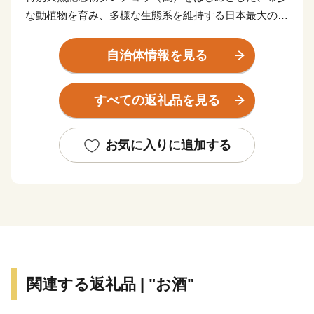
な動植物を育み、多様な生態系を維持する日本最大の湿
地「釧路湿原国立公園」を有する自然環境豊かな村で
す。
自治体情報を見る
酪農を主産業とし、農業生産基盤の整備や酪農経営の近
代化などに取り組みながら、北国・北海道で国内の食料
すべての返礼品を見る
自給確保のため、地域を挙げて良質な生乳生産に努めて
います。この生乳を使用して加工された高品質のナチュ
ラルチーズは、村の特産品となっています。
お気に入りに追加する
村の最大の魅力は、その「美しさ」です。雄大な自然に
囲まれ、牧草・森林地帯が広がるのどかな村で、「日本
で最も美しい村」連合にも加盟しています。
関連する返礼品 | "お酒"