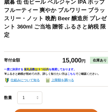
歳暮 缶 缶ビール ベルジャン IPA ホップ
フルーティー 爽やか ブルワリー ブラッ
スリー・ノット 晩酌 Beer 醸造所 プレゼ
ント 360ml ご当地 贈答 ふるさと納税 限
定
15,000
寄付金額
在庫あり
円
一度に決済する
返礼品数は３つ以内
を推奨しております。
🔰ふるさと納税が初めての方、詳しく知りたい方は
こちら
でご確認ください。
仕組みについて知る
上限額を調べる
数量