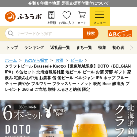
令和８年熊本地震 災害支援寄付受付について
上限額
お気に入り
カート
メニュー
検索
トップ
ランキング
返礼品一覧
まち一覧
特集
初心者ガイド
ホーム
ものから探す
お酒
ビール
クラフトビール Brasserie Knotの【道東地域限定】DOTO（BELGIAN
IPA）６缶セット 北海道鶴居村産 地ビール ビール お酒 芳醇 ギフト 家
飲み 宅飲みお中元 お歳暮 缶 缶ビール ベルジャン IPA ホップ フルー
ティー 爽やか ブルワリー ブラッスリー・ノット 晩酌 Beer 醸造所 プ
レゼント 360ml ご当地 贈答 ふるさと納税 限定