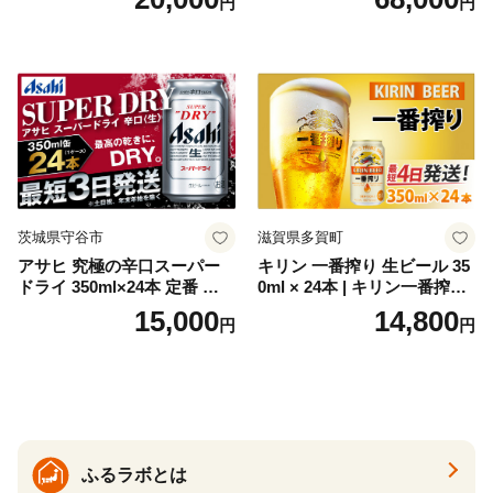
円
円
お酒 洋酒 スピリッツ クラフ
代の光）
トジン 国産 sake SAKE gin
GIN liqueur LIQUEUR お酒
セット 詰め合わせ カクテル
ソーダ割り アルコール ロッ
ク ソーダ ジントニック 】
茨城県守谷市
滋賀県多賀町
アサヒ 究極の辛口スーパー
キリン 一番搾り 生ビール 35
ドライ 350ml×24本 定番 ビー
0ml × 24本 | キリン一番搾り
ル 缶ビール 酒 お酒 アルコー
キリンビール 一番搾り ビー
15,000
14,800
円
円
ル 辛口
ル 24缶 きりんいちばんしぼ
り キリン一番搾り びーる 1
ケース 24缶 24本 キリン一番
搾り KIRIN きりん 麒麟 キリ
ン一番搾り いちばんしぼり
キリン一番搾り 父の日 ちち
の日
ふるラボとは