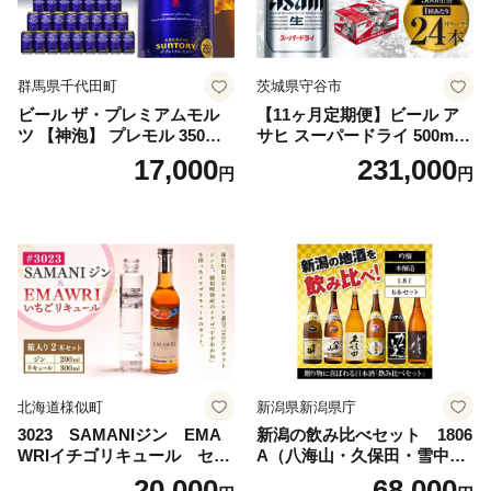
群馬県千代田町
茨城県守谷市
ビール ザ・プレミアムモル
【11ヶ月定期便】ビール ア
ツ 【神泡】 プレモル 350ml
サヒ スーパードライ 500ml 2
× 24本 サントリー〈天然水の
4本 1ケース×11ヶ月 | アサヒ
17,000
231,000
円
円
ビール工場〉群馬※沖縄・離
ビール 究極の辛口 酒 お酒 ア
島地域へのお届け不可
ルコール 生ビール Asahi ア
サヒビール スーパードライ s
uper dry 11回 缶ビール 缶 ギ
フト 内祝い 茨城県守谷市 送
料無料
北海道様似町
新潟県新潟県庁
3023 SAMANIジン EMA
新潟の飲み比べセット 1806
WRIイチゴリキュール セッ
A（八海山・久保田・雪中
ト（箱入り）【大人の味 酒
梅・越乃寒梅・かたふね・千
20,000
68,000