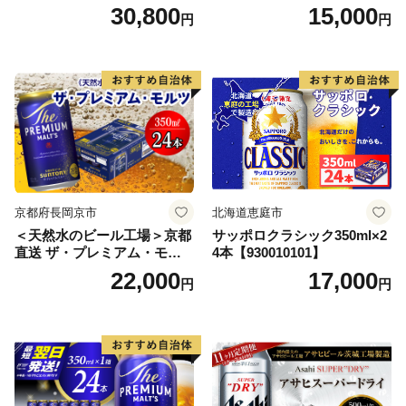
本） 2ケース
350ml×24本 合計8.4L 1ケー
30,800
15,000
円
円
ス アルコール度数5% 缶ビー
ル お酒 ビール アサヒ スーパ
ードライ super dry 24缶 辛
口 送料無料 カメイ 本宮市
【07214-0206】
京都府長岡京市
北海道恵庭市
＜天然水のビール工場＞京都
サッポロクラシック350ml×2
直送 ザ・プレミアム・モル
4本【930010101】
ツ 350ml×24本 プレモル [149
22,000
17,000
円
円
5]