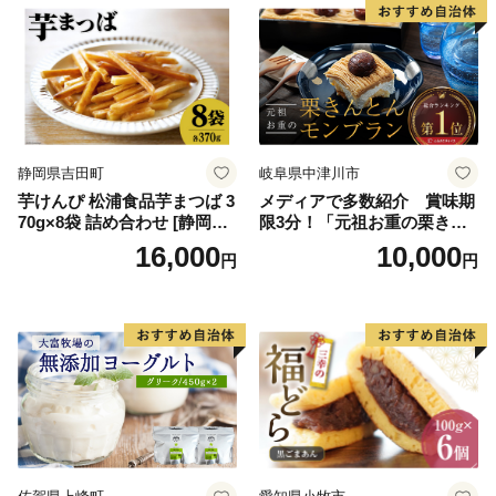
誕生日 カップ 詰め合わせ バ
道産アイス 道産アイスクリ
ラエティ | バニラ チョコレー
ーム ギフト 詰合せ 詰め合わ
ト ストロベリー ピスタチオ
せ ふるさと納税 ）
バニラ＆クッキー ウベ 沖縄
紅イモ 塩ちんすこう 沖縄シ
ークヮーサー 沖縄黒糖 琉球
ロイヤルミルクティ 沖縄パ
イン
静岡県吉田町
岐阜県中津川市
芋けんぴ 松浦食品芋まつば 3
メディアで多数紹介 賞味期
70g×8袋 詰め合わせ [静岡伊
限3分！「元祖お重の栗きん
勢丹(松浦食品) 静岡県 吉田町
とんモンブラン」 【未来の
16,000
10,000
円
円
22424274] 芋ケンピ セット
ご褒美】スイーツ 栗 モンブ
小袋 個包装 小分け
ラン くりきんとん デザート
ご褒美 お取り寄せ くり お菓
子 菓子 F4N-2298