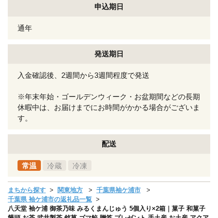
申込期日
通年
発送期日
入金確認後、2週間から3週間程度で発送
※年末年始・ゴールデンウィーク・お盆期間などの長期
休暇中は、お届けまでにお時間がかかる場合がございま
す。
配送
常温
冷蔵
冷凍
まちから探す
関東地方
千葉県袖ケ浦市
千葉県 袖ケ浦市の返礼品一覧
八天堂 袖ケ浦 御茶乃味 みるくまんじゅう 5個入り×2箱｜菓子 和菓子
饅頭 お茶 武井製茶 銘菓 ゴマ餡 贈答 プレゼント 手土産 お土産 アクア