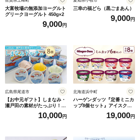
佐賀県上峰町
愛知県小牧市
大富牧場の無添加ヨーグルト
三幸の福どら（黒ごまあん）
グリークヨーグルト 450g×2
9,000
円
9,000
円
広島県尾道市
北海道浜中町
【お中元ギフト】しまなみ・
ハーゲンダッツ『定番ミニカ
瀬戸田の素材がたっぷり！ジ
ップ8個セット』アイスクリ
ェラート8個
ーム アイス スイーツ デザー
10,000
19,000
円
円
ト_H0016-104