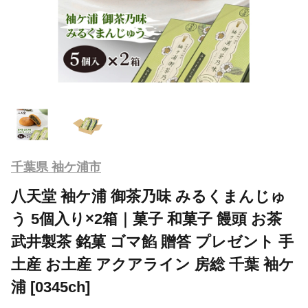
千葉県 袖ケ浦市
八天堂 袖ケ浦 御茶乃味 みるくまんじゅ
う 5個入り×2箱｜菓子 和菓子 饅頭 お茶
武井製茶 銘菓 ゴマ餡 贈答 プレゼント 手
土産 お土産 アクアライン 房総 千葉 袖ケ
浦 [0345ch]