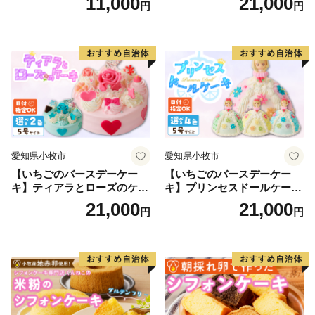
11,000
21,000
円
円
ラメ 常温 愛知県 小牧市 アン
ザート 洋菓子 お取り寄せ 愛
プチベアやぐま
知県 小牧市 送料無料 誕生日
クリスマス お祝い マカロン
デコレーションケーキ ホー
ルケーキ
愛知県小牧市
愛知県小牧市
【いちごのバースデーケー
【いちごのバースデーケー
キ】ティアラとローズのケー
キ】プリンセスドールケーキ
キ スイーツ デザート 洋菓
日時指定可 スイーツ デザー
21,000
21,000
円
円
子 お取り寄せ 愛知県 小牧市
ト 洋菓子 お取り寄せ 愛知県
送料無料 誕生日 クリスマス
小牧市 送料無料 誕生日 クリ
お祝い ばら 花 フラワー デコ
スマス お祝い キャラクター
レーション ホールケーキ 日
デコレーションケーキ ホー
時指定可
ルケーキ 人形 かわいい こど
も