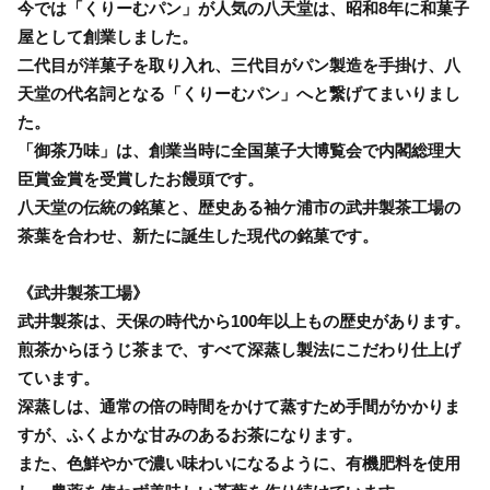
今では「くりーむパン」が人気の八天堂は、昭和8年に和菓子
屋として創業しました。
二代目が洋菓子を取り入れ、三代目がパン製造を手掛け、八
天堂の代名詞となる「くりーむパン」へと繋げてまいりまし
た。
「御茶乃味」は、創業当時に全国菓子大博覧会で内閣総理大
臣賞金賞を受賞したお饅頭です。
八天堂の伝統の銘菓と、歴史ある袖ケ浦市の武井製茶工場の
茶葉を合わせ、新たに誕生した現代の銘菓です。
《武井製茶工場》
武井製茶は、天保の時代から100年以上もの歴史があります。
煎茶からほうじ茶まで、すべて深蒸し製法にこだわり仕上げ
ています。
深蒸しは、通常の倍の時間をかけて蒸すため手間がかかりま
すが、ふくよかな甘みのあるお茶になります。
また、色鮮やかで濃い味わいになるように、有機肥料を使用