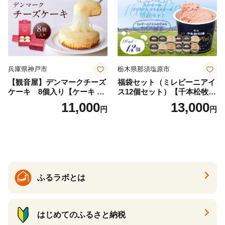
兵庫県神戸市
栃木県那須塩原市
【観音屋】デンマークチーズ
福袋セット（ミレピーニアイ
ケーキ 8個入り【ケーキ チ
ス12個セット）【千本松牧
ーズケーキ 人気スイーツ お
場】 ns025-014-12 【デザー
11,000
13,000
円
円
すすめスイーツ 神戸スイー
ト 詰め合わせ ギフト】
ツ 新感覚チーズケーキ おす
すめケーキ 兵庫県 神戸市 D0
910-17】
ふるラボとは
はじめてのふるさと納税