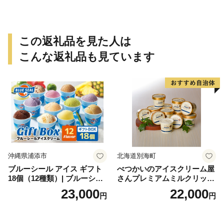
この返礼品を見た人は
こんな返礼品も見ています
沖縄県浦添市
北海道別海町
ブルーシール アイス ギフト
べつかいのアイスクリーム屋
18個（12種類）| ブルーシー
さんプレミアムミルクリッチ
ルアイス ブルーシールアイ
12個（AP-01）（ 北海道アイ
23,000
22,000
円
円
スクリーム 着日指定可能 送
ス 北海道産アイス アイス ア
料無料 ジェラート 沖縄県 バ
イススイーツ アイスクリー
ースデー 贈り物 プレゼント
ム 北海道産アイスクリーム