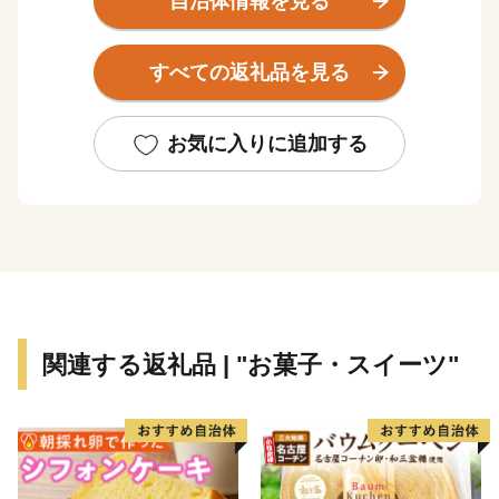
自治体情報を見る
東京湾に面した臨海部はエネルギーや石油化学などの大
規模な工場が立地する一方で、内陸部には豊かな田園風
すべての返礼品を見る
景が広がります。
年間を通じて温暖な気候の袖ケ浦では、ゴルフやキャン
プ、四季を通じて味覚狩りが楽しめます。
お気に入りに追加する
《子育て・教育に熱心なまち》
袖ケ浦市では、子育て・教育環境の充実に取り組んでい
ます。
保育ニーズの高まりを受け、新たな保育施設の開設など
保育定員の拡充に取り組むとともに、多様な保育ニーズ
に対応するため、様々な保育サービスの充実にも取り組
関連する返礼品 | "お菓子・スイーツ"
んでいます。
また、教育環境の充実にも力を入れており、図書館を使
った調べ学習の推進や学級担任とは別にサポート教員を
手厚く配置。
その他にも、自然体験活動など特色ある教育に取り組ん