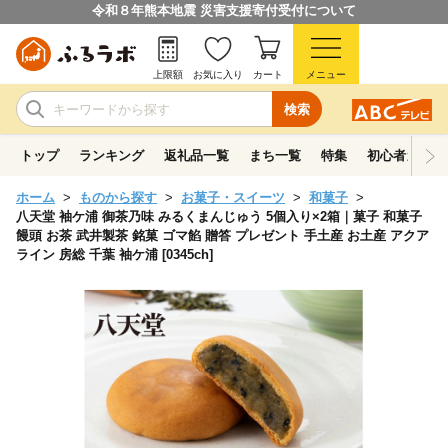
令和８年熊本地震 災害支援寄付受付について
上限額
お気に入り
カート
メニュー
検索
トップ
ランキング
返礼品一覧
まち一覧
特集
初心者ガイド
ホーム
ものから探す
お菓子・スイーツ
和菓子
八天堂 袖ケ浦 御茶乃味 みるくまんじゅう 5個入り×2箱｜菓子 和菓子
饅頭 お茶 武井製茶 銘菓 ゴマ餡 贈答 プレゼント 手土産 お土産 アクア
ライン 房総 千葉 袖ケ浦 [0345ch]