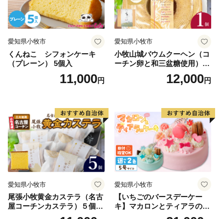
でいます。
愛知県小牧市
愛知県小牧市
くんねこ シフォンケーキ
小牧山城バウムクーヘン（コ
（プレーン） 5個入
ーチン卵と和三盆糖使用）
名古屋コーチン バームクー
11,000
12,000
円
円
ヘン 和三盆 小牧銘菓 バウム
クーヘン 常温 愛知県 小牧市
アンプチベアやぐま
愛知県小牧市
愛知県小牧市
尾張小牧黄金カステラ（名古
【いちごのバースデーケー
屋コーチンカステラ）５個入
キ】マカロンとティアラのケ
名古屋コーチン カステラ ザ
ーキ スイーツ 日時指定可 デ