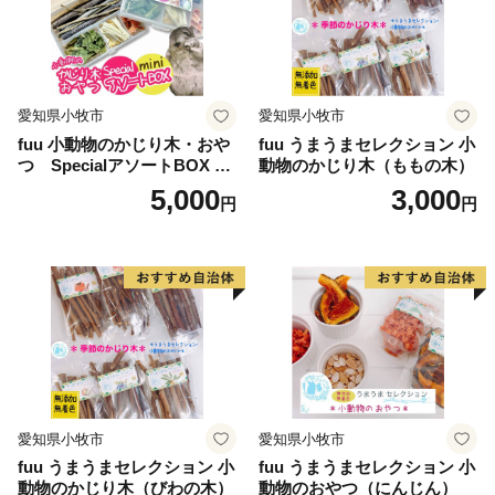
歴史上の著名人なども食していると言われています。
また、稲作をはじめとする農業が盛んだった吉川には、
昔から川の水を引き込んだ用水路や小川が各所に流れて
いました。
愛知県小牧市
愛知県小牧市
そうした水場は、さまざまな生物の住みかとなり、
fuu 小動物のかじり木・おや
fuu うまうまセレクション 小
なかでも”なまず”は、いたるところでその姿を見ること
つ SpecialアソートBOX mi
動物のかじり木（ももの木）
ができたそうです。
ni（1個）
5,000
3,000
円
円
昔の子どもたちにとって、なまず捕りは娯楽であり、
家に持って帰れば食材として歓迎されるという一石二鳥
の遊び相手でした。
この川に親しんできた歴史・文化が、
吉川が「なまずの里」といわれるゆえんとなっていま
す。
愛知県小牧市
愛知県小牧市
fuu うまうまセレクション 小
fuu うまうまセレクション 小
動物のかじり木（びわの木）
動物のおやつ（にんじん）