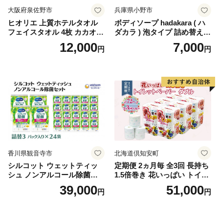
大阪府泉佐野市
兵庫県小野市
ヒオリエ 上質ホテルタオル
ボディソープ hadakara ( ハ
フェイスタオル 4枚 カカオ
ダカラ ) 泡タイプ 詰め替え 4
【タオル 泉州タオル 吸水 普
40ml×4袋 ボディーソープ 泡
12,000
7,000
円
円
段使い 無地 シンプル 日用品
ボディソープ 泡 日用品 消耗
ふわふわ ふかふか 家族 たお
品 バス用品 大容量 いい 匂い
る 一人暮らし】
ボディ 保湿 LION ライオン
泡石鹸 石鹸 兵庫 兵庫県 小野
市
香川県観音寺市
北海道倶知安町
シルコット ウェットティッ
定期便 2ヵ月毎 全3回 長持ち
シュ ノンアルコール除菌詰
1.5倍巻き 花いっぱい トイレ
替（43枚×3P）×24袋 日用品
ットペーパー ダブル 45ｍ 計
39,000
51,000
円
円
おもちゃ 拭き取り 手拭き 外
72ロール 全18種 花柄 プリン
出時 お出かけ時 食事前 緑茶
ト ハーブ 香り付き 日本製 ま
カテキン配合
とめ買い 防災 常備品 ペーパ