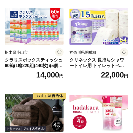
需品 備蓄 ペーパー 紙 北海道
《能代製紙》
倶知安町 日用品
栃木県小山市
神奈川県開成町
クラリスボックスティッシュ
クリネックス 長持ちシャワ
60箱(1箱220組(440枚))(5個入
ートイレ用 トイレットペー
り×12セット)【1256759】
パー（ダブル）64ロール(8ロ
14,000
22,000
円
円
ール×8パック) 開成町 トイレ
ットペーパーダブル 日用品
国産 新生活 ダブル SDGs 備
蓄 防災 エコ 消耗品 生活雑貨
生活用品 無香料 トイレット
ペーパー ダブル といれっと
ぺーぱー トイレ クレシア ト
イレットペーパー [BDBH002
-1]