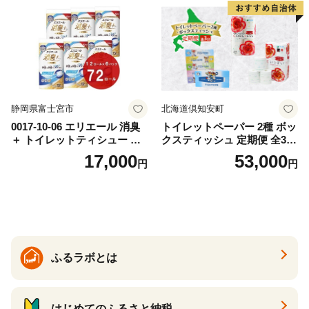
ー 消耗品 備蓄 送料無料 北海
道 倶知安町 日用品
静岡県富士宮市
北海道倶知安町
0017-10-06 エリエール 消臭
トイレットペーパー 2種 ボッ
＋ トイレットティシュー し
クスティッシュ 定期便 全3
っかり香るフレッシュクリア
回 日本製 まとめ買い 防災
17,000
53,000
円
円
の香り ダブル 12ロール×6パ
常備品 日用雑貨 消耗品 生活
ック 72ロール 25m トイレ
必需品 大容量 備蓄 リサイク
ットペーパー パルプ100％ 消
ル ティッシュ ペーパー まと
臭 防臭 日用品 消耗品 備蓄
め買い 雑貨 倶知安町
ふるラボとは
はじめてのふるさと納税