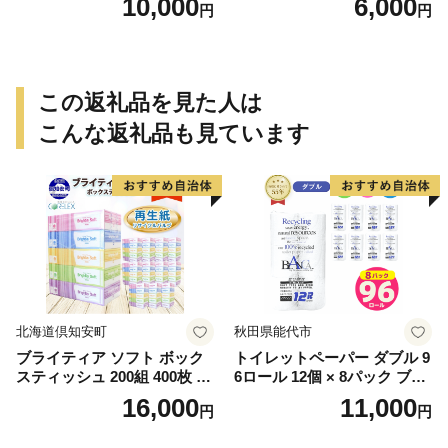
10,000
6,000
円
円
この返礼品を見た人は
こんな返礼品も見ています
北海道倶知安町
秋田県能代市
ブライティア ソフト ボック
トイレットペーパー ダブル 9
スティッシュ 200組 400枚 60
6ロール 12個 × 8パック ブラ
箱 日本製 まとめ買い ティッ
ンカ 再生紙 100％ 芯あり 日
16,000
11,000
円
円
シュ リサイクル 長持 防災 常
用品 消耗品 無香料 生活用品
備品 日用雑貨 消耗品 生活必
備蓄 秋田県 能代市 送料無料