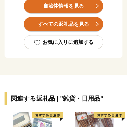
中川と江戸川という大きな川に挟まれています。
自治体情報を見る
都心から２５ｋｍ以内と近く、鉄道・道路ともに交通ア
クセスも良いことから、
すべての返礼品を見る
年々人口が増加しています。
しかしながら、豊かな水と緑は色濃く残り、
人と自然が調和する快適なまちとなっています。
お気に入りに追加する
「なまずの里」のゆえん
吉川市では、川に挟まれた地形をいかした文化が育ま
れ、
川魚料理という食文化が根付きました。
江戸時代初期には、河岸付近に川魚料理を売り物にした
料亭が軒を連ね、
関連する返礼品 | "雑貨・日用品"
物産とともに集まった人々の舌を楽しませ、
特に川魚料理は「吉川に来て、なまず、うなぎ食わずな
かれ」
といわれるほどの名声があり、