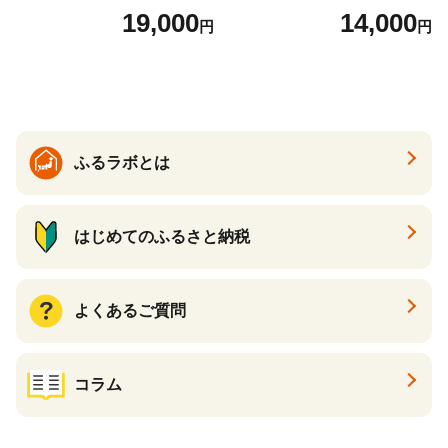
2袋 お米 コメ こめ 国産 美味
（24個入り）／災害用備蓄
19,000
14,000
円
円
しい ブランド米 人気 ランキ
保存食 非常食 防災グッズに
ング 増田米穀】(H015224)
も
ふるラボとは
はじめてのふるさと納税
よくあるご質問
コラム