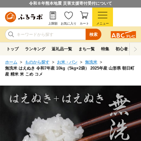
令和８年熊本地震 災害支援寄付受付について
上限額
お気に入り
カート
メニュー
検索
トップ
ランキング
返礼品一覧
まち一覧
特集
初心者ガイド
ホーム
ものから探す
お米・パン
無洗米
無洗米 はえぬき 令和7年産 10kg（5kg×2袋） 2025年産 山形県 朝日町
産 精米 米 こめ コメ