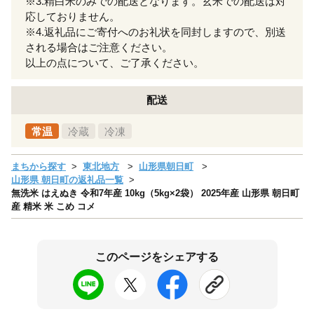
※3.精白米のみでの配送となります。玄米での配送は対
応しておりません。
※4.返礼品にご寄付へのお礼状を同封しますので、別送
される場合はご注意ください。
以上の点について、ご了承ください。
配送
常温
冷蔵
冷凍
まちから探す
東北地方
山形県朝日町
山形県 朝日町の返礼品一覧
無洗米 はえぬき 令和7年産 10kg（5kg×2袋） 2025年産 山形県 朝日町
産 精米 米 こめ コメ
このページをシェアする