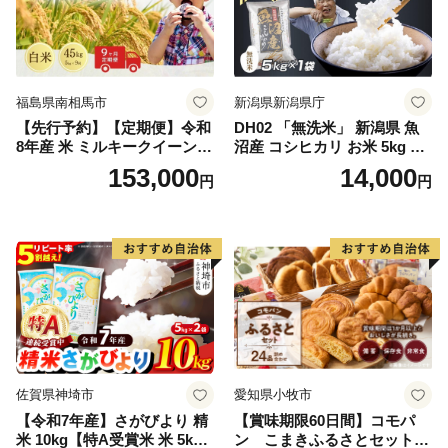
福島県南相馬市
新潟県新潟県庁
【先行予約】【定期便】令和
DH02 「無洗米」 新潟県 魚
8年産 米 ミルキークイーン
沼産 コシヒカリ お米 5kg こ
白米 45kg (5kg×9回) | ミルキ
しひかり 精米 米（お米の美
153,000
14,000
円
円
ークイーン 米5kg 福島 福島
味しい炊き方ガイド付き）
県産 福島産 精米 お米 米 コ
メ 武田ファーム サムランド
福島県 南相馬市 cu006-ae
佐賀県神埼市
愛知県小牧市
【令和7年産】さがびより 精
【賞味期限60日間】コモパ
米 10kg【特A受賞米 米 5kg×
ン こまきふるさとセット