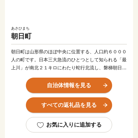
あさひまち
朝日町
朝日町は山形県のほぼ中央に位置する、人口約６０００
人の町です。日本三大急流のひとつとして知られる「最
上川」が南北２１キロにわたり蛇行北流し、磐梯朝日国
立公園をはじめとする原生林野が町土の７３％ほどを占
める、自然豊かなところです。
自治体情報を見る
最上川の両岸に沿った河岸段丘は、果樹栽培に適した肥
沃な土地で、１３０年以上の栽培歴を持つりんごは町の
すべての返礼品を見る
シンボルとなっています。そのほかにも、良質なブドウ
からつくられるワインなど誇れる宝がたくさんあり、町
民一人ひとりが誠実な営みを続けています。
お気に入りに追加する
小さい町ながら、農業をはじめ、観光や教育など、まだ