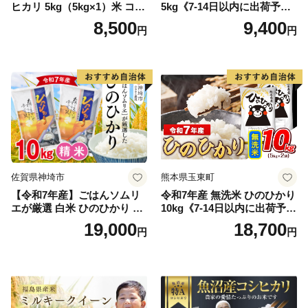
ヒカリ 5kg（5kg×1）米 コシ
5kg《7-14日以内に出荷予定
ヒカリ こしひかり お米 白米
(土日祝除く)》コメ 米 無洗米
8,500
9,400
円
円
精米 5キロ おこめ こめ コメ
高レビュー｜人気米 熊本県
真空パック包装 真空包装 長
産米 お米 生活応援米
期保存 単一原料米 鳥取県日
野町産 Elevation
佐賀県神埼市
熊本県玉東町
【令和7年産】ごはんソムリ
令和7年産 無洗米 ひのひかり
エが厳選 白米 ひのひかり 10
10kg《7-14日以内に出荷予定
kg【神埼市産 米 お米 精米 白
(土日祝除く)》コメ 米 無洗米
19,000
18,700
円
円
米 10kg 5kg×2 ひのひかり ブ
令和7年産 高レビュー｜人気
ランド米 食味鑑定士】(H063
米 熊本県産米 お米 生活応援
164)
米