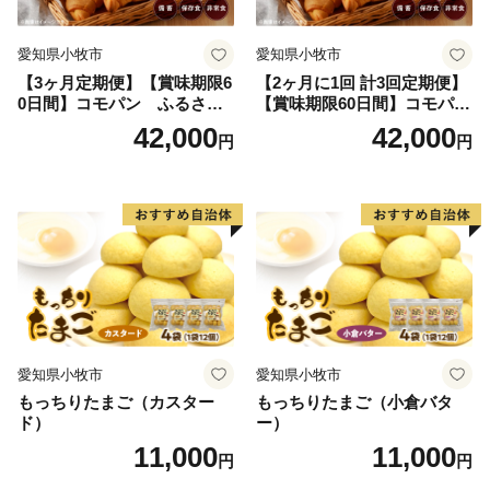
愛知県小牧市
愛知県小牧市
【3ヶ月定期便】【賞味期限6
【2ヶ月に1回 計3回定期便】
0日間】コモパン ふるさと
【賞味期限60日間】コモパ
クロワッサンセット（計90
ン ふるさとクロワッサンセ
42,000
42,000
円
円
個）／災害用備蓄 保存食 非
ット（計90個）／災害用備蓄
常食 防災グッズにも
保存食 非常食 防災グッズに
も
愛知県小牧市
愛知県小牧市
もっちりたまご（カスター
もっちりたまご（小倉バタ
ド）
ー）
11,000
11,000
円
円