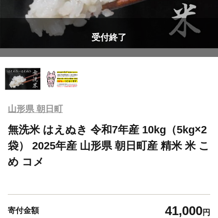
受付終了
山形県 朝日町
無洗米 はえぬき 令和7年産 10kg（5kg×2
袋） 2025年産 山形県 朝日町産 精米 米 こ
め コメ
41,000
寄付金額
円