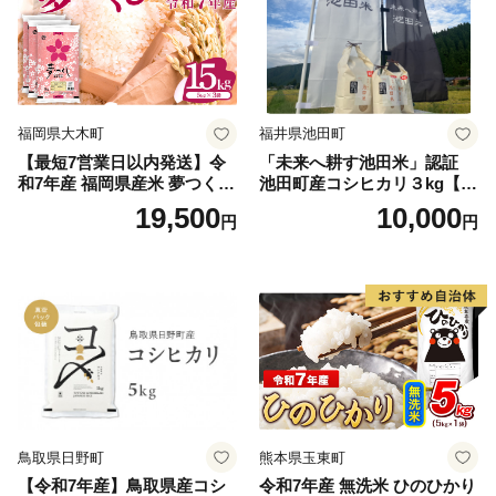
福岡県大木町
福井県池田町
【最短7営業日以内発送】令
「未来へ耕す池田米」認証
和7年産 福岡県産米 夢つくし
池田町産コシヒカリ３kg【お
15kg 精米 ※北海道・沖縄・
1人様につき３セットまで】
19,500
10,000
円
円
離島は配送不可
鳥取県日野町
熊本県玉東町
【令和7年産】鳥取県産コシ
令和7年産 無洗米 ひのひかり