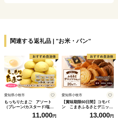
まだ力を入れていきたいことがたくさんあります。朝日
町の「これから」をぜひふるさと納税寄付で応援してく
ださい。ステキな田舎の未来を一緒につくりましょう。
関連する返礼品 | "お米・パン"
愛知県小牧市
愛知県小牧市
もっちりたまご アソート
【賞味期限60日間】コモパ
（プレーン/カスタード/塩バ
ン こまきふるさとデニッシ
ター/小倉バター）
ュセット（20個入り）／災害
11,000
13,000
円
円
用備蓄 保存食 非常食 防災グ