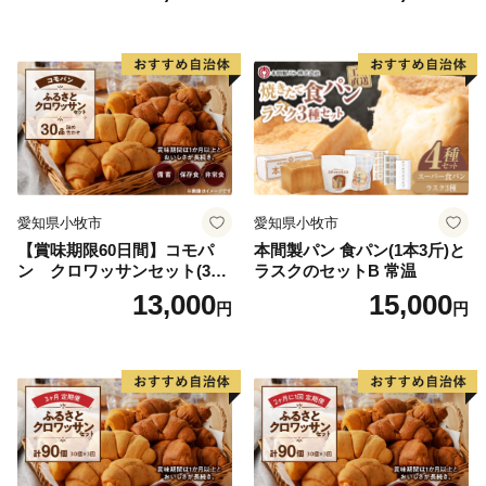
ッズにも
愛知県小牧市
愛知県小牧市
【賞味期限60日間】コモパ
本間製パン 食パン(1本3斤)と
ン クロワッサンセット(30
ラスクのセットB 常温
個入り)／災害用備蓄 保存食
13,000
15,000
円
円
非常食 防災グッズにも