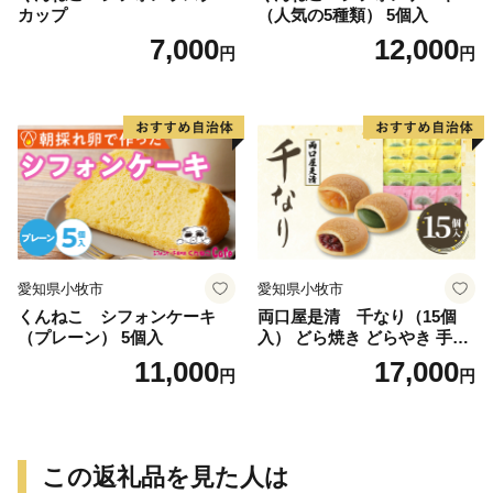
カップ
（人気の5種類） 5個入
7,000
12,000
円
円
愛知県小牧市
愛知県小牧市
くんねこ シフォンケーキ
両口屋是清 千なり（15個
（プレーン） 5個入
入） どら焼き どらやき 手土
産 お土産 土産 丹波大納言小
11,000
17,000
円
円
豆 抹茶 林檎 りんご 慶事 お
祝い 法事 法要 詰め合わせ お
取り寄せ 瓢箪 豊臣秀吉 焼印
個包装 贈り物 老舗 お茶菓子
この返礼品を見た人は