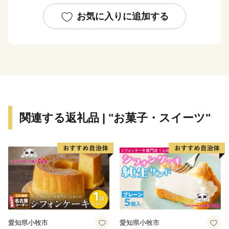
ANAN」（ESPA）に登録している事業者です。阿南市
では、このESPA事業者とともに新たなムーブメントを
お気に入りに追加する
起こしていきます！
※「EARTH SHIP PARTNER ANAN」登録事業者とは…
阿南市が認定する、環境保全・美化・啓発活動や環境配
慮商品やサービスの提供に対して積極的に取り組む事業
者です。
関連する返礼品 | "お菓子・スイーツ"
愛知県小牧市
愛知県小牧市