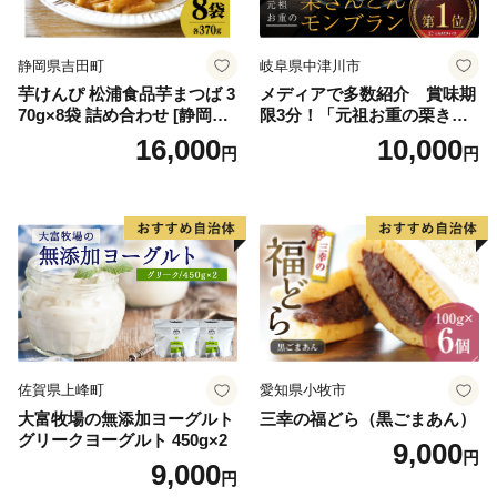
ークヮーサー 沖縄黒糖 琉球
ロイヤルミルクティ 沖縄パ
イン
静岡県吉田町
岐阜県中津川市
芋けんぴ 松浦食品芋まつば 3
メディアで多数紹介 賞味期
70g×8袋 詰め合わせ [静岡伊
限3分！「元祖お重の栗きん
勢丹(松浦食品) 静岡県 吉田町
とんモンブラン」 【未来の
16,000
10,000
円
円
22424274] 芋ケンピ セット
ご褒美】スイーツ 栗 モンブ
小袋 個包装 小分け
ラン くりきんとん デザート
ご褒美 お取り寄せ くり お菓
子 菓子 F4N-2298
佐賀県上峰町
愛知県小牧市
大富牧場の無添加ヨーグルト
三幸の福どら（黒ごまあん）
グリークヨーグルト 450g×2
9,000
円
9,000
円