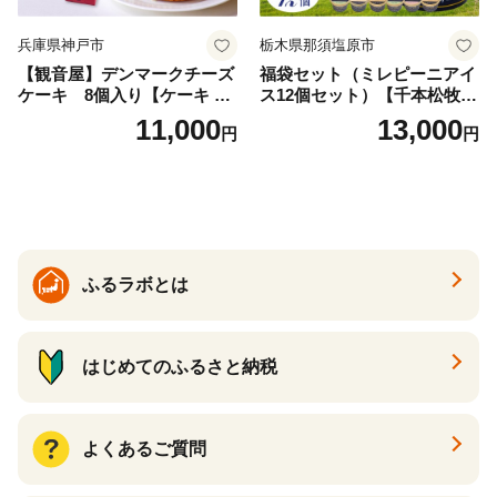
兵庫県神戸市
栃木県那須塩原市
【観音屋】デンマークチーズ
福袋セット（ミレピーニアイ
ケーキ 8個入り【ケーキ チ
ス12個セット）【千本松牧
ーズケーキ 人気スイーツ お
場】 ns025-014-12 【デザー
11,000
13,000
円
円
すすめスイーツ 神戸スイー
ト 詰め合わせ ギフト】
ツ 新感覚チーズケーキ おす
すめケーキ 兵庫県 神戸市 D0
910-17】
ふるラボとは
はじめてのふるさと納税
よくあるご質問