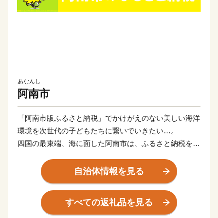
あなんし
阿南市
「阿南市版ふるさと納税」でかけがえのない美しい海洋
環境を次世代の子どもたちに繋いでいきたい…。
四国の最東端、海に面した阿南市は、ふるさと納税を通
して世界規模で深刻な問題となっている海岸・海洋汚染
に対して真摯に向き合い、アクションをおこし、普及し
自治体情報を見る
ていくことによって、持続可能な社会づくりを実現して
いく「阿南市オリジナル」の制度運用を行っています。
すべての返礼品を見る
返礼品を提供するのは「EARTH SHIP PARTNER