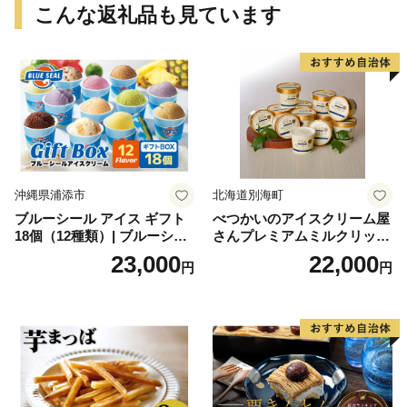
こんな返礼品も見ています
沖縄県浦添市
北海道別海町
ブルーシール アイス ギフト
べつかいのアイスクリーム屋
18個（12種類）| ブルーシー
さんプレミアムミルクリッチ
ルアイス ブルーシールアイ
12個（AP-01）（ 北海道アイ
23,000
22,000
円
円
スクリーム 着日指定可能 送
ス 北海道産アイス アイス ア
料無料 ジェラート 沖縄県 バ
イススイーツ アイスクリー
ースデー 贈り物 プレゼント
ム 北海道産アイスクリーム
誕生日 カップ 詰め合わせ バ
道産アイス 道産アイスクリ
ラエティ | バニラ チョコレー
ーム ギフト 詰合せ 詰め合わ
ト ストロベリー ピスタチオ
せ ふるさと納税 ）
バニラ＆クッキー ウベ 沖縄
紅イモ 塩ちんすこう 沖縄シ