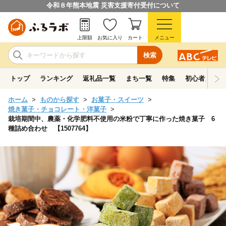
令和８年熊本地震 災害支援寄付受付について
上限額
お気に入り
カート
メニュー
検索
トップ
ランキング
返礼品一覧
まち一覧
特集
初心者ガイド
ホーム
ものから探す
お菓子・スイーツ
焼き菓子・チョコレート・洋菓子
栽培期間中、農薬・化学肥料不使用の米粉で丁寧に作った焼き菓子 6
種詰め合わせ 【1507764】