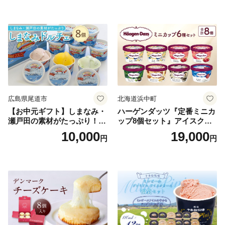
広島県尾道市
北海道浜中町
【お中元ギフト】しまなみ・
ハーゲンダッツ『定番ミニカ
瀬戸田の素材がたっぷり！ジ
ップ8個セット』アイスクリ
ェラート8個
ーム アイス スイーツ デザー
10,000
19,000
円
円
ト_H0016-104