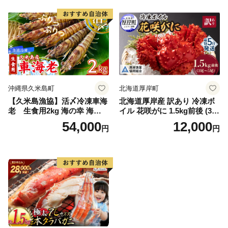
訳あり 北海道 日高 浜茹で ボ
イル済み 冷凍 カニ 蟹 かに
カニ味噌 甲羅 お得 格安 小ぶ
り 解凍 カニ鍋 甲羅焼き 海鮮
返礼品 特産品 新鮮 濃厚 旨み
簡単調理 家庭用 ギフト グル
メ
沖縄県久米島町
北海道厚岸町
【久米島漁協】活〆冷凍車海
北海道厚岸産 訳あり 冷凍ボ
老 生食用2kg 海の幸 海鮮
イル 花咲がに 1.5kg前後 (3尾
車えび クルマエビ 高級食材
～5尾入) 蟹 花咲ガニ 魚介類
54,000
12,000
円
円
生食 刺身 鮮度抜群 プリプリ
魚介 [№5863-1090]
甘み 旨味 塩焼き 天ぷら 素揚
げ BBQ シーフード 贈答 贈
り物 お歳暮 お中元