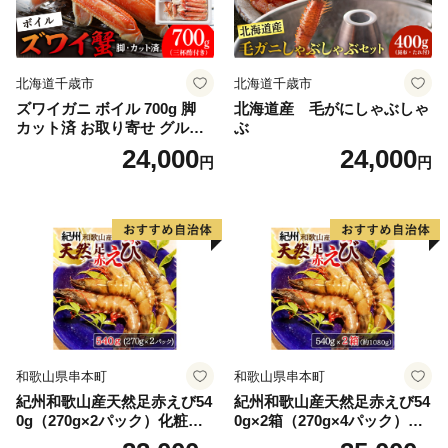
北海道千歳市
北海道千歳市
ズワイガニ ボイル 700g 脚
北海道産 毛がにしゃぶしゃ
カット済 お取り寄せ グルメ
ぶ
【北海道】【札幌バルナバフ
24,000
24,000
円
円
ーズ】
和歌山県串本町
和歌山県串本町
紀州和歌山産天然足赤えび54
紀州和歌山産天然足赤えび54
0g（270g×2パック）化粧箱
0g×2箱（270g×4パック）化
入 ※2026年12月上旬〜2027
粧箱入 ※2026年12月上旬〜2