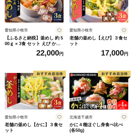
愛知県小牧市
愛知県小牧市
【ふるさと納税】釜めし 約 5
老舗の釜めし【えび】３食セ
00ｇ × 3食 セット えび かに
ット
海のめぐみ 老舗 急速冷凍 レ
22,000
17,000
円
円
ンチン 時短 簡単調理 食品 加
工品 ご飯 お弁当 おにぎり お
茶漬け お取り寄せ お取り寄
せグルメ 愛知県 小牧市 送料
無料
愛知県小牧市
北海道千歳市
老舗の釜めし【かに】３食セ
かに４種ほぐし身食べ比べ
ット
(各50g)