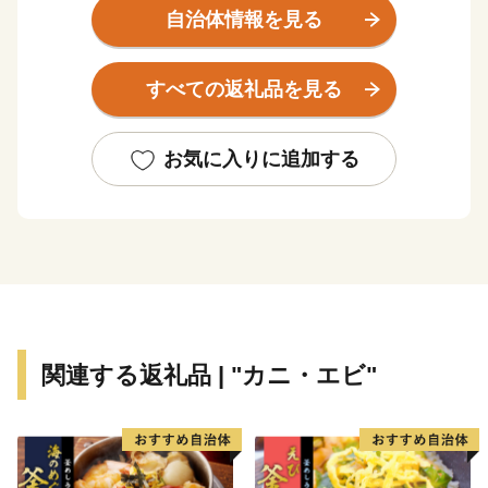
豊かな自然環境は野鳥の宝庫としても知られ、日本で観
自治体情報を見る
察できる半数を超える約330種の野鳥が観測でき、風蓮
湖、春国岱、長節湖などには毎年全国各地から多くの方
すべての返礼品を見る
がバードウォッチングに訪れています。
その他、クルーズ体験やカヌー体験、フットパス、酪農
体験など、都会にはない自然を相手にする北海道ならで
お気に入りに追加する
はのアクティビティも人気を呼んでいます。
また、根室市は「北方領土返還要求運動原点の地」とし
て、これまで長きに渡り北方四島の早期返還を願い、市
民一丸となって世論の先頭に立ち、運動を展開していま
す。
まちの再生・発展のためには解決しなければならない課
題が非常に山積しています。
関連する返礼品 | "カニ・エビ"
すこしづつまちの活性化を目指し歩みを進めてまいりま
すので、今後の根室市にご注目ください。