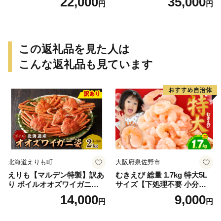
22,000
35,000
円
円
年2月上旬頃順次発送予定
027年2月上旬頃順次発送予定
（お届け日指定不可）／海老
（お届け日指定不可）（お届
エビ えび クマエビ 足赤 天然
け日指定不可）／海老 エビ
おかず【uot772A】
えび クマエビ 足赤 天然 おか
ず【uot773A】
この返礼品を見た人は
こんな返礼品も見ています
北海道えりも町
大阪府泉佐野市
えりも【マルデン特製】訳あ
むきえび 総量 1.7kg 特大5L
り ボイルオオズワイガニ姿2
サイズ【下処理不要 小分け 8
kg《1kg(４尾～５尾)×2》【e
50g×2P 訳あり サイズ不揃い
14,000
9,000
円
円
r002-051-a】 / ふるさと納税
バナメイエビ バラ凍結】
オオズワイガニ ズワイガニ