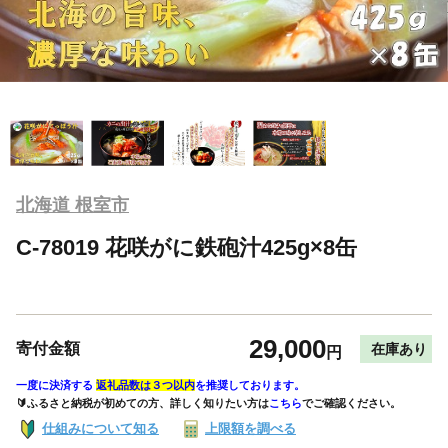
北海道 根室市
C-78019 花咲がに鉄砲汁425g×8缶
29,000
寄付金額
在庫あり
円
一度に決済する
返礼品数は３つ以内
を推奨しております。
🔰ふるさと納税が初めての方、詳しく知りたい方は
こちら
でご確認ください。
仕組みについて知る
上限額を調べる