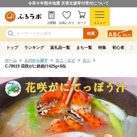
令和８年熊本地震 災害支援寄付受付について
上限額
お気に入り
カート
メニュー
検索
トップ
ランキング
返礼品一覧
まち一覧
特集
初心者ガイド
ホーム
ものから探す
カニ・エビ
カニ
C-78019 花咲がに鉄砲汁425g×8缶