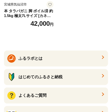
宮城県気仙沼市
本 タラバガニ 脚 ボイル済 約
1.5kg 極太7Lサイズ [カネダ
イ 宮城県 気仙沼市 2056432
42,000
円
6] カニ かに 蟹 たらばがに た
らば蟹 タラバ蟹 たらば タラ
バ ボイル
ふるラボとは
はじめてのふるさと納税
よくあるご質問