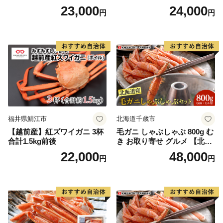
23,000
24,000
円
円
福井県鯖江市
北海道千歳市
【越前産】紅ズワイガニ 3杯
毛ガニ しゃぶしゃぶ 800g む
合計1.5kg前後
き お取り寄せ グルメ 【北海
道】【札幌バルナバフーズ】
22,000
48,000
円
円