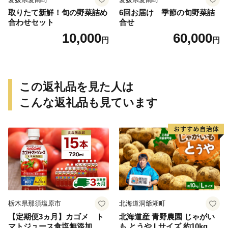
取りたて新鮮！旬の野菜詰め
6回お届け 季節の旬野菜詰
合わせセット
合せ
10,000
60,000
円
円
この返礼品を見た人は
こんな返礼品も見ています
栃木県那須塩原市
北海道洞爺湖町
【定期便3ヵ月】カゴメ ト
北海道産 青野農園 じゃがい
マトジュース食塩無添加 72
も とうや Lサイズ 約10kg 20