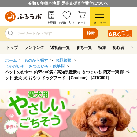
令和８年熊本地震 災害支援寄付受付について
上限額
お気に入り
カート
メニュー
検索
トップ
ランキング
返礼品一覧
まち一覧
特集
初心者ガイド
ホーム
ものから探す
お野菜類
じゃがいも・さつまいも・他芋類
ペットのおやつ 約55g×6袋 / 高知県産素材 さつまいも 四万十鶏 卵 ペ
ット 愛犬 犬 おやつ ドッグフード 【Couleur】 [ATIC001]