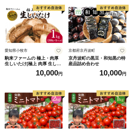
愛知県小牧市
京都府京丹波町
駒来ファームの 極上・肉厚
京丹波町の黒豆・和知黒の特
生しいたけ[極上 肉厚 生しい
産品詰め合わせ
たけ 生シイタケ 生椎茸 安心
10,000
10,000
円
円
安全 国産 採れたて 新鮮 きの
こ 野菜]