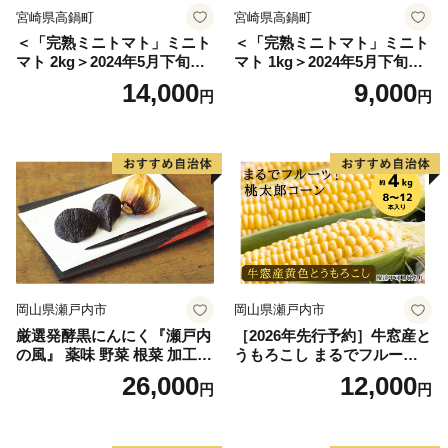
宮崎県高鍋町
宮崎県高鍋町
＜「完熟ミニトマト」ミニト
＜「完熟ミニトマト」ミニト
マト 2kg＞2024年5月下旬迄
マト 1kg＞2024年5月下旬迄
に順次出荷 野菜ソムリエサ
に順次出荷 野菜ソムリエサ
14,000
9,000
円
円
ミット アルル・リリカ共に
ミット アルル・リリカ共に
銀賞受賞！！(2023年11月開
銀賞受賞！！(2023年11月開
催)1回食べてみらんね？宮崎
催)1回食べてみらんね？宮崎
県 高鍋町産 産地直送 有機肥
県 高鍋町産 産地直送 有機肥
料使用 高糖度 西森農園
料使用 高糖度 西森農園
岡山県瀬戸内市
岡山県瀬戸内市
厳選発酵黒にんにく『瀬戸内
［2026年先行予約］牛窓産と
の風』 薬味 野菜 根菜 加工食
うもろこし まるでフルー
品
ツ！最高糖度25度超え 生で
26,000
12,000
円
円
甘い、茹でて美味い！ 黄色
とうもろこし 「桃太郎コー
ン」約4kg（8〜12本入り）