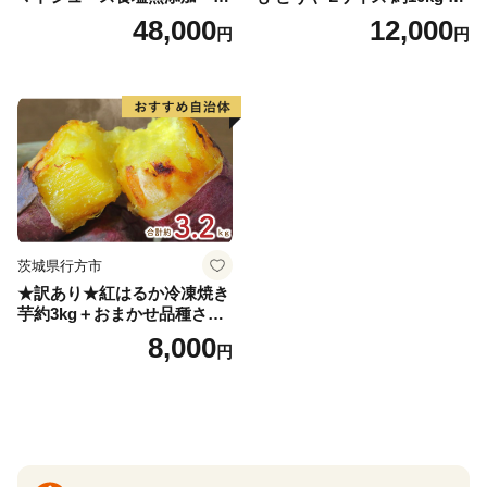
0ml PET×15本 1ケース 毎月
26年10月初旬～12月下旬頃お
48,000
12,000
円
円
届く 3ヵ月 3回コース ns001-
届け 先行予約 北海道 ジャガ
005 【 KAGOME 野菜ジュー
イモ トウヤ 馬鈴薯 ポテト 芋
ス 】
いも イモ 黄色 旬 野菜 農作
物 産地直送 お取り寄せ 国産
茨城県行方市
★訳あり★紅はるか冷凍焼き
芋約3kg＋おまかせ品種さつ
まいも 合計約3.2kg｜さつ
8,000
円
まいも サツマイモ さつま芋
焼き芋 やきいも 冷凍 冷凍焼
き芋 訳あり 訳アリ 紅はるか
茨城県 行方市(EY-25)