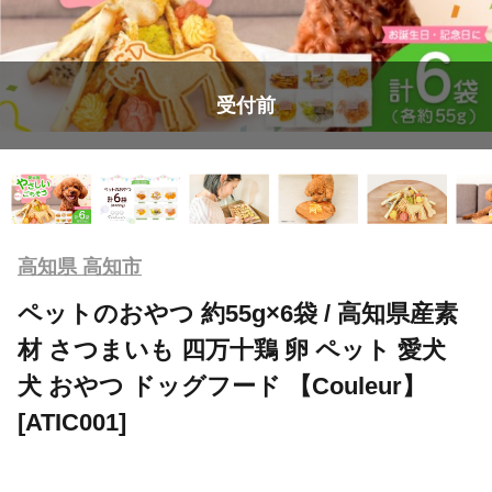
受付前
高知県 高知市
ペットのおやつ 約55g×6袋 / 高知県産素
材 さつまいも 四万十鶏 卵 ペット 愛犬
犬 おやつ ドッグフード 【Couleur】
[ATIC001]