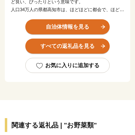
ど良い、ぴったりという意味です。
人口34万人の県都高知市は、ほどほどに都会で、ほどよ
く田舎の魅力を持った小さな街。
人が暮らすのにまさに「ぼっちり」の都市サイズです。
自治体情報を見る
市域はかなり広いのですが、市街地としては南北３キ
ロ、東西５キロほど。
すべての返礼品を見る
そのエリアの中に街の機能がぎゅっと詰まったコンパク
トな街です。
お気に入りに追加する
高知の魅力は、近くでとれた新鮮な魚や野菜など、季節
の食材に事欠かないおいしい生活。
なによりこの地に暮らすことが幸せだと言ってはばから
ない、明るい土佐人たちがいます。
関連する返礼品 | "お野菜類"