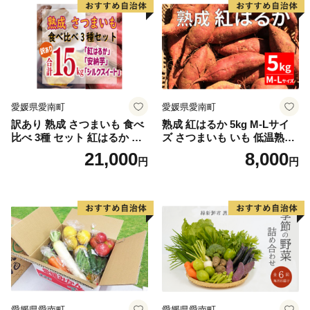
野菜
愛媛県愛南町
愛媛県愛南町
訳あり 熟成 さつまいも 食べ
熟成 紅はるか 5kg M-Lサイ
比べ 3種 セット 紅はるか 安
ズ さつまいも いも 低温熟成
納芋 シルクスイート 合計 15
完全熟成収穫 甘い 糖度 焼き
21,000
8,000
円
円
kg サイズ混合 サツマイモ 焼
芋 やきいも スイートポテト
き芋 干し芋 丸干し 冷凍焼き
おやつ 高糖度 料理 国産 愛媛
芋 冷やし焼き芋 やきいも 蜜
県 愛南町 青果市場
芋 ほしいも スイートポテト
いも天 サイズミックス 甘い
ねっとり 生芋 新芋 あんのう
いも 甘藷 べにはるか スイー
ツ 国産 糖度 産地直送 農家直
送 数量限定 21000円 愛媛 愛
南 ミッチーのおみかん畑
愛媛県愛南町
愛媛県愛南町