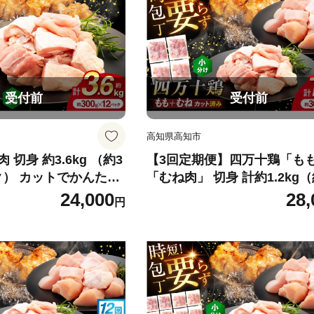
受付前
受付前
高知県高知市
切身 約3.6kg （約3
【3回定期便】四万十鶏「も
ック） カットでかんたん
「むね肉」 切身 計約1.2kg（
 四万十鶏 もも肉 小分
g×4パック）カットでかんた
24,000
28,
円
ト 時短 【三栄ブロイラ
セット / 四万十鶏 もも肉 む
 [ATDP020]
分け 冷凍 カット 時短 【三
ラー販売株式会社】 [ATDP02