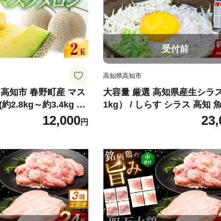
受付前
高知県高知市
高知市 春野町産 マス
大容量 厳選 高知県産生シラス
約2.8kg～約3.4kg 箱
1kg） / しらす シラス 高知 
026年9月10日～2026
魚介類 海鮮 冷凍 真空 個包装
12,000
23,
円
送〉 【片山農園】 [AT
ジアマリン有限会社】 [ATCM0