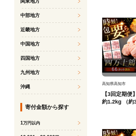
関東地方
もも肉 小分け
【三栄ブロイ
中部地方
[ATDP013]
近畿地方
中国地方
四国地方
九州地方
高知県高知市
沖縄
【3回定期便
約1.2kg （
寄付金額から探す
トでかんたん 
もも肉 小分け
1
万円以内
【三栄ブロイ
[ATDP017]