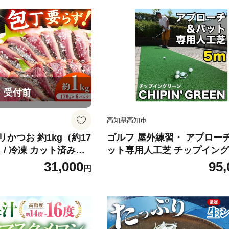
受付前
高知県高知市
かつお 約1kg（約17
ゴルフ 屋外練習・ アプロー
 / 冷凍 カット済みカ
ット専用人工芝 チップイン
ゆず庵】 [ATHM00
ン CHIPIN'GREEN 90cm×5
31,000
95,
円
ターマット工房PROゴルフ
プ】 [ATAG106]