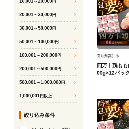
10,001～20,000
円
20,001～30,000
円
30,001～50,000
円
50,001～100,000
円
100,001～200,000
円
高知県高知市
四万十鶏もも肉 
200,001～500,000
円
00g×12パ
時短セット /
500,001～1,000,000
円
け 冷凍 カッ
ー販売株式会社】
1,000,001
円以上
絞り込み条件