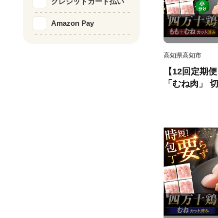
クレジットカード払い
Amazon Pay
高知県高知市
【12回定期
「むね肉」 切身
g×4パック
セット / 四
分け 冷凍 カ
ラー販売株式会社