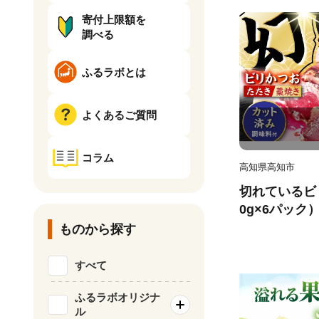
寄付上限額を
調べる
ふるラボとは
よくあるご質問
コラム
高知県高知市
切れているビリ
0g×6パック）
ツオ【有限会社
ものから探す
6]
すべて
ふるラボオリジナ
ル