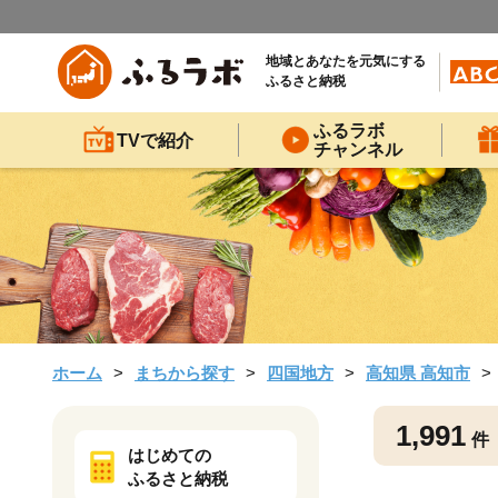
地域とあなたを元気にする
ふるさと納税
ふるラボ
TVで紹介
チャンネル
ホーム
まちから探す
四国地方
高知県 高知市
1,991
件
はじめての
ふるさと納税