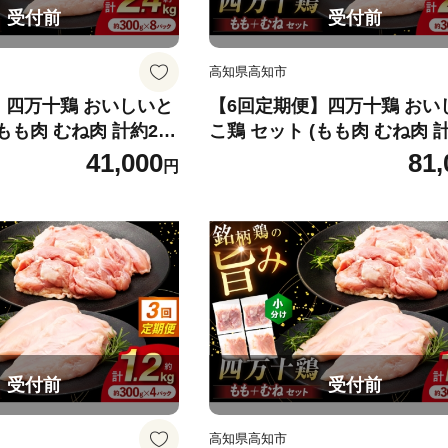
受付前
受付前
高知県高知市
】四万十鶏 おいしいと
【6回定期便】四万十鶏 おい
もも肉 むね肉 計約2.4
こ鶏 セット (もも肉 むね肉 計
鶏 もも肉 むね肉 冷凍
kg)/ 四万十鶏 もも肉 むね肉
41,000
81,
円
ラー販売株式会社】
【三栄ブロイラー販売株式会
[ATDP007]
受付前
受付前
高知県高知市