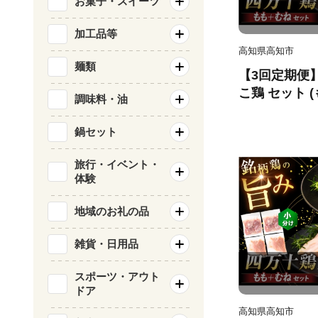
お菓子・スイーツ
加工品等
高知県高知市
麺類
【3回定期便
こ鶏 セット (
調味料・油
kg)/ 四万十
【三栄ブロイ
鍋セット
[ATDP006]
旅行・イベント・
体験
地域のお礼の品
雑貨・日用品
スポーツ・アウト
ドア
高知県高知市