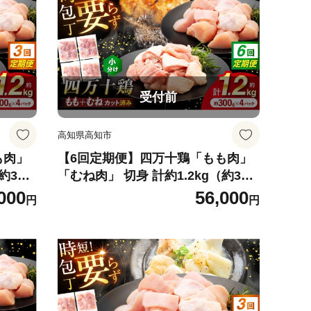
受付前
高知県高知市
も肉」
【6回定期便】四万十鶏「もも肉」
約300
「むね肉」 切身 計約1.2kg（約300
ん時短
g×4パック）カットでかんたん時短
000
56,000
円
円
ね肉 小
セット / 四万十鶏 もも肉 むね肉 小
栄ブロイ
分け 冷凍 カット 時短 【三栄ブロイ
5]
ラー販売株式会社】 [ATDP026]