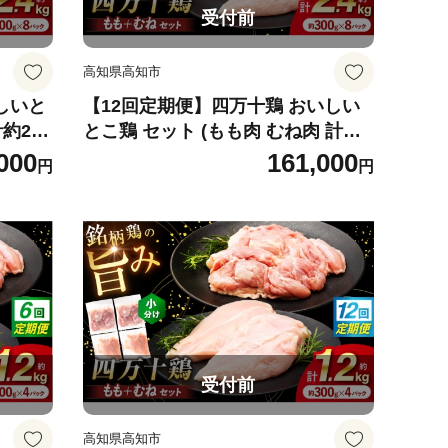
受付前
高知県高知市
しいと
【12回定期便】四万十鶏 おいしい
約2.4
とこ鶏 セット (もも肉 むね肉 計約
 冷凍
2.4kg)/ 四万十鶏 もも肉 むね肉 冷
000
161,000
円
円
社】
凍【三栄ブロイラー販売株式会社】
[ATDP008]
受付前
高知県高知市