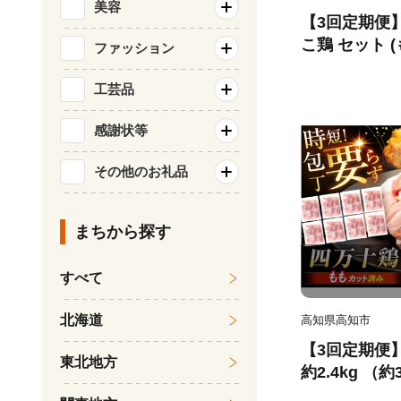
美容
【3回定期便
こ鶏 セット (もも
ファッション
kg)/ 四万十
【三栄ブロイ
工芸品
[ATDP010]
感謝状等
その他のお礼品
まちから探す
すべて
北海道
高知県高知市
【3回定期便
東北地方
約2.4kg （
トでかんたん 