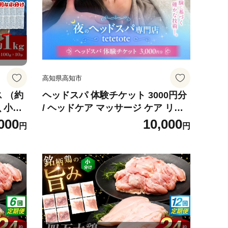
高知県高知市
 （約
ヘッドスパ 体験チケット 3000円分
魚 小魚
/ ヘッドケア マッサージ ケア リフ
 【ア
レッシュ リラックス 体験 チケット
000
10,000
円
円
02]
【夜のヘッドスパ専門店tetetote】
[ATIJ003]