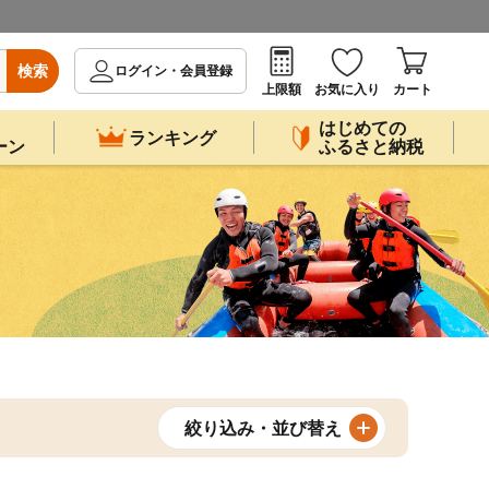
検索
ログイン・会員登録
上限額
お気に入り
カート
はじめての
ランキング
ーン
ふるさと納税
絞り込み・並び替え