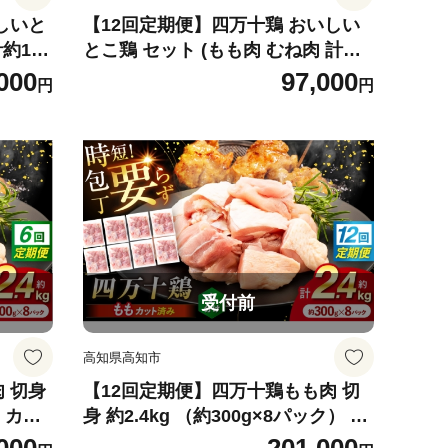
しいと
【12回定期便】四万十鶏 おいしい
とこ鶏 セット (もも肉 むね肉 計約
 冷凍
1.2kg)/ 四万十鶏 もも肉 むね肉 冷
000
97,000
円
円
社】
凍【三栄ブロイラー販売株式会社】
[ATDP012]
受付前
高知県高知市
 切身
【12回定期便】四万十鶏もも肉 切
） カッ
身 約2.4kg （約300g×8パック） カ
四万十鶏
ットでかんたん 時短セット / 四万十