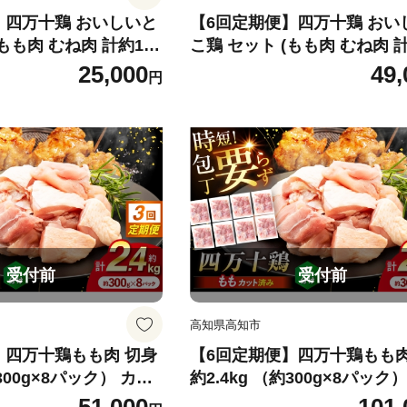
】四万十鶏 おいしいと
【6回定期便】四万十鶏 おい
肉 むね肉 計約1.2
こ鶏 セット (もも肉 むね肉 計約1.2
鶏 もも肉 むね肉 冷凍
kg)/ 四万十鶏 もも肉 むね肉
25,000
49,
円
ラー販売株式会社】
【三栄ブロイラー販売株式会
[ATDP011]
受付前
受付前
高知県高知市
】四万十鶏もも肉 切身
【6回定期便】四万十鶏もも肉
約300g×8パック） カッ
約2.4kg （約300g×8パック
時短セット / 四万十鶏
トでかんたん 時短セット / 