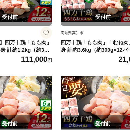
受付前
受付前
高知県高知市
便】四万十鶏「もも肉」
四万十鶏「もも肉」「むね肉
 計約1.2kg（約300
身 計約3.6kg（約300g×12
）カットでかんたん時短
カットでかんたん時短セット /
111,000
21,
円
万十鶏 もも肉 むね肉 小
十鶏 もも肉 むね肉 小分け 冷
ット 時短 【三栄ブロイ
ット 時短 【三栄ブロイラー
】 [ATDP027]
式会社】 [ATDP028]
受付前
受付前