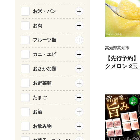
お米・パン
お肉
フルーツ類
高知県高知市
カニ・エビ
【先行予約】 
クメロン 2玉 (
おさかな類
重量込み) 〈2
年9月15日発
お野菜類
CI002]
たまご
お酒
お飲み物