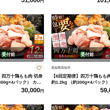
51,000
101,
円
 冷凍 カット 時短
もも肉 小分け 冷凍 カット 
ラー販売株式会社】
【三栄ブロイラー販売株式会
[ATDP014]
受付前
受付前
高知県高知市
】四万十鶏もも肉 切身
【6回定期便】四万十鶏もも肉
約300g×4パック） カッ
約1.2kg （約300g×4パック
時短セット / 四万十鶏
トでかんたん 時短セット / 
30,000
59,
円
 冷凍 カット 時短
もも肉 小分け 冷凍 カット 
ラー販売株式会社】
【三栄ブロイラー販売株式会
[ATDP018]