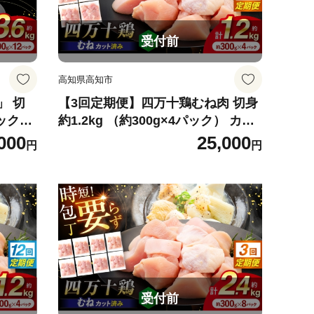
受付前
高知県高知市
」 切
【3回定期便】四万十鶏むね肉 切身
パック）
約1.2kg （約300g×4パック） カッ
 四万
トでかんたん 時短セット / 四万十鶏
000
25,000
円
円
凍 カ
むね肉 小分け 冷凍 カット 時短
販売株
【三栄ブロイラー販売株式会社】
[ATDP030]
受付前