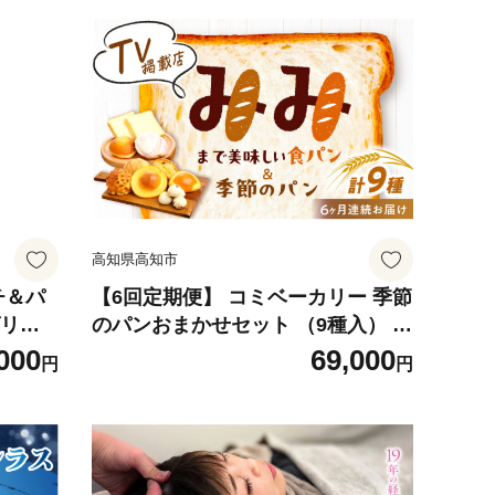
高知県高知市
チ＆パ
【6回定期便】 コミベーカリー 季節
グリー
のパンおまかせセット （9種入） /
m 【パ
高知 コミ パン 食パン 菓子パン 季
000
69,000
円
円
ショッ
節 おまかせ セット 詰め合わせ 【株
式会社こみベーカリー】 [ATBN00
2]