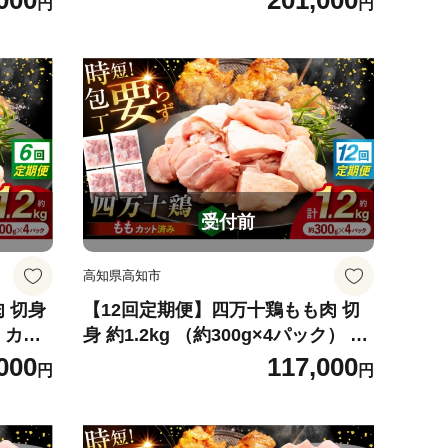
000
201,000
円
円
時短
鶏 もも肉 小分け 冷凍 カット 時短
社】
【三栄ブロイラー販売株式会社】
[ATDP015]
受付前
高知県高知市
 切身
【12回定期便】四万十鶏もも肉 切
） カッ
身 約1.2kg （約300g×4パック） カ
四万十鶏
ットでかんたん 時短セット / 四万十
000
117,000
円
円
時短
鶏 もも肉 小分け 冷凍 カット 時短
社】
【三栄ブロイラー販売株式会社】
[ATDP019]