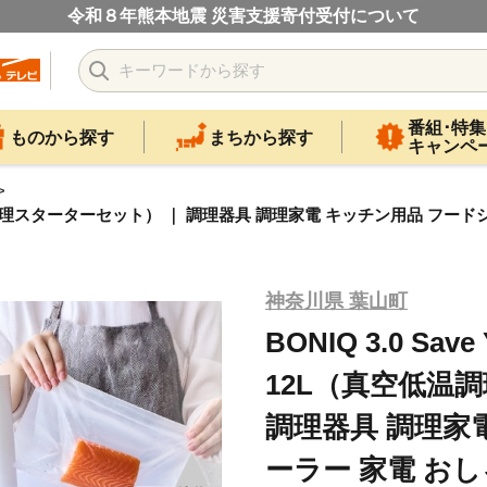
令和８年熊本地震 災害支援寄付受付について
番組･特集
ものから探す
まちから探す
キャンペ
2L（真空低温調理スターターセット） ｜ 調理器具 調理家電 キッチン用品 フード
神奈川県 葉山町
BONIQ 3.0 Sav
12L（真空低温
調理器具 調理家
ーラー 家電 お