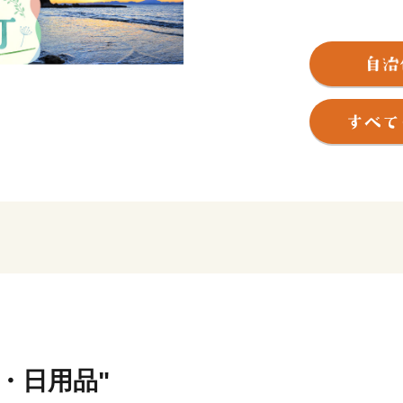
神奈川県三浦郡葉山町は、東
キロの町。
相模湾を望む海岸線は、「
明治時代以降、御用邸が造
しました。
また、葉山町は〝ヨット発
ヨットハーバーをはじめ、
ます。
皆さまから葉山町へいただ
葉山町のふるさとづくりの
ーーーーー
貨・日用品"