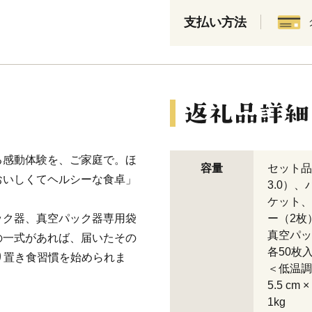
支払い方法
る感動体験を、ご家庭で。ほ
容量
セット品
おいしくてヘルシーな食卓」
3.0）
ケット、
ック器、真空パック器専用袋
ー（2枚
真空パッ
の一式があれば、届いたその
各50枚
作り置き食習慣を始められま
＜低温調理
5.5 c
1kg