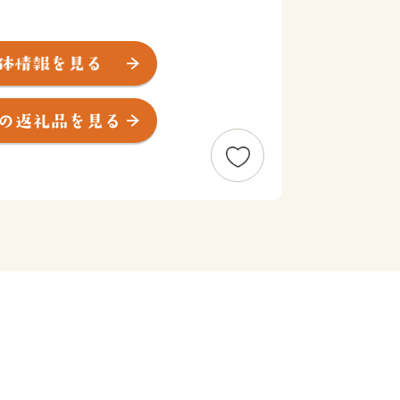
京都心から約50キロ 、面積約17平方
日本の渚百選」等に選ばれる名勝です。
営されるなど首都圏の保養地として発展
祥の地〟でもあります。
マリンスポーツに関する施設が多くあり
いた寄付金は、
ために大切に活用させていただきます。