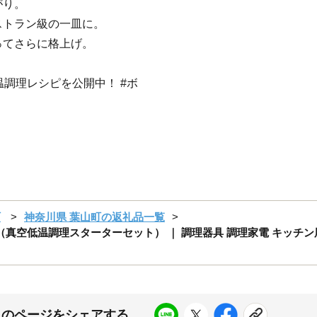
がり。
ストラン級の一皿に。
ってさらに格上げ。
低温調理レシピを公開中！ #ボ
町
神奈川県 葉山町の返礼品一覧
t ホワイト 12L（真空低温調理スターターセット） ｜ 調理器具 調理家電 キ
このページをシェアする