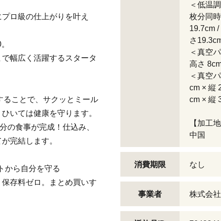
＜低温調
にプロ級の仕上がりを叶え
枚分同時
19.7cm
さ19.3cm
0。
＜真空パッ
まで幅広く活躍するスタータ
高さ 8cm
＜真空パ
cm × 縦 
ックにすることで、サクッとミール
cm × 縦 
、ひいては健康を守ります。
【加工地
日分の食事が完成！仕込み、
中国
てが完結します。
消費期限
なし
ストから自分を守る
、保存料ゼロ。まとめ買いす
事業者
株式会社