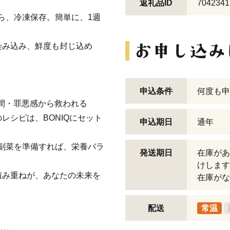
返礼品ID
7042341
たら、冷凍保存。簡単に、1週
染み込み、鮮度も封じ込め
申込条件
何度も申
手間・罪悪感から救われる
レシピは、BONIQにセット
申込期日
通年
副菜を準備すれば、栄養バラ
発送期日
在庫があ
けします
積み重ねが、あなたの未来を
在庫がな
配送
常温