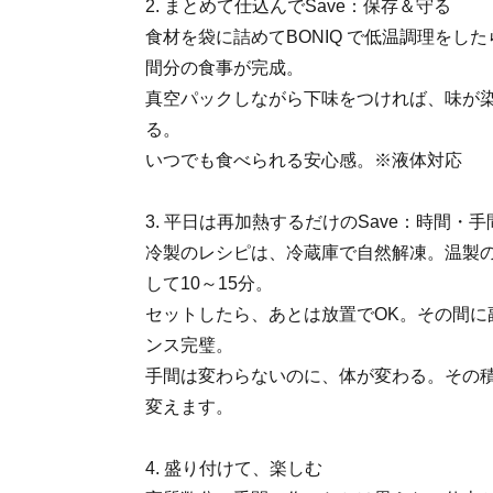
2. まとめて仕込んでSave：保存＆守る
食材を袋に詰めてBONIQ で低温調理をし
間分の食事が完成。
真空パックしながら下味をつければ、味が
る。
いつでも食べられる安心感。※液体対応
3. 平日は再加熱するだけのSave：時間・
冷製のレシピは、冷蔵庫で自然解凍。温製の
して10～15分。
セットしたら、あとは放置でOK。その間に
ンス完璧。
手間は変わらないのに、体が変わる。その
変えます。
4. 盛り付けて、楽しむ