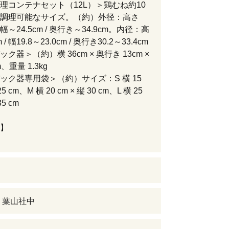
理コンテナセット（12L）＞鶏むね約10
調理可能なサイズ。（約）外径：高さ
 / 幅～24.5cm / 奥行き～34.9cm。内径：高
 / 幅19.8～23.0cm / 奥行き30.2～33.4cm
ク器＞（約）横 36cm × 奥行き 13cm ×
、重量 1.3kg
ック器専用袋＞（約）サイズ：S 横 15
25 cm、M 横 20 cm × 縦 30 cm、L 横 25
35 cm
】
 葉山社中