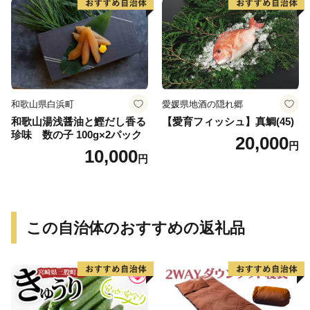
ラー 愛知県 小牧市 冷凍 送料
無料
和歌山県白浜町
愛媛県地酒の隠れ郷
和歌山湯浅醤油と鰹だし香る
【愛育フィッシュ】真鯛(45)
珍味 数の子 100g×2パック
20,000
円
10,000
円
この自治体のおすすめの返礼品