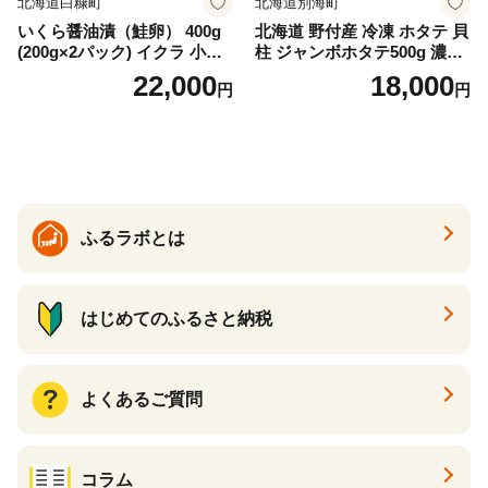
北海道白糠町
北海道別海町
いくら醤油漬（鮭卵） 400g
北海道 野付産 冷凍 ホタテ 貝
(200g×2パック) イクラ 小分
柱 ジャンボホタテ500g 濃厚
け いくら醤油漬 鮭いくら い
な旨味と甘み （ほたて ホタ
22,000
18,000
円
円
くら醤油漬け 鮭 鮭卵 ikura
テ 帆立 貝柱 ホタテ貝柱 大玉
醤油いくら 冷凍いくら いく
大粒 北海道 別海 野付 ふるさ
ら北海道 醤油鮭いくら 人気
と納税）
大好評品 北海道 白糠町
ふるラボとは
はじめてのふるさと納税
よくあるご質問
コラム