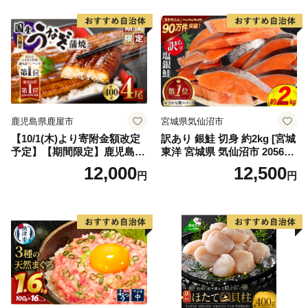
鹿児島県鹿屋市
宮城県気仙沼市
【10/1(木)より寄附金額改定
訳あり 銀鮭 切身 約2kg [宮城
予定】【期間限定】鹿児島県
東洋 宮城県 気仙沼市 205649
大隅産うなぎ蒲焼4尾（400
91] 鮭 魚介類 海鮮 訳アリ 規
12,000
12,500
円
円
g） KN007-023
格外 不揃い さけ サケ 鮭切身
シャケ 切り身 冷凍 家庭用 お
かず 弁当 支援 サーモン 銀鮭
切り身 魚 わけあり