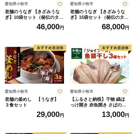
愛知県小牧市
愛知県小牧市
老舗のうなぎ 【きざみうな
老舗のうなぎ 【きざみうな
ぎ】10袋セット（秘伝のタレ
ぎ】15袋セット（秘伝のタレ
付）
付）
46,000
68,000
円
円
愛知県小牧市
愛知県小牧市
老舗の釜めし 【うなぎ】
【ふるさと納税】干物 縞ほ
３食セット
っけ開き 赤魚開き さばの開
き 魚醤干し 3種 セット 詰め
29,000
13,000
円
円
合わせ 魚 おかず 肉厚 おいし
い さば 赤魚 縞ホッケ ジョイ
フーズ 魚貝類 お取り寄せ お
取り寄せグルメ 魚醤 ナンプ