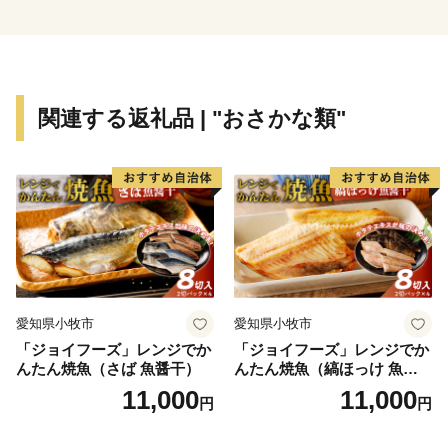
関連する返礼品 | "おさかな類"
愛知県小牧市
愛知県小牧市
「ジョイフーズ」レンジでか
「ジョイフーズ」レンジでか
んたん焼魚（さば 魚醤干）
んたん焼魚（縞ほっけ 魚醤
干）
11,000
11,000
円
円