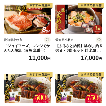
愛知県小牧市
愛知県小牧市
「ジョイフーズ」レンジでか
【ふるさと納税】釜めし 約 5
んたん焼魚（赤魚 魚醤干）
00ｇ × 3食 セット 鮭 老舗 急
速冷凍 レンチン 時短 簡単調
11,000
17,000
円
円
理 食品 加工品 海鮮 手作り
ほくほく ご飯 お弁当 おにぎ
り お茶漬け お取り寄せ お取
り寄せグルメ 愛知県 小牧市
送料無料