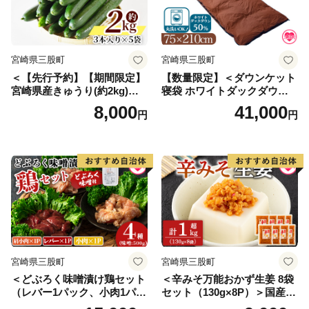
宮崎県三股町
宮崎県三股町
＜【先行予約】【期間限定】
【数量限定】＜ダウンケット
宮崎県産きゅうり(約2kg)＞
寝袋 ホワイトダックダウン5
(約2kg・3本入り×5袋)パリッ
0% フェザー50% 充填量0.3k
8,000
41,000
円
円
と甘い魔法のキュウリ「マジ
g ブラウン限定コンパクト収
キュー」漬物や天ぷらに！
納 丸洗い可能 防災 車中泊 寝
【MI149-yt】【ゆたか農園】
具＞ふとん 封筒型【MI177-b
s】【株式会社ベストライ
フ】
宮崎県三股町
宮崎県三股町
＜どぶろく味噌漬け鶏セット
＜辛みそ万能おかず生姜 8袋
（レバー1パック、小肉1パッ
セット（130g×8P）＞国産生
ク、肩小肉1パック）どぶろ
姜を細かく刻み旨みのある味