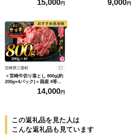
15,000
9,000
円
円
く味噌（500g）＞南九州産鶏
噌と唐辛子を加えた万能おか
肉使用【MI170-gs】【我生
ず生姜！【MI090-ko】【株式
庵】
会社上沖産業】
宮崎県三股町
＜宮崎牛切り落とし 800g(約
200g×4パック)＞国産 4等級
以上 A5ランク A4ランク 1キ
14,000
円
ロ 黒毛和牛 牛肉 霜降り ギフ
ト お中元 しぐれ煮 牛丼 贈り
物 贈物 小分け 使いやすい 三
股町 国産 特産品 精肉 牛肉
セット 詰め合わせ 個包装
この返礼品を見た人は
【MI196-hr】【肉の豊楽】
こんな返礼品も見ています