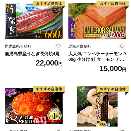
鹿児島県大崎町
北海道白糠町
鹿児島県産うなぎ長蒲焼4尾
大人気 エンペラーサーモン 9
00g 小分け 鮭 サーモン アト
22,000
円
ランティックサーモン 水産
15,000
円
庁長官賞 受賞 さけ シャケ し
ゃけ sake カルパッチョ ソテ
ー レアステーキ 人気 高級 大
満足 美味しい 贈答 生食用 刺
身 お刺身 刺し身 魚介類 海鮮
冷凍 厚切り 薄切り ふるさと
納税 ふるさとチョイス チョ
イス 北海道 白糠町