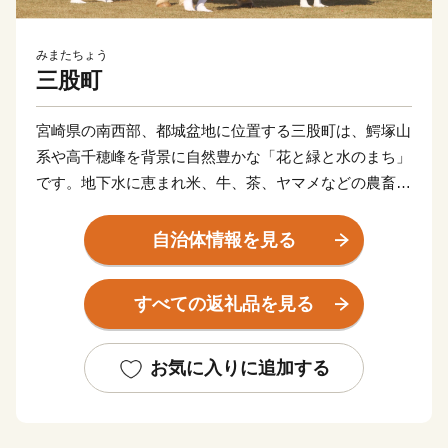
みまたちょう
三股町
宮崎県の南西部、都城盆地に位置する三股町は、鰐塚山
系や高千穂峰を背景に自然豊かな「花と緑と水のまち」
です。地下水に恵まれ米、牛、茶、ヤマメなどの農畜水
産物、陶器や木工品が有名です。また「ジャンカン馬踊
り」「棒踊り」など郷土芸能が今もなお各地区で受け継
自治体情報を見る
がれています。車で宮崎空港から６０分、鹿児島空港か
ら７０分程度とアクセスしやすく、県内では住みやすい
すべての返礼品を見る
まちとしても知られています。ふるさと納税を通じて三
股町を全国の皆さんに知ってもらう機会にしたいと思い
ます。
お気に入りに追加する