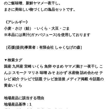
のご飯味噌、新鮮ヤマメ一夜干し。
まさに美味しい物づくしの逸品セットです。
《アレルギー》
小麦・さけ（鮭）・いくら・大豆・ごま
※本品には果汁(ガァバジュース)を使用しております
［応援(提供)事業者：有限会社 しゃくなげの森］
▼検索タグ
国産 九州産 宮崎 いくら 魚卵 やまめ ヤマメ漬け 一夜干し こ
んぶ スモーク マリネ 味噌 みそ おかず 水産物 詰め合わせ テ
レビ 紹介 テレビで話題 テレビ放送後 メディア掲載 今話題の
黄金いくら
地場産品に該当する理由
地場産品基準：1