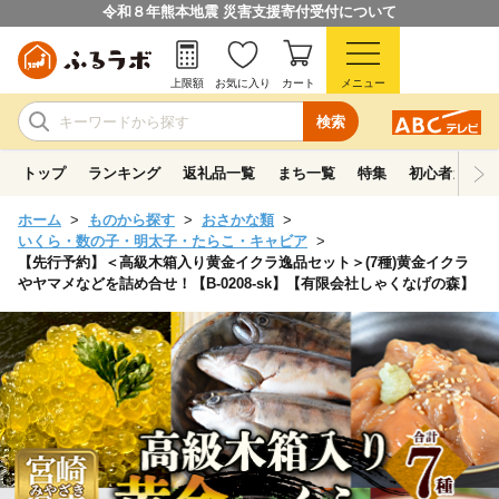
令和８年熊本地震 災害支援寄付受付について
上限額
お気に入り
カート
メニュー
検索
トップ
ランキング
返礼品一覧
まち一覧
特集
初心者ガイド
ホーム
ものから探す
おさかな類
いくら・数の子・明太子・たらこ・キャビア
【先行予約】＜高級木箱入り黄金イクラ逸品セット＞(7種)黄金イクラ
やヤマメなどを詰め合せ！【B-0208-sk】【有限会社しゃくなげの森】