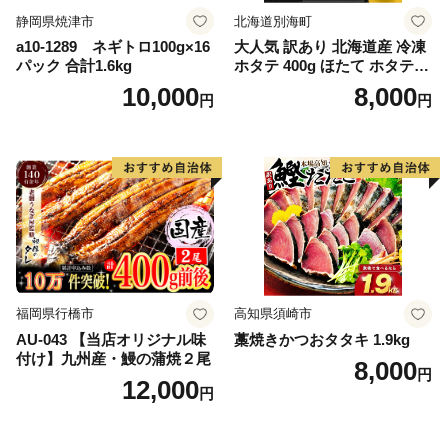
静岡県焼津市
北海道別海町
a10-1289 ネギトロ100g×16
大人気 訳あり 北海道産 冷凍
パック 合計1.6kg
ホタテ 400g ほたて ホタテ
帆立 貝柱 海鮮 魚介類 刺身
10,000
8,000
円
円
大粒 天然 海鮮 ランキング 大
人気 人気 おすすめ 訳あり ）
福岡県行橋市
高知県須崎市
AU-043 【当店オリジナル味
藁焼きかつおタタキ 1.9kg
付け】九州産・鰻の蒲焼２尾
8,000
円
12,000
円