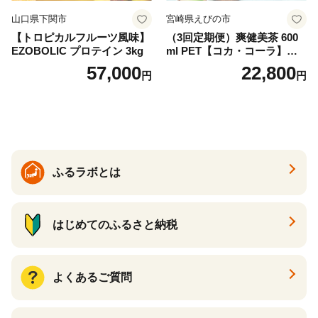
山口県下関市
宮崎県えびの市
【トロピカルフルーツ風味】
（3回定期便）爽健美茶 600
EZOBOLIC プロテイン 3kg
ml PET【コカ・コーラ】ペ
ットボトル 1ケース(24本) 定
57,000
22,800
円
円
期便 3回(72本) セット お茶
カフェインゼロ ノンカフェ
イン ハトムギ ブレンド茶 宮
崎県 えびの市 送料無料
ふるラボとは
はじめてのふるさと納税
よくあるご質問