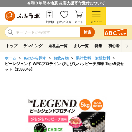
令和８年熊本地震 災害支援寄付受付について
上限額
お気に入り
カート
メニュー
検索
トップ
ランキング
返礼品一覧
まち一覧
特集
初心者ガイド
ホーム
ものから探す
お飲み物
果汁飲料・炭酸飲料
ビーレジェンド WPCプロテイン ぴちぴちハッピーチ風味 1kg×5袋セ
ット【1586046】