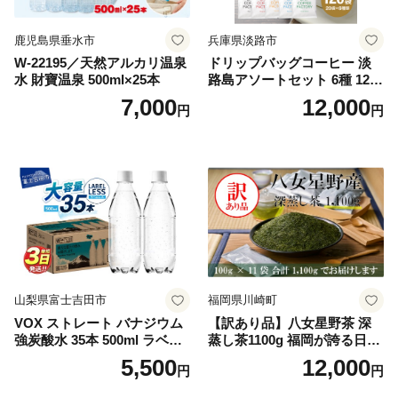
鹿児島県垂水市
兵庫県淡路市
W-22195／天然アルカリ温泉
ドリップバッグコーヒー 淡
水 財寶温泉 500ml×25本
路島アソートセット 6種 120
袋 飲み比べ コーヒー
7,000
12,000
円
円
山梨県富士吉田市
福岡県川崎町
VOX ストレート バナジウム
【訳あり品】八女星野茶 深
強炭酸水 35本 500ml ラベル
蒸し茶1100g 福岡が誇る日本
レス【富士吉田市限定カート
茶_ 訳アリ 常温 お茶 茶袋 常
5,500
12,000
円
円
ン】
備品 おちゃ ocha 茶葉 緑茶
飲料 飲み物 八女 茶 日本茶