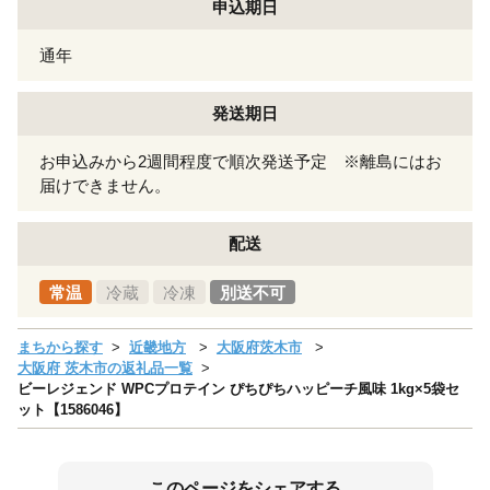
申込期日
通年
発送期日
お申込みから2週間程度で順次発送予定 ※離島にはお
届けできません。
配送
常温
冷蔵
冷凍
別送不可
まちから探す
近畿地方
大阪府茨木市
大阪府 茨木市の返礼品一覧
ビーレジェンド WPCプロテイン ぴちぴちハッピーチ風味 1kg×5袋セ
ット【1586046】
このページをシェアする