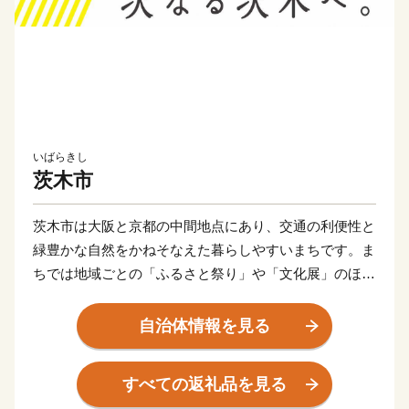
いばらきし
茨木市
茨木市は大阪と京都の中間地点にあり、交通の利便性と
緑豊かな自然をかねそなえた暮らしやすいまちです。ま
ちでは地域ごとの「ふるさと祭り」や「文化展」のほ
か、まち全体で取り組む「茨木フェスティバル」などが
盛んで、いつも多くの笑顔があふれています。また、古
自治体情報を見る
墳や貴重な歴史文化財が多数残り、日本人初のノーベル
文学賞作家である川端康成が3歳から18歳まで過ごすな
すべての返礼品を見る
ど歴史文化が豊かなまちでもあります。