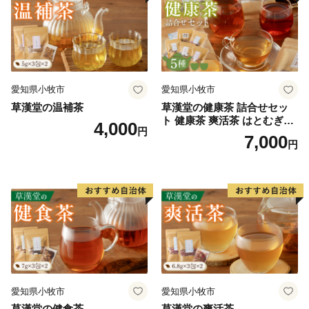
愛知県小牧市
愛知県小牧市
草漢堂の温補茶
草漢堂の健康茶 詰合せセッ
ト 健康茶 爽活茶 はとむぎ茶
4,000
円
温補茶 健食茶 和漢紅茶 お茶
7,000
円
愛知県小牧市
愛知県小牧市
草漢堂の健食茶
草漢堂の爽活茶