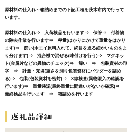
原材料の仕入れ～箱詰めまでの下記工程を茨木市内で行って
います。
原材料の仕入れ⇒ 入荷検品を行います⇒ 保管⇒ 付着物
の除去作業を行います⇒ 秤量(はかりにかけて重量をはかり
ます)⇒ 篩い(ホエイ原料入れて、網目を通る細かいものをよ
り分けます)⇒ 混合機で混ぜる(味付けを行う)⇒ マグネッ
ト(金属片などの異物のチェック)⇒ 篩い ⇒ 包装資材の印
字 ⇒ 計量・充填(重さを測り包装資材にパウダーを詰め
る)⇒ 包装(包装資材を密封)⇒ X線検査(異物混入の確認を
行います)⇒ 重量確認(最終重量に間違いがないか確認)⇒
最終検品を行います ⇒ 箱詰めを行います