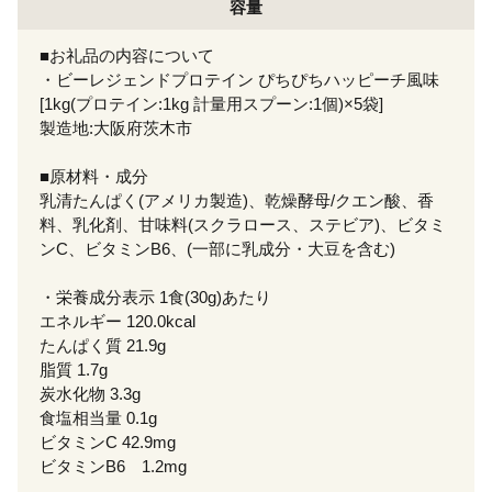
容量
■お礼品の内容について
・ビーレジェンドプロテイン ぴちぴちハッピーチ風味
[1kg(プロテイン:1kg 計量用スプーン:1個)×5袋]
製造地:大阪府茨木市
■原材料・成分
乳清たんぱく(アメリカ製造)、乾燥酵母/クエン酸、香
料、乳化剤、甘味料(スクラロース、ステビア)、ビタミ
ンC、ビタミンB6、(一部に乳成分・大豆を含む)
・栄養成分表示 1食(30g)あたり
エネルギー 120.0kcal
たんぱく質 21.9g
脂質 1.7g
炭水化物 3.3g
食塩相当量 0.1g
ビタミンC 42.9mg
ビタミンB6 1.2mg