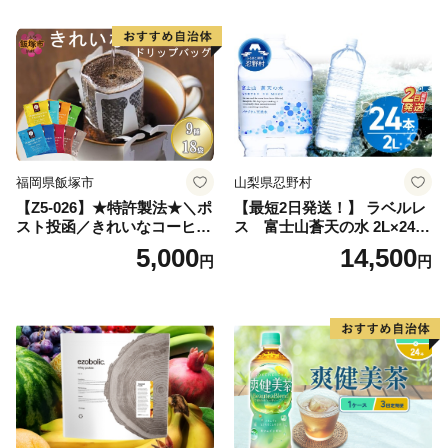
深むし茶 深蒸し 訳あり お茶
っぱ tea 八女茶 お手軽 簡単
小分け お土産 お取り寄せ グ
ルメ 福岡 九州 福岡県 国産
日本 ふかむし茶 ふかむし 家
庭用 自宅用 ちゃ りょくちゃ
ふかむしちゃ 急須 甘み 川崎
町 送料無料
福岡県飯塚市
山梨県忍野村
【Z5-026】★特許製法★＼ポ
【最短2日発送！】 ラベルレ
スト投函／きれいなコーヒー
ス 富士山蒼天の水 2L×24本
ドリップバッグ9種セット(18
（4ケース）※離島不可 天然
5,000
14,500
円
円
袋)ゆうパケットでお届け！
水 ミネラルウォーター 水 ペ
ットボトル 2000ml バナジウ
ム天然水 飲料水 軟水 鉱水 国
産 シリカ ミネラル 美容 備蓄
防災 長期保存 富士山 山梨県
忍野村