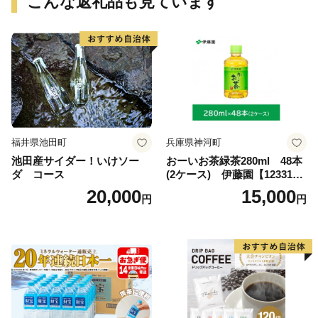
こんな返礼品も見ています
福井県池田町
兵庫県神河町
池田産サイダー！いけソー
おーいお茶緑茶280ml 48本
ダ コース
(2ケース) 伊藤園【123317
3】
20,000
15,000
円
円