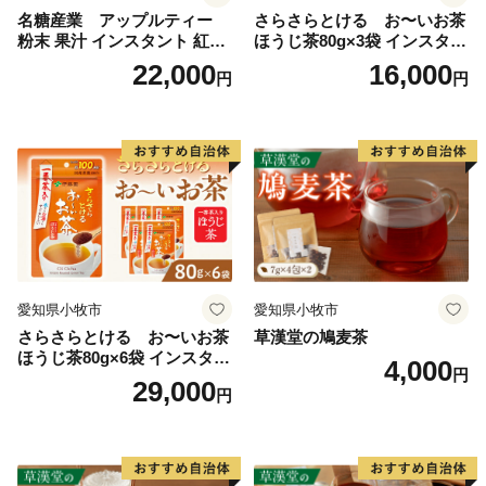
名糖産業 アップルティー
さらさらとける お〜いお茶
粉末 果汁 インスタント 紅茶
ほうじ茶80g×3袋 インスタン
ティー ビタミンC 袋 ロング
トほうじ茶 粉末ほうじ茶 粉
22,000
16,000
円
円
セラー 粉末飲料 粉末茶 簡単
末茶 おーいお茶 粉末緑茶
手軽 ホット アイス
愛知県小牧市
愛知県小牧市
さらさらとける お〜いお茶
草漢堂の鳩麦茶
ほうじ茶80g×6袋 インスタン
4,000
円
トほうじ茶 粉末ほうじ茶 粉
29,000
円
末茶 おーいお茶 粉末緑茶