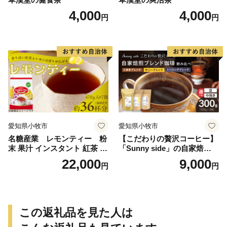
4,000
4,000
円
円
愛知県小牧市
愛知県小牧市
名糖産業 レモンティー 粉
【こだわりの贅沢コーヒー】
末 果汁 インスタント 紅茶 ビ
「Sunny side」の自家焙煎珈
タミンC 袋 ロングセラー 粉
琲ブレンド珈琲飲み比べセッ
22,000
9,000
円
円
末飲料 粉末茶 簡単 手軽 ホッ
ト（300g）
ト アイス
この返礼品を見た人は