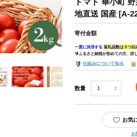
トマト 華小町 野
地直送 国産 [A-22
寄付金額
一度に決済する
返礼品数は３つ以
🔰ふるさと納税が初めての方、詳
仕組みについて知る
数量
お気
お