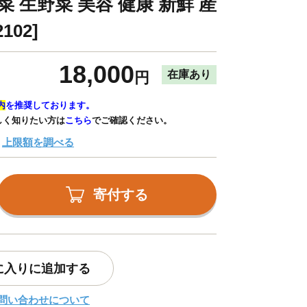
菜 生野菜 美容 健康 新鮮 産
102]
18,000
在庫あり
円
内
を推奨しております。
しく知りたい方は
こちら
でご確認ください。
上限額を調べる
寄付する
に入りに追加する
問い合わせについて