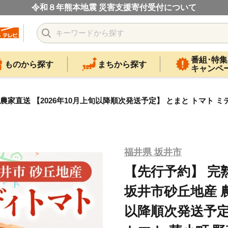
令和８年熊本地震 災害支援寄付受付について
番組･特集
ものから探す
まちから探す
キャンペ
農家直送 【2026年10月上旬以降順次発送予定】 とまと トマト ミデ
福井県 坂井市
【先行予約】 完熟
坂井市砂丘地産 農
以降順次発送予定