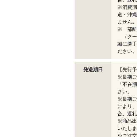
※消費期
道・沖縄
ません。
※一部離
（クー
誠に勝手
ださい。
発送期日
【先行予
※長期ご
「不在期
さい。
※長期ご
により、
合、返礼
※商品出
いたしま
※ご注文