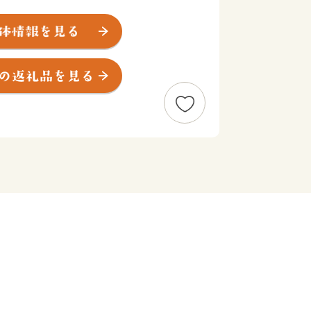
道を市民から募り、
を取り入れるという全国で唯一の取り組
、ワクワクしながら寄附金の使い道を選
は、あなたの好きな”ふるさと”を元気
れません。
ール】