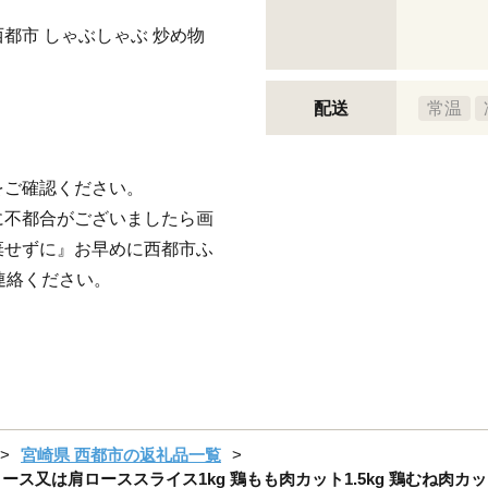
西都市 しゃぶしゃぶ 炒め物
配送
常温
をご確認ください。
に不都合がございましたら画
棄せずに』お早めに西都市ふ
)までご連絡ください。
宮崎県 西都市の返礼品一覧
ス又は肩ローススライス1kg 鶏もも肉カット1.5kg 鶏むね肉カット1.