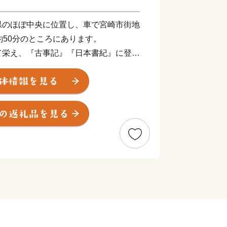
県のほぼ中央に位置し、車で宮崎市街地
約50分のところにあります。
て栄え、『古事記』『日本書紀』に登場
るとともに、日本最大の319基の古墳
都原（さいとばる）古墳群」や、天正遣
ーマ法王に謁見した伊東マンショが誕生
のこおり）城跡」があるなど歴史ロマン
の花が、秋はコスモス約300万本が咲
観光客が訪れる県内でも有数の観光地で
をはじめとした多くのプロ・アマチュア
地としても知られています。
ら生み出される農畜産物は、全国でも高