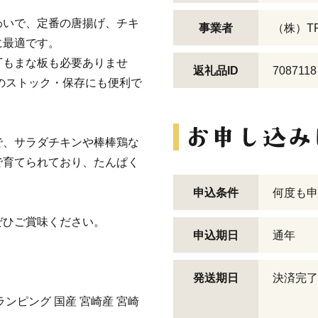
わいで、定番の唐揚げ、チキ
事業者
（株）TR
に最適です。
丁もまな板も必要ありませ
返礼品ID
7087118
庫のストック・保存にも便利で
で、サラダチキンや棒棒鶏な
で育てられており、たんぱく
申込条件
何度も申
ぜひご賞味ください。
申込期日
通年
発送期日
決済完了
ランピング 国産 宮崎産 宮崎