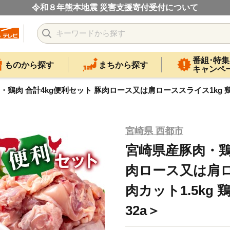
令和８年熊本地震 災害支援寄付受付について
番組･特集
ものから探す
まちから探す
キャンペ
鶏肉 合計4kg便利セット 豚肉ロース又は肩ローススライス1kg 鶏もも肉
宮崎県 西都市
宮崎県産豚肉・鶏
肉ロース又は肩ロ
肉カット1.5kg 
32a＞