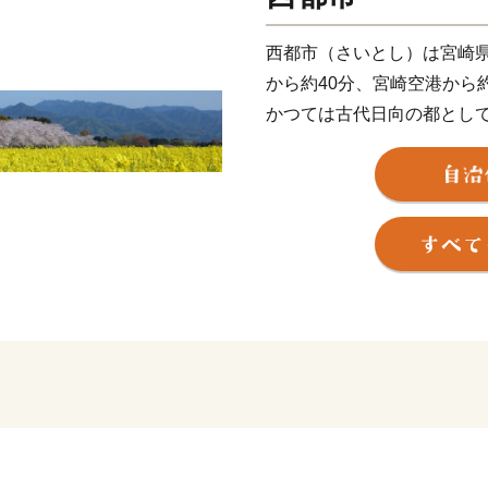
西都市（さいとし）は宮崎
から約40分、宮崎空港から
かつては古代日向の都とし
する伝承地が市内に数多く残
が集まる国の特別史跡「西
欧少年使節の正使としてロ
した国の史跡「都於郡（と
あふれるまちです。
西都原台地には、春は桜・菜
き誇り、年間約100万人の
す。また、野球やサッカー
チームのスポーツキャンプ
温暖な気候と豊かな大地か
く評価されています。