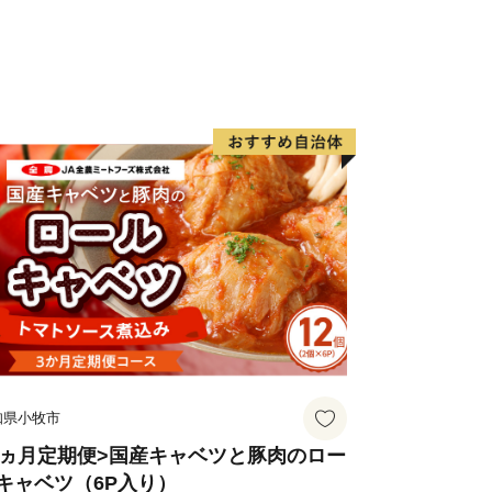
jp
知県小牧市
3ヵ月定期便>国産キャベツと豚肉のロー
キャベツ（6P入り）