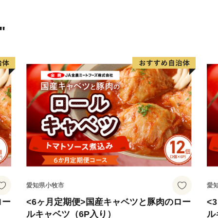
ーーーーーーーーー
【お問い合わせ】
"
西都市役所 総合政策課
TEL 0570-03-1104
FAX 0983-43-3654
mail furusato@city.saito.lg.
愛知県小牧市
愛
ロー
<6ヶ月定期便>国産キャベツと豚肉のロー
<
ルキャベツ（6P入り）
ル