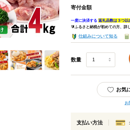
寄付金額
一度に決済する
返礼品数は３つ以
🔰ふるさと納税が初めての方、詳
仕組みについて知る
数量
お気
お
支払い方法