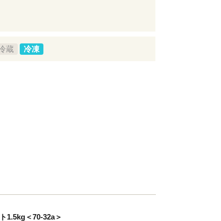
冷蔵
冷凍
5kg＜70-32a＞