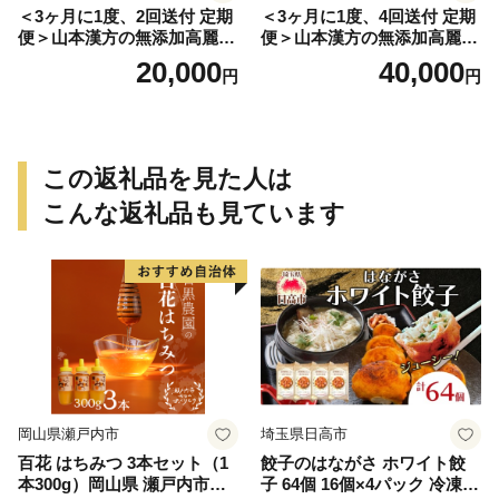
＜3ヶ月に1度、2回送付 定期
＜3ヶ月に1度、4回送付 定期
便＞山本漢方の無添加高麗人
便＞山本漢方の無添加高麗人
参粒
参粒
20,000
40,000
円
円
この返礼品を見た人は
こんな返礼品も見ています
岡山県瀬戸内市
埼玉県日高市
百花 はちみつ 3本セット（1
餃子のはながさ ホワイト餃
本300g）岡山県 瀬戸内市産
子 64個 16個×4パック 冷凍