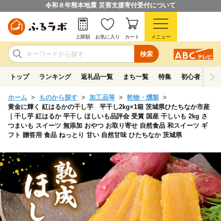
令和８年熊本地震 災害支援寄付受付について
上限額
お気に入り
カート
メニュー
検索
トップ
ランキング
返礼品一覧
まち一覧
特集
初心者ガイド
ホーム
ものから探す
加工品等
乾物・燻製
黄金に輝く 紅はるかの干し芋 平干し2kg×1箱 茨城県ひたちなか市産
｜干し芋 紅はるか 平干し ほしいも品評会 受賞 国産 干しいも 2kg さ
つまいも スイーツ 無添加 おやつ お取り寄せ 自然食品 和スイーツ ギ
フト 贈答用 食品 ねっとり 甘い 自然甘味 ひたちなか 茨城県