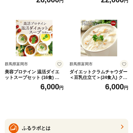
円
円
バズーカ岡田監修・植物由来
時短料理 時短ごはん ご当地
の甘味料使用・国内製造 島
フリーズドライ
根県雲南市/株式会社アルプ
ロン [AIEN005]
群馬県富岡市
群馬県富岡市
美容プロテイン 温活ダイエ
ダイエットクラムチャウダー
ットスープセット (16食) 小
＜豆乳仕立て＞(24食入) クラ
分け スープ 食べ比べ セット
ムチャウダー 豆乳 ダイエッ
6,000
6,000
円
円
詰合せ クラムチャウダー チ
ト スープ プロテイン たんぱ
ゲ コーン ポタージュ トマト
く質 食物繊維 食品 F20E-799
温活 ダイエット 美容 プロテ
イン 食品 F20E-809
ふるラボとは