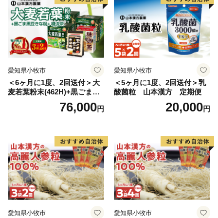
愛知県小牧市
愛知県小牧市
＜6ヶ月に1度、2回送付＞大
＜5ヶ月に1度、2回送付＞乳
麦若葉粉末(462H)+黒ごま黒
酸菌粒 山本漢方 定期便
豆きな粉+ 糖流茶 山本漢
76,000
20,000
円
円
方 定期便
愛知県小牧市
愛知県小牧市