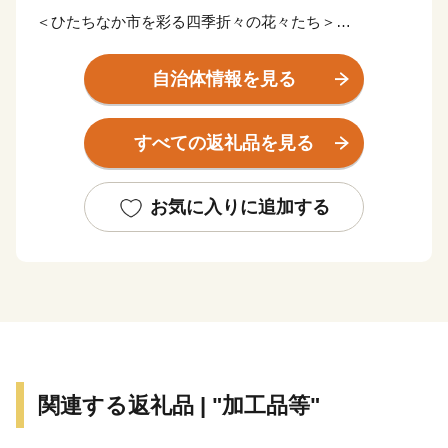
＜ひたちなか市を彩る四季折々の花々たち＞
ひたちなか市は茨城県の中央部、県都水戸市に隣接。暖
かな春が訪れる頃、国営ひたち海浜公園では、香り高く
自治体情報を見る
色鮮やかなスイセン、カラフルで可愛らしいチューリッ
プ、そして、『死ぬまでに行きたい！世界の絶景』と評
すべての返礼品を見る
され空の青・海の青のハーモニーが美しいネモフィラが
見頃を迎え、大勢の観光客で賑わいます。夏に突如姿を
現す新緑のコキアは、秋にかけて赤と緑のグラデーショ
お気に入りに追加する
ンを表現し、10月頃には『紅葉コキア』として一面を真
っ赤に染め上げます。その他、市内の馬渡はにわ公園で
は、毎年6月に美しい花しょうぶが咲き誇り、白と紫の
涼しげな花景色は、来園者に初夏の訪れを感じさせてく
れています。
＜豊富な海の幸と、地域に根付いた“食”を味わう＞
太平洋に面するひたちなか市に訪れたのなら、必ず食べ
関連する返礼品 | "加工品等"
たい海の幸。 那珂湊おさかな市場では、旬の魚介類や
近海で採れる地魚が豊富に揃う魚市場で、県内外から年