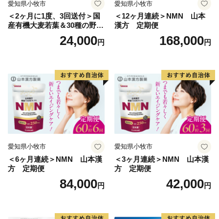
愛知県小牧市
愛知県小牧市
置されている駅名標は、それぞれの地域の魅力が一目で
＜2ヶ月に1度、3回送付＞国
＜12ヶ月連続＞NMN 山本
伝わるユニークなデザインとなっており、2015年度グ
産有機大麦若葉＆30種の野
漢方 定期便
ッドデザイン賞を受賞しました。列車のレトロな雰囲気
菜 山本漢方 定期便
24,000
168,000
円
円
と広大なお芋畑や田園風景を眺めながら、14.3ｋｍのシ
ョートトリップを楽しむことができます。
愛知県小牧市
愛知県小牧市
＜6ヶ月連続＞NMN 山本漢
＜3ヶ月連続＞NMN 山本漢
方 定期便
方 定期便
84,000
42,000
円
円