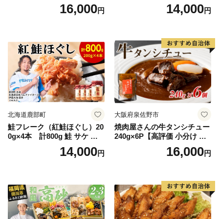
石黒農園 ヨーグルト パン 砂
中華 点心 B級グルメ ご当地
16,000
14,000
円
円
糖の代わり 香り高い いい香
野菜 おつまみ おかず 簡単調
り 季節の花の蜜 トンガリ容
理 時短 リピート 保存 豚肉
器入り
特製 ポーク 大きめ ジューシ
ー ギフト お取り寄せ 日高市
北海道鹿部町
大阪府泉佐野市
鮭フレーク（紅鮭ほぐし）20
焼肉屋さんの牛タンシチュー
0g×4本 計800g 鮭 サケ 鮭
240g×6P【高評価 小分け 惣
ほぐし サケフレーク シャケ
菜 牛たん 一人暮らし 冷凍】
14,000
16,000
円
円
フレーク 鮭フレーク