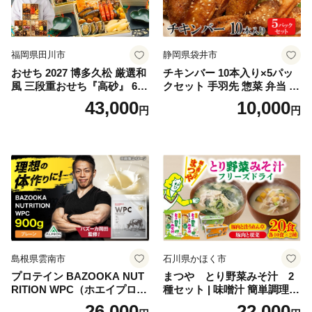
福岡県田川市
静岡県袋井市
おせち 2027 博多久松 厳選和
チキンバー 10本入り×5パッ
風 三段重おせち『高砂』 6.5
クセット 手羽先 惣菜 弁当 お
寸 3段重 2～3人前 おせち料
かず お酒 おつまみ ギフト キ
43,000
10,000
円
円
理 重箱 お正月 冷凍おせち 縁
ャンプ アウトドア キャンプ
起物 祝箸付 福岡 お節 オセチ
飯 保存食 非常食 鶏肉 肉 お
oseti osechi お祝い 迎春おせ
肉 鶏 人気 厳選 静岡県袋井市
ち 本格おせち おせち予約 年
末 年始 お取り寄せ 新春 贅沢
おせち こだわりおせち 惣菜
老舗おせち ふるさと納税お
せち 御節 お節料理 正月 調理
不要 おせち料理2027
島根県雲南市
石川県かほく市
プロテイン BAZOOKA NUT
まつや とり野菜みそ汁 2
RITION WPC（ホエイプロテ
種セット | 味噌汁 簡単調理
イン）＜プレーン＞ 900g｜
お味噌 おみそ みそ とり野菜
26,000
22,000