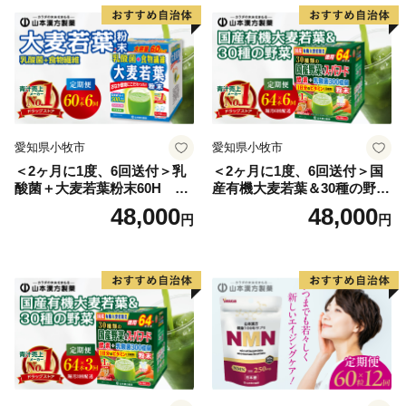
間100万人以上の観光客が訪れます。大きなネタが魅力
のお寿司や新鮮な海の幸が盛りだくさんの海鮮丼を心ゆ
くまでご堪能いただけます。その他、たこの加工生産量
日本一を誇り、多数の水産加工会社では様々な商品の製
造、オリジナル商品の開発が盛んに行われています。ま
た、日本屈指の生産量を誇る「ほしいも」は無添加のヘ
愛知県小牧市
愛知県小牧市
ルシースイーツとして子供から大人まで皆に愛されるひ
＜2ヶ月に1度、6回送付＞乳
＜2ヶ月に1度、6回送付＞国
たちなか市ソウルフードです。
酸菌＋大麦若葉粉末60H 山
産有機大麦若葉＆30種の野
＜ひたちなか海浜鉄道湊線＞
本漢方 定期便
菜 山本漢方 定期便
48,000
48,000
円
円
ひたちなか海浜鉄道湊線は、大正２年（1913年）に運
行を開始した歴史あるローカル線であり、地域を象徴す
る存在として地元民に愛されています。映画「フラガー
ル」をはじめ、ドラマ・CM等のロケーションとしても
数多く起用されており、中でも、那珂湊駅は築100年を
超えた趣のある木造駅舎が魅力的で「関東の駅百選」に
選出されています。また、勝田駅から阿字ヶ浦駅まで計
10駅（今後、国営ひたち海浜公園前まで延伸予定）に設