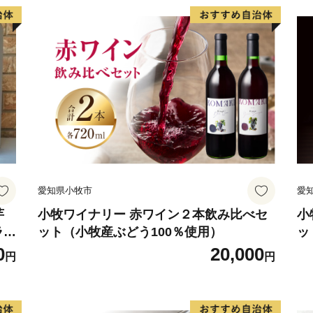
愛知県小牧市
愛
芋
小牧ワイナリー 赤ワイン２本飲み比べセ
小
ラン
ット（小牧産ぶどう100％使用）
ッ
0
20,000
円
円