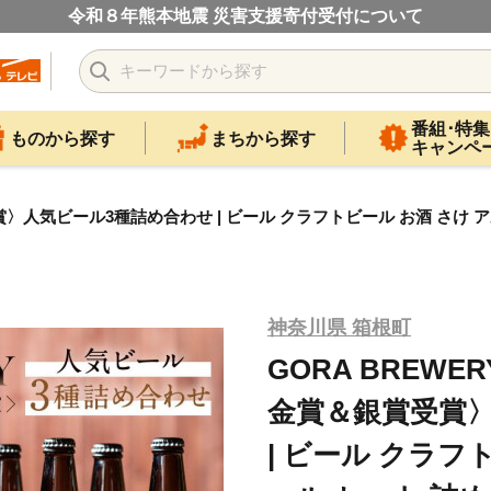
令和８年熊本地震 災害支援寄付受付について
番組･特集
ものから探す
まちから探す
キャンペ
 金賞＆銀賞受賞〉人気ビール3種詰め合わせ | ビール クラフトビール お酒 
神奈川県 箱根町
GORA BREWERY〈
金賞＆銀賞受賞
| ビール クラフ