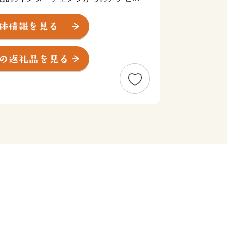
、大阪、富士山など日本で人気の観光地
て便利な立地にあります。
000万人を超える観光客が訪れます。
央に位置し、世界文化遺産にも登録され
ことも出来ます。
る豊富な温泉、明鏡芦ノ湖をはじめと
した多彩な美術館、100を超える旅館
山電車、ケーブルカー、ロープウェイ、
に富んだ乗り物、江戸時代の様子を色濃
芸品など、様々な魅力を持つ一大リゾー
税制度」を活用し、箱根町のまちづく
様からの寄付を募っています。
訪れたことのある方など、「箱根ファ
しています。