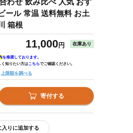
合わせ 飲み比べ 人気 おす
ビール 常温 送料無料 お土
川 箱根
11,000
在庫あり
円
内
を推奨しております。
しく知りたい方は
こちら
でご確認ください。
上限額を調べる
寄付する
に入りに追加する