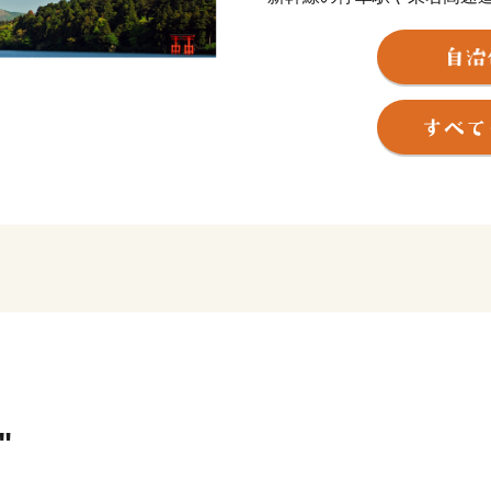
も非常に良く、東京、京都
を周遊する旅の滞在地とし
そのため、国内外から毎年2
富士箱根伊豆国立公園の中
ている富士山を近くに見る
箱根には、約20種類もあ
した美しい自然とそれに調和
やホテルがあり、また、登
遊覧船などのバラエティー
く残す箱根旧街道や伝統工
トです。
箱根町では、「ふるさと納
りを応援していただける皆
"
箱根町出身の方や箱根町を
ン」の皆様の応援をお待ち