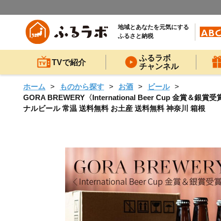
地域とあなたを元気にする
ふるさと納税
ふるラボ
TVで紹介
チャンネル
ホーム
ものから探す
お酒
ビール
GORA BREWERY〈International Beer Cup
ナルビール 常温 送料無料 お土産 送料無料 神奈川 箱根