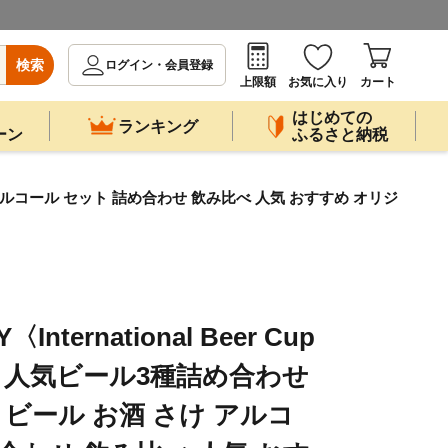
検索
ログイン・会員登録
上限額
お気に入り
カート
はじめての
ランキング
ーン
ふるさと納税
さけ アルコール セット 詰め合わせ 飲み比べ 人気 おすすめ オリジ
International Beer Cup
〉人気ビール3種詰め合わせ
トビール お酒 さけ アルコ