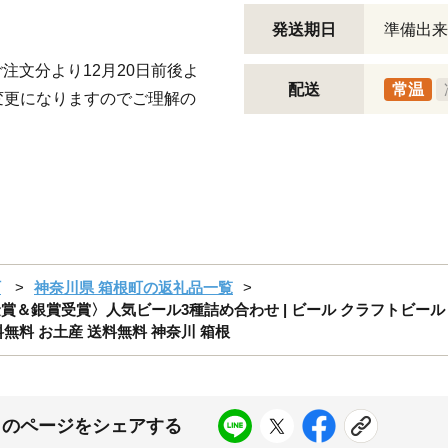
発送期日
準備出来
ご注文分より12月20日前後よ
配送
常温
変更になりますのでご理解の
町
神奈川県 箱根町の返礼品一覧
eer Cup 金賞＆銀賞受賞〉人気ビール3種詰め合わせ | ビール クラフト
料無料 お土産 送料無料 神奈川 箱根
このページをシェアする