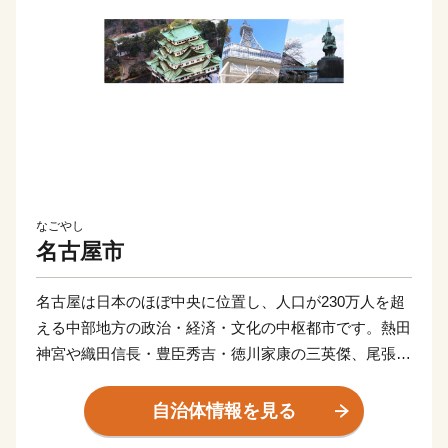
なごやし
名古屋市
名古屋は日本のほぼ中央に位置し、人口が230万人を超
える中部地方の政治・経済・文化の中枢都市です。熱田
神宮や織田信長・豊臣秀吉・徳川家康の三英傑、尾張徳
川家に代表される歴史や文化は、名古屋の魅力や活力の
礎となっています。現在は、武将ゆかりの歴史・文化や
自治体情報を見る
なごやめしを目的に多くの方が名古屋を訪れるなど、名