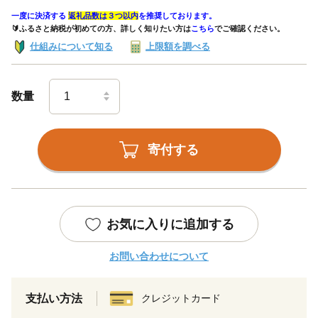
一度に決済する
返礼品数は３つ以内
を推奨しております。
🔰ふるさと納税が初めての方、詳しく知りたい方は
こちら
でご確認ください。
仕組みについて知る
上限額を調べる
数量
寄付する
お気に入りに追加する
お問い合わせについて
支払い方法
クレジットカード