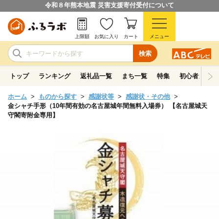
令和８年熊本地震 災害支援寄付受付について
上限額
お気に入り
カート
メニュー
検索
トップ
ランキング
返礼品一覧
まち一覧
特集
初心者ガイド
ホーム
ものから探す
感謝状等
感謝状・その他
金シャチ手形（10年間有効の名古屋城年間無料入場券） 【名古屋城天
守閣寄附金専用】