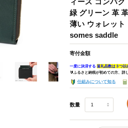
ィース コンパク
緑 グリーン 革 
薄い ウォレット
somes saddle
寄付金額
一度に決済する
返礼品数は３つ以
🔰ふるさと納税が初めての方、詳
仕組みについて知る
数量