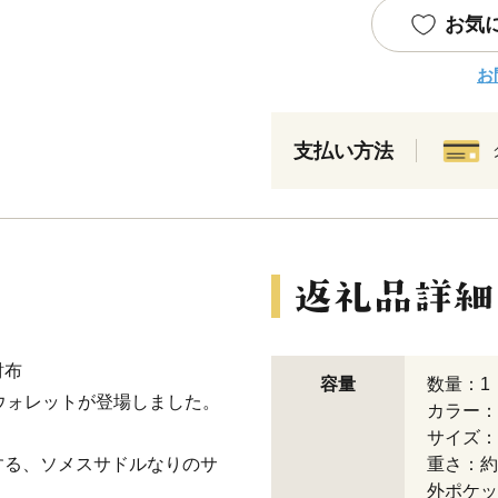
お気
お
支払い方法
財布
容量
数量：1
ニウォレットが登場しました。
カラー：
サイズ：幅
する、ソメスサドルなりのサ
重さ：約
外ポケッ