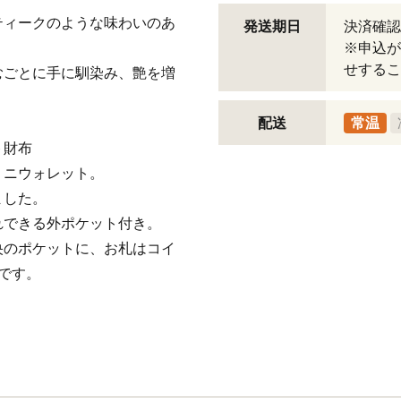
ティークのような味わいのあ
発送期日
決済確認
※申込が
せするこ
むごとに手に馴染み、艶を増
配送
常温
ト財布
ミニウォレット。
ました。
れできる外ポケット付き。
央のポケットに、お札はコイ
です。