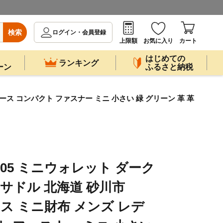
検索
ログイン・会員登録
上限額
お気に入り
カート
はじめての
ランキング
ーン
ふるさと納税
ディース コンパクト ファスナー ミニ 小さい 緑 グリーン 革 革
E-05 ミニウォレット ダーク
スサドル 北海道 砂川市
 ソメス ミニ財布 メンズ レデ