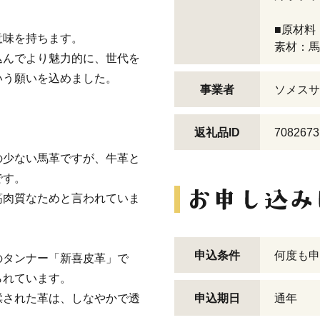
■原材料
意味を持ちます。
素材：馬
込んでより魅力的に、世代を
いう願いを込めました。
事業者
ソメスサ
返礼品ID
7082673
の少ない馬革ですが、牛革と
です。
筋肉質なためと言われていま
申込条件
何度も申
のタンナー「新喜皮革」で
られています。
鞣された革は、しなやかで透
申込期日
通年