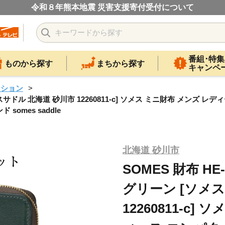
令和８年熊本地震 災害支援寄付受付について
番組･特集
ものから探す
まちから探す
キャンペ
ッション
スサドル 北海道 砂川市 12260811-c] ソメス ミニ財布 メンズ レ
omes saddle
北海道 砂川市
SOMES 財布 H
グリーン [ソメ
12260811-c]