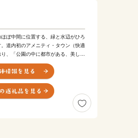
のほぼ中間に位置する、緑と水辺がひろ
す。道内初のアメニティ・タウン（快適
おり、「公園の中に都市がある、美しい
ます。
いことから、国道12号沿いを中心と
スイートロード」と呼び、「すながわス
してまちおこしをしています。さらに、
次医療圏の地域センター病院、３次救急
ーなど、さまざまな指定を受けており、
高度な医療サービスを提供しています。