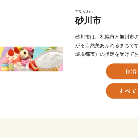
すながわし
砂川市
砂川市は、札幌市と旭川市
がる自然美あふれるまちで
環境都市）の指定を受けて
まちづくり」を推進してい
また、さまざまな菓子店が多
したまちなみを「すながわ
イーツ」を地域ブランドと
砂川市立病院は、中空知２
医療機関である救命センタ
圏域全体の中核病院として