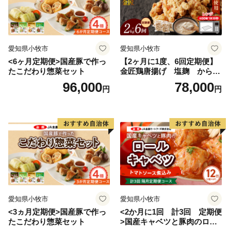
愛知県小牧市
愛知県小牧市
<6ヶ月定期便>国産豚で作っ
【2ヶ月に1度、6回定期便】
たこだわり惣菜セット
金匠鶏唐揚げ 塩麹 からあ
げ
96,000
78,000
円
円
愛知県小牧市
愛知県小牧市
<3ヵ月定期便>国産豚で作っ
<2か月に1回 計3回 定期便
たこだわり惣菜セット
>国産キャベツと豚肉のロー