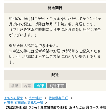
発送期日
初回のお届けはご寄付・ご入金をいただいてから1～2ヶ
月以内で発送。以降は毎月『中旬』頃、発送します。
（申し込み状況や時期により更にお時間をいただく場合
がございます。）
※配送日の指定はできません。
※申込の際には必ず希望のお届け時間帯をご記入くださ
い。但し地域によってはご希望に添えない場合もありま
す。
配送
常温
冷蔵
冷凍
別送不可
まちから探す
九州地方
佐賀県有田町
佐賀県 有田町の返礼品一覧
【3回定期便 総計3.0kg！真空個包装で便利】ありたぶた 肩ロース 薄切