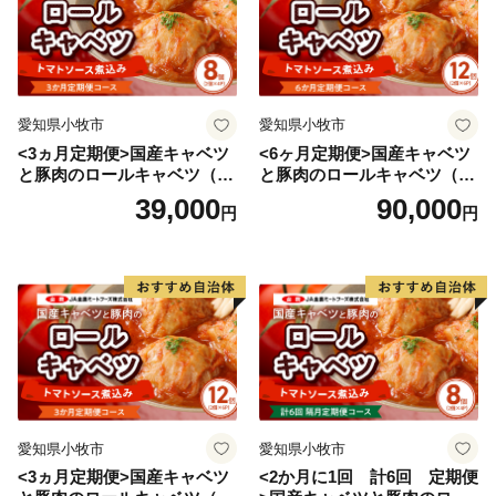
一方で有田町は「棚田」という特徴的な景観を持つ稲作
地であり、また、「佐賀牛」や 「ありたどり」を生産
する県下有数の畜産地でもあります。
---------------------------------------------------------------------------
愛知県小牧市
愛知県小牧市
----
<3ヵ月定期便>国産キャベツ
<6ヶ月定期便>国産キャベツ
【有田焼ができるまで】
と豚肉のロールキャベツ（4P
と豚肉のロールキャベツ（6P
１：成形（陶土で形を作る工程です。大きく分けて、ろ
入り）
入り）
39,000
90,000
円
円
くろ成形と鋳込み成形の2種類があります。成形し乾燥
させた後、約900度の素焼き窯で焼き上げ、強度と吸水
性を高めます。）
２：下絵付け（呉須で文様を描きます。）
３：施釉（磁器の表面にガラスの光沢を与えるために釉
薬をかけます。）
４：本焼（本焼き窯で約1300度の高温で焼き上げま
す。）
愛知県小牧市
愛知県小牧市
５：上絵付（焼成後の釉薬の上に色絵具で文様を描きま
<3ヵ月定期便>国産キャベツ
<2か月に1回 計6回 定期便
す。）