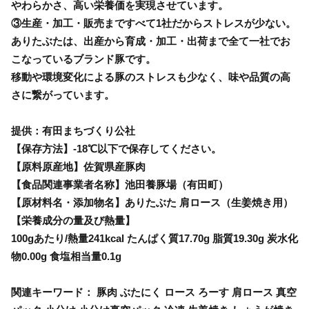
やわらかさ、高い栄養価を実現させています。
③生産・加工・販売まですべて1社だからストレスが少ない。
ありたぶたは、出産から育成・加工・出荷まで全て一社でお
こなっているブランド豚です。
移動や環境変化による豚のストレスも少なく、味や品質の高
さに繋がっています。
提供：有田まちづくり公社
【保存方法】-18℃以下で保存してください。
【原料原産地】佐賀県産豚肉
【食品関連事業者名称】池田養豚場（有田町）
【原材料名・添加物名】ありたぶた 肩ロース（生姜焼き用）
【栄養成分の量及び熱量】
100gあたり/熱量241kcal たんぱく質17.70g 脂質19.30g 炭水化
物0.00g 食塩相当量0.1g
関連キーワード： 豚肉 ぶたにく ロース ろーす 肩ロース 真空