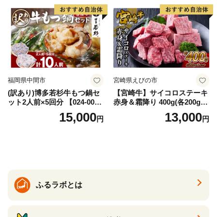
福岡県中間市
宮崎県えびの市
(訳あり)博多若杉牛もつ鍋セ
【宮崎牛】サイコロステーキ
ット2人前×5回分 【024-002
赤身＆霜降り 400g(各200g×
7】
１P 計2P) 真空パック 冷凍
15,000
13,000
円
円
ふるラボとは