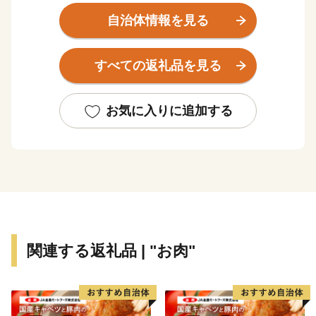
な町。
自治体情報を見る
美しい景観を 誇る田園地帯や、黒髪連山など豊かな自
然に恵まれ、古くからやきものの町として栄えました。
すべての返礼品を見る
特産品である「有田焼」は、17世紀初頭に朝鮮人陶工に
よって始められた、日本で最初の磁器で、2016年に創
お気に入りに追加する
業400年を迎えました。
有田焼を育んだ有田内山地区の町並みは、国の「重要伝
統的建造物群保存地区」に 選定されています。
江戸後期から昭和にかけての窯元、商家、洋館などが立
ち並んでおり、登り窯の廃材を利用したトンバイ塀が、
通りに独特の風情を醸しています。
関連する返礼品 | "お肉"
毎年ゴールデンウイークに開催される「有田陶器市」
は、7日間の期間中に100万人以上の お客様が国内外か
ら訪れる国内最大級の陶器市として有名です。