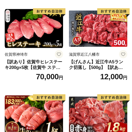
当 おかず 惣菜 おすすめ 人
気】(H083106)
佐賀県神埼市
滋賀県近江八幡市
【訳あり】佐賀牛ヒレステー
【げんさん】近江牛A5ラン
キ200g×5枚【佐賀牛 ステー
ク切落し【500g】【訳あり】
キ ブランド肉 ヒレ肉 フィレ
【DG12W】
70,000
12,000
円
円
肉 ジューシー ヘルシー】(H0
65175)