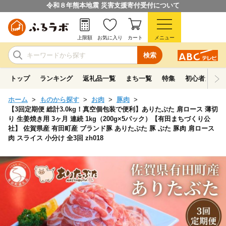
令和８年熊本地震 災害支援寄付受付について
上限額
お気に入り
カート
メニュー
検索
トップ
ランキング
返礼品一覧
まち一覧
特集
初心者ガイド
ホーム
ものから探す
お肉
豚肉
【3回定期便 総計3.0kg！真空個包装で便利】ありたぶた 肩ロース 薄切
り 生姜焼き用 3ヶ月 連続 1kg（200g×5パック）【有田まちづくり公
社】 佐賀県産 有田町産 ブランド豚 ありたぶた 豚 ぶた 豚肉 肩ロース
肉 スライス 小分け 全3回 zh018