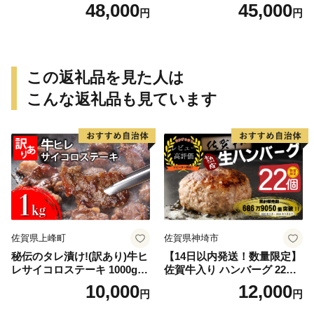
ルキャベツ（6P入り）
48,000
45,000
円
円
この返礼品を見た人は
こんな返礼品も見ています
佐賀県上峰町
佐賀県神埼市
秘伝のタレ漬け!(訳あり)牛ヒ
【14日以内発送！数量限定】
レサイコロステーキ 1000g
佐賀牛入り ハンバーグ 22個
【B-1098-AS】
2.6kg(120g×22個)【佐賀牛
10,000
12,000
円
円
黒毛和牛 ブランド牛 九州 ハ
ンバーグ 牛肉 豚肉 国産 お弁