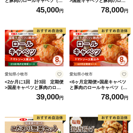
と豚肉のロールキャベツ（6P
>国産キャベツと豚肉のロー
６：上絵付焼成（赤絵窯に入れて約800度で焼き上げま
入り）
ルキャベツ（4P入り）
45,000
78,000
円
円
す。釉薬の上に色絵具が焼き付いて完成します。完成し
た作品は、成形直後の素地よりも15%ほど縮みます。）
---------------------------------------------------------------------------
----
●有田町へのご寄附につきまして●
同一年内で複数回の寄附を行った場合でも、都度お礼品
を受取る事ができます。
（受取り回数の制限はありません）
愛知県小牧市
愛知県小牧市
<2か月に1回 計3回 定期便
<6ヶ月定期便>国産キャベツ
>国産キャベツと豚肉のロー
と豚肉のロールキャベツ（4P
ルキャベツ（4P入り）
入り）
39,000
78,000
円
円