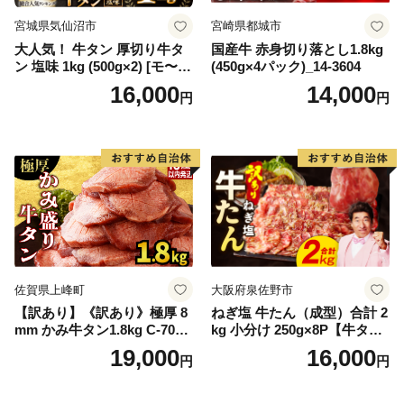
宮城県気仙沼市
宮崎県都城市
大人気！ 牛タン 厚切り牛タ
国産牛 赤身切り落とし1.8kg
ン 塩味 1kg (500g×2) [モ〜ラ
(450g×4パック)_14-3604
ンド 宮城県 気仙沼市 205646
16,000
14,000
円
円
60] 肉 牛肉 精肉 牛たん 牛タ
ン塩 牛たん塩 冷凍 焼肉 BB
Q アウトドア バーベキュー
厚切り タン
佐賀県上峰町
大阪府泉佐野市
【訳あり】《訳あり》極厚 8
ねぎ塩 牛たん（成型）合計 2
mm かみ牛タン1.8kg C-709-
kg 小分け 250g×8P【牛タン
AS
牛肉 焼肉用 薄切り 訳あり サ
19,000
16,000
円
円
イズ不揃い】