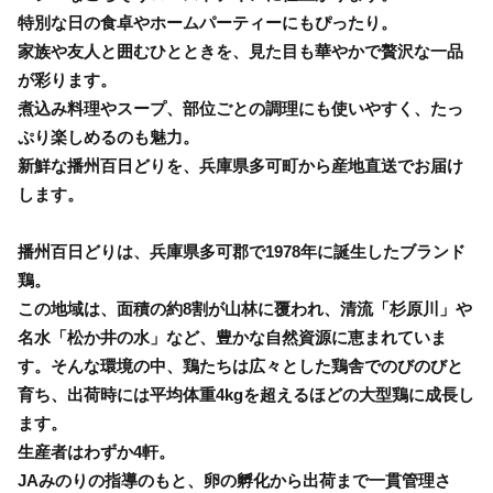
特別な日の食卓やホームパーティーにもぴったり。
家族や友人と囲むひとときを、見た目も華やかで贅沢な一品
が彩ります。
煮込み料理やスープ、部位ごとの調理にも使いやすく、たっ
ぷり楽しめるのも魅力。
新鮮な播州百日どりを、兵庫県多可町から産地直送でお届け
します。
播州百日どりは、兵庫県多可郡で1978年に誕生したブランド
鶏。
この地域は、面積の約8割が山林に覆われ、清流「杉原川」や
名水「松か井の水」など、豊かな自然資源に恵まれていま
す。そんな環境の中、鶏たちは広々とした鶏舎でのびのびと
育ち、出荷時には平均体重4kgを超えるほどの大型鶏に成長し
ます。
生産者はわずか4軒。
JAみのりの指導のもと、卵の孵化から出荷まで一貫管理さ