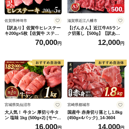
佐賀県神埼市
滋賀県近江八幡市
【訳あり】佐賀牛ヒレステー
【げんさん】近江牛A5ラン
キ200g×5枚【佐賀牛 ステー
ク切落し【500g】【訳あり】
キ ブランド肉 ヒレ肉 フィレ
【DG12W】
70,000
12,000
円
円
肉 ジューシー ヘルシー】(H0
65175)
宮城県気仙沼市
宮崎県都城市
大人気！ 牛タン 厚切り牛タ
国産牛 赤身切り落とし1.8kg
ン 塩味 1kg (500g×2) [モ〜ラ
(450g×4パック)_14-3604
ンド 宮城県 気仙沼市 205646
16,000
14,000
円
円
60] 肉 牛肉 精肉 牛たん 牛タ