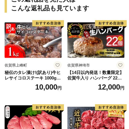
こんな返礼品も見ています
佐賀県上峰町
佐賀県神埼市
秘伝のタレ漬け!(訳あり)牛ヒ
【14日以内発送！数量限定】
レサイコロステーキ 1000g
佐賀牛入り ハンバーグ 22個
【B-1098-AS】
2.6kg(120g×22個)【佐賀牛
10,000
12,000
円
円
黒毛和牛 ブランド牛 九州 ハ
ンバーグ 牛肉 豚肉 国産 お弁
当 おかず 惣菜 おすすめ 人
気】(H083106)