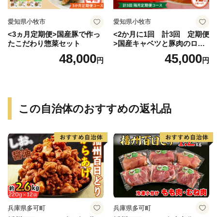
愛知県小牧市
愛知県小牧市
<3ヵ月定期便>国産豚で作っ
<2か月に1回 計3回 定期便
たこだわり惣菜セット
>国産キャベツと豚肉のロー
ルキャベツ（6P入り）
48,000
45,000
円
円
この自治体のおすすめの返礼品
兵庫県多可町
兵庫県多可町