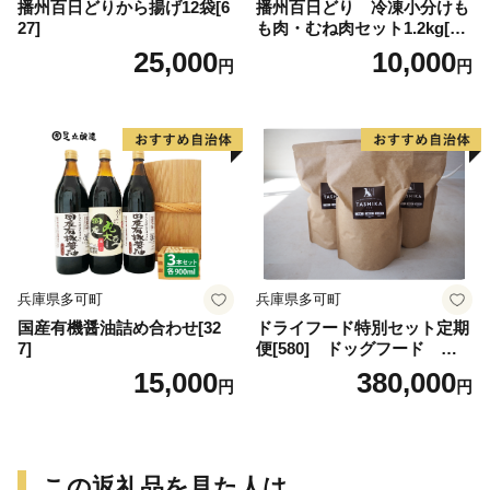
播州百日どりから揚げ12袋[6
播州百日どり 冷凍小分けも
27]
も肉・むね肉セット1.2kg[66
8]
25,000
10,000
円
円
兵庫県多可町
兵庫県多可町
国産有機醤油詰め合わせ[32
ドライフード特別セット定期
7]
便[580] ドッグフード 無
添加 鹿肉
15,000
380,000
円
円
この返礼品を見た人は