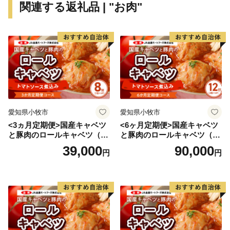
関連する返礼品 | "お肉"
も記載されており、その風土記に登場する大人（おおひ
と）伝説から生まれた「あまんじゃこ（天邪鬼）」をモ
チーフとした「たか坊」が町のＰＲをしています。
★ABCテレビのニュース情報番組「キャスト」で「 畑
中義和商店 」” つやの玉 ”が紹介されました！
👉 『つやの玉』・『こんにゃく美肌たおる』×2ｾｯﾄ
愛知県小牧市
愛知県小牧市
<3ヵ月定期便>国産キャベツ
<6ヶ月定期便>国産キャベツ
と豚肉のロールキャベツ（4P
と豚肉のロールキャベツ（6P
入り）
入り）
39,000
90,000
円
円