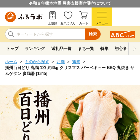
令和８年熊本地震 災害支援寄付受付について
上限額
お気に入り
カート
メニュー
検索
トップ
ランキング
返礼品一覧
まち一覧
特集
初心者ガイド
ホーム
ものから探す
お肉
鶏肉
播州百日どり 丸鶏 1羽 約3kg クリスマス バーベキュー BBQ 丸焼き サ
ムゲタン 参鶏湯 [1345]