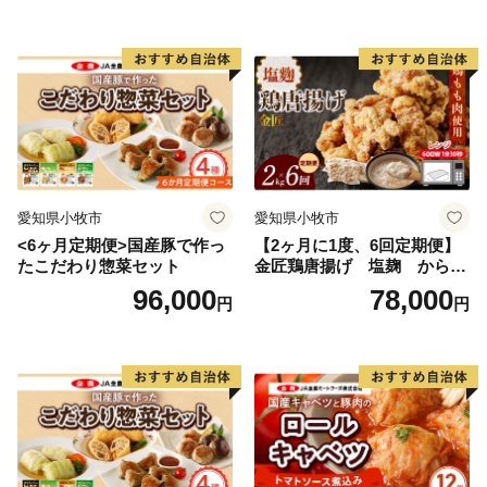
愛知県小牧市
愛知県小牧市
<6ヶ月定期便>国産豚で作っ
【2ヶ月に1度、6回定期便】
たこだわり惣菜セット
金匠鶏唐揚げ 塩麹 からあ
げ
96,000
78,000
円
円