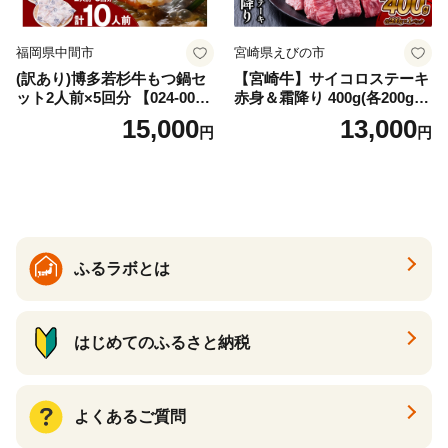
福岡県中間市
宮崎県えびの市
(訳あり)博多若杉牛もつ鍋セ
【宮崎牛】サイコロステーキ
ット2人前×5回分 【024-002
赤身＆霜降り 400g(各200g×
7】
１P 計2P) 真空パック 冷凍
15,000
13,000
円
円
ふるラボとは
はじめてのふるさと納税
よくあるご質問