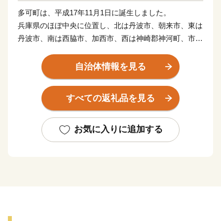
多可町は、平成17年11月1日に誕生しました。
兵庫県のほぼ中央に位置し、北は丹波市、朝来市、東は
丹波市、南は西脇市、加西市、西は神崎郡神河町、市川
町にそれぞれ接しています。
東西13km、南北27km、総面積185.19km2を有し、直線
自治体情報を見る
距離で神戸まで約45km、大阪まで約70kmの距離にあり
ます。
すべての返礼品を見る
地勢的には、周囲を中国山地の山々に囲まれ、杉原川、
野間川が流れ、春は桜、秋には紅葉、初夏にはホタルが
舞う幻想的な風景が楽しめる多自然居住の魅力あふれる
お気に入りに追加する
町です。
自然を活かした体験施設の充実に加え、多可町の自然農
法で育てられたお米や、野菜、播州百日どり、シカ肉の
加工品、多可町産山田錦を使用した日本酒、播州ラーメ
ンなどの特産品があり、おふくろの味の定番の「巻き寿
司」は多可町の代表商品となっています。
多可町の歴史は古く奈良時代に編まれた「播磨風土記」