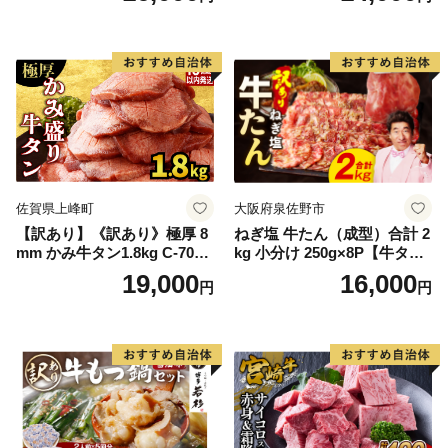
ン塩 牛たん塩 冷凍 焼肉 BB
Q アウトドア バーベキュー
厚切り タン
佐賀県上峰町
大阪府泉佐野市
【訳あり】《訳あり》極厚 8
ねぎ塩 牛たん（成型）合計 2
mm かみ牛タン1.8kg C-709-
kg 小分け 250g×8P【牛タン
AS
牛肉 焼肉用 薄切り 訳あり サ
19,000
16,000
円
円
イズ不揃い】