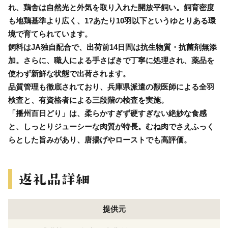
れ、鶏舎は自然光と外気を取り入れた開放平飼い。飼育密度
も地鶏基準より広く、1?あたり10羽以下というゆとりある環
境で育てられています。
飼料はJA独自配合で、出荷前14日間は抗生物質・抗菌剤無添
加。さらに、職人による手さばきで丁寧に処理され、薬品を
使わず新鮮な状態で出荷されます。
品質管理も徹底されており、兵庫県派遣の獣医師による全羽
検査と、有資格者による三段階の検査を実施。
「播州百日どり」は、柔らかすぎず硬すぎない絶妙な食感
と、しっとりジューシーな肉質が特長。むね肉でさえふっく
らとした旨みがあり、唐揚げやローストでも高評価。
提供元