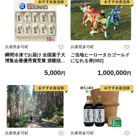
兵庫県多可町
兵庫県多可町
瞬間冷凍でお届け 全国菓子大
ご当地ヒーロータカゴールド
博覧会最優秀賞受賞 酒饅頭山
になれる券[082]
田錦10個入[1087]
5,000
1,000,000
円
円
兵庫県多可町
兵庫県多可町