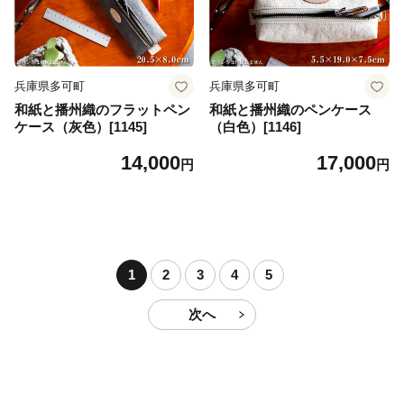
兵庫県多可町
兵庫県多可町
和紙と播州織のフラットペン
和紙と播州織のペンケース
ケース（灰色）[1145]
（白色）[1146]
14,000
17,000
円
円
1
2
3
4
5
次へ