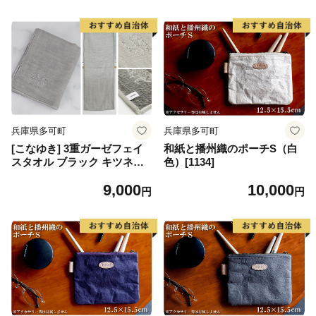
兵庫県多可町
兵庫県多可町
[こなゆき] 3重ガーゼフェイ
和紙と播州織のポーチS（白
スタオル ブラック キツネ柄
色）[1134]
(ワンポイント) 雪夜 [1170]
9,000
10,000
円
円