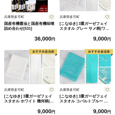
兵庫県多可町
兵庫県多可町
国産有機醤油と国産有機味噌
[こなゆき] 3重ガーゼフェイ
詰め合わせ[531]
スタオル グレー サメ柄(ワン
ポイント) 白銀 [1167]
36,000
9,000
円
円
兵庫県多可町
兵庫県多可町
[こなゆき] 3重ガーゼフェイ
[こなゆき] 3重ガーゼフェイ
スタオル ホワイト 幾何柄(ワ
スタオル コバルトブルー 鹿
ンポイント) 白雪 [1168]
柄(ワンポイント) 夏雪 [1169]
9,000
9,000
円
円