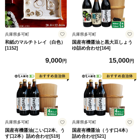
兵庫県多可町
兵庫県多可町
和紙のマルチトレイ（白色）
国産有機醤油と黒大豆しょう
[1152]
ゆ詰め合わせ[164]
9,000
15,000
円
円
兵庫県多可町
兵庫県多可町
国産有機醤油(こい口2本、う
国産有機醤油（うす口4本）
す口2本）詰め合わせ[519]
詰め合わせ[521]