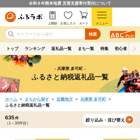
令和８年熊本地震 災害支援寄付受付について
上限額
お気に入り
カート
メニュー
検索
トップ
ランキング
返礼品一覧
まち一覧
特集
初心者ガイド
- 兵庫県 多可町 -
ふるさと納税返礼品一覧
ホーム
まちから探す
近畿地方
兵庫県 多可町
ふるさと納税返礼品一覧
635
件
絞り込み・並び替え
（1～30件目）