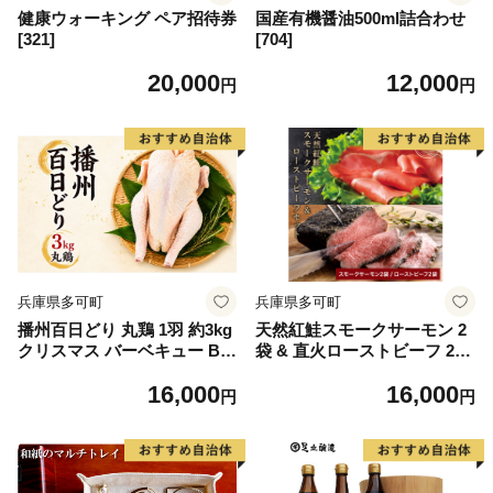
健康ウォーキング ペア招待券
国産有機醤油500ml詰合わせ
[321]
[704]
20,000
12,000
円
円
兵庫県多可町
兵庫県多可町
播州百日どり 丸鶏 1羽 約3kg
天然紅鮭スモークサーモン 2
クリスマス バーベキュー BB
袋 & 直火ローストビーフ 2個
Q 丸焼き サムゲタン 参鶏湯
ギフトセット｜和風タレ付 冷
16,000
16,000
[1345]
凍 [1341]
円
円