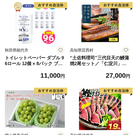
秋田県能代市
高知県芸西村
トイレットペーパー ダブル 9
“土佐料理司”三代目天の鰻蒲
6ロール 12個 × 8パック ブラ
焼2尾セット／「仁淀川」水
ンカ 再生紙 100％ 芯あり 日
系の地下水使用 完全無投薬養
11,000
27,000
用品 消耗品 無香料 生活用品
殖 国産・高知県産〈高知市共
円
円
備蓄 秋田県 能代市 送料無料
通返礼品〉うなぎ 真空パック
《能代製紙》
（ウナギう・たれセット）