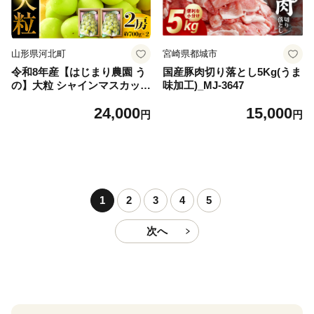
山形県河北町
宮崎県都城市
令和8年産【はじまり農園 う
国産豚肉切り落とし5Kg(うま
の】大粒 シャインマスカット
味加工)_MJ-3647
２房（約700g×2房） 山形県
24,000
15,000
河北町産 【河北町観光物産協
円
円
会】 ka002-004-r8
1
2
3
4
5
次へ