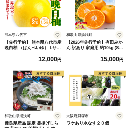
熊本県八代市
和歌山県湯浅町
【先行予約】 熊本県八代市産
【2026年先行予約】有田みか
晩白柚 （ばんぺいゆ） Lサイ
ん 訳あり 家庭用 約10kg (S
ズ 2玉 柑橘 みかん 果物 くだ
S、Sサイズ) みかん 温州みか
12,000
15,000
もの フルーツ おやつ 特産 熊
ん フルーツ 柑橘 果物 果実
円
円
本県 八代市 【2026年12月上
ジューシー 人気 国産 食べ物
旬より順次発送】
和歌山県 湯浅町 送料無料_ZJ
6098
和歌山県湯浅町
大阪府貝塚市
優良県産品 認定 釜揚げしら
ワケあり水なす２０個