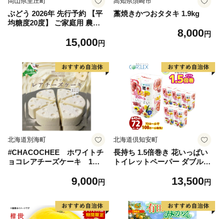
岡山県里庄町
高知県須崎市
ぶどう 2026年 先行予約 【平
藁焼きかつおタタキ 1.9kg
均糖度20度】 ご家庭用 農家
8,000
こだわりの シャイン マスカ
円
15,000
ット 2～3房 合計約1.2kg ブ
円
ドウ 葡萄 岡山県産 国産 フル
ーツ 果物 【 Nini farm 農家
直送 】
北海道別海町
北海道倶知安町
#CHACOCHEE ホワイトチ
長持ち 1.5倍巻き 花いっぱい
ョコレアチーズケーキ 1ホ
トイレットペーパー ダブル 4
ール(直径15cm)（北海道,別
5ｍ 計72ロール 全18種 花柄
9,000
13,500
海町,チーズ,ちーず,チーズケ
プリント ハーブ 香り付き 日
円
円
ーキ,ふるさと納税）
本製 まとめ買い 防災 常備品
ペーパー エコ 日用雑貨 消耗
品 備蓄 送料無料 北海道 倶知
安町 日用品