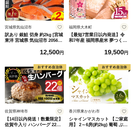
宮城県気仙沼市
福岡県大木町
訳あり 銀鮭 切身 約2kg [宮城
【最短7営業日以内発送】令
東洋 宮城県 気仙沼市 205649
和7年産 福岡県産米 夢つくし
91] 鮭 魚介類 海鮮 訳アリ 規
15kg 精米 ※北海道・沖縄・
12,500
19,500
格外 不揃い さけ サケ 鮭切身
離島は配送不可
円
円
シャケ 切り身 冷凍 家庭用 お
かず 弁当 支援 サーモン 銀鮭
切り身 魚 わけあり
佐賀県神埼市
香川県東かがわ市
【14日以内発送！数量限定】
シャインマスカット 【ご家庭
佐賀牛入り ハンバーグ 22個
用】 2～6房(約2kg) 葡萄 ぶど
2.6kg(120g×22個)【佐賀牛 黒
う ブドウ フルーツ 果物 くだ