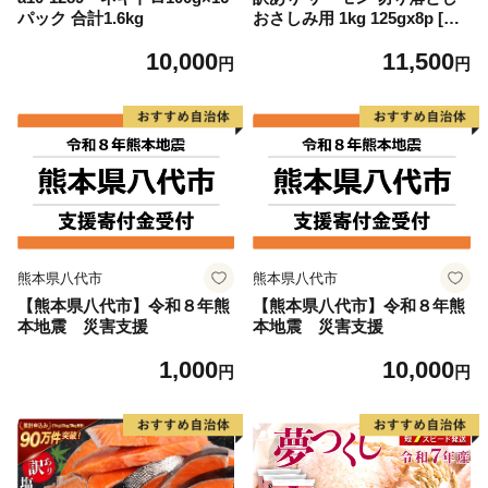
パック 合計1.6kg
おさしみ用 1kg 125gx8p [足
利本店 宮城県 気仙沼市 2056
10,000
11,500
4313] 魚 魚介類 鮭 お刺し身
円
円
刺し身 刺身 生 生食 個包装
チリ銀鮭 銀鮭 海鮮 海鮮丼 魚
介
熊本県八代市
熊本県八代市
【熊本県八代市】令和８年熊
【熊本県八代市】令和８年熊
本地震 災害支援
本地震 災害支援
1,000
10,000
円
円