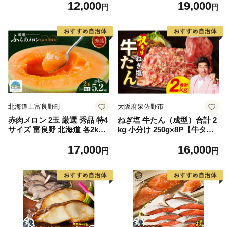
12,000
19,000
毛和牛 ブランド牛 九州 ハン
もの 果実 旬の果物 旬のフル
円
円
バーグ 牛肉 豚肉 国産 お弁当
ーツ 香川 香川県 東かがわ市
おかず 惣菜 おすすめ 人気】
(H083106)
北海道上富良野町
大阪府泉佐野市
赤肉メロン 2玉 厳選 秀品 特4
ねぎ塩 牛たん（成型）合計 2
サイズ 富良野 北海道 各2kg
kg 小分け 250g×8P【牛タン
～2.6kg 2玉 セット ファーム
牛肉 焼肉用 薄切り 訳あり サ
17,000
16,000
富良野 メロン めろん 果物 く
イズ不揃い】
円
円
だもの フルーツ デザート 旬
の果物 旬のフルーツ