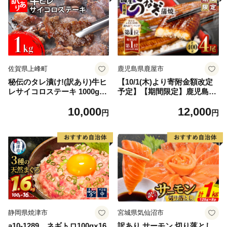
佐賀県上峰町
鹿児島県鹿屋市
秘伝のタレ漬け!(訳あり)牛ヒ
【10/1(木)より寄附金額改定
レサイコロステーキ 1000g
予定】【期間限定】鹿児島県
【B-1098-AS】
大隅産うなぎ蒲焼4尾（400
10,000
12,000
g） KN007-023
円
円
静岡県焼津市
宮城県気仙沼市
a10-1289 ネギトロ100g×16
訳あり サーモン 切り落とし