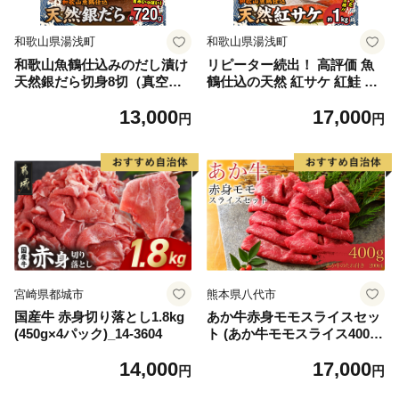
和歌山県湯浅町
和歌山県湯浅町
和歌山魚鶴仕込みのだし漬け
リピーター続出！ 高評価 魚
天然銀だら切身8切（真空パ
鶴仕込の天然 紅サケ 紅鮭 鮭
ック入） 約720g 小分け 独自
サーモン 切身 切り身 約1kg
13,000
17,000
製法 良質な脂 ふっくら 柔ら
レビュー高評価 小分け 真空
円
円
かい 身質 甘み 旨味 白身魚の
パック 梅酒 真昆布 使用 だし
トロ 梅酒 北海道南産 真こん
まろやか 天然 鮭 魚 海の幸
ぶ だし漬け 煮付け ムニエル
海鮮 魚介 食品 食べ物 おかず
味噌漬け 鍋物 冷凍 湯浅町 送
お弁当 水産加工品 冷凍 グル
料無料_G7334
メ お取り寄せ 和歌山県 湯浅
町 送料無料_G7317
宮崎県都城市
熊本県八代市
国産牛 赤身切り落とし1.8kg
あか牛赤身モモスライスセッ
(450g×4パック)_14-3604
ト (あか牛モモスライス400
g、あか牛のたれ200ml付き)
14,000
17,000
円
円