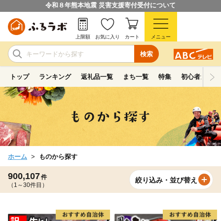
令和８年熊本地震 災害支援寄付受付について
上限額
お気に入り
カート
メニュー
検索
トップ
ランキング
返礼品一覧
まち一覧
特集
初心者ガイド
ホーム
ものから探す
900,107
件
絞り込み・並び替え
（1～30件目）