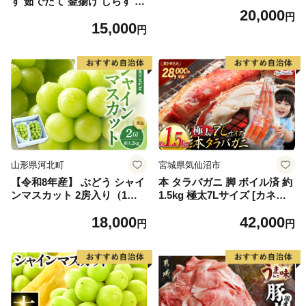
す 茹でたて 釜揚げ しらす 無
20,000
着色 安心 安全 赤穂の塩 新鮮
円
15,000
国産 海の幸 海鮮 魚介 紀州湯
円
浅湾直送 まるとも海産 お取
り寄せ 和歌山県 湯浅町 送料
無料_C6035n
山形県河北町
宮城県気仙沼市
【令和8年産】 ぶどう シャイ
本 タラバガニ 脚 ボイル済 約
ンマスカット 2房入り（1房6
1.5kg 極太7Lサイズ [カネダ
00g前後） 秀品 山形県河北町
イ 宮城県 気仙沼市 2056432
18,000
42,000
産【山形eLab】 ka074-023-r
6] カニ かに 蟹 たらばがに た
円
円
8
らば蟹 タラバ蟹 たらば タラ
バ ボイル