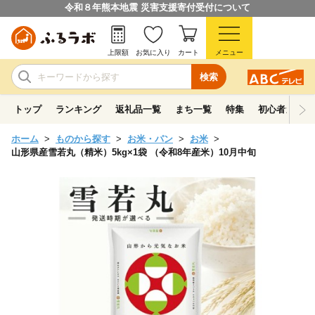
令和８年熊本地震 災害支援寄付受付について
上限額
お気に入り
カート
メニュー
検索
トップ
ランキング
返礼品一覧
まち一覧
特集
初心者ガイド
ホーム
ものから探す
お米・パン
お米
山形県産雪若丸（精米）5kg×1袋 （令和8年産米）10月中旬