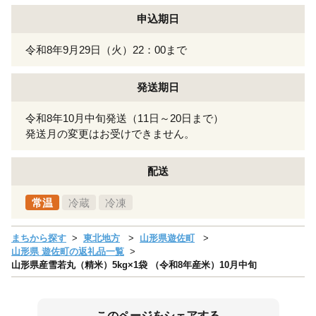
申込期日
令和8年9月29日（火）22：00まで
発送期日
令和8年10月中旬発送（11日～20日まで）
発送月の変更はお受けできません。
配送
常温
冷蔵
冷凍
まちから探す
東北地方
山形県遊佐町
山形県 遊佐町の返礼品一覧
山形県産雪若丸（精米）5kg×1袋 （令和8年産米）10月中旬
このページをシェアする