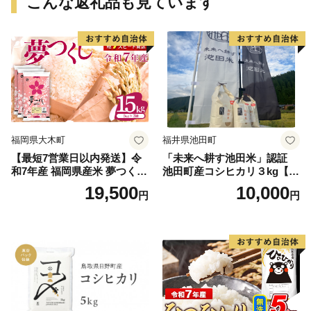
こんな返礼品も見ています
福岡県大木町
福井県池田町
【最短7営業日以内発送】令
「未来へ耕す池田米」認証
和7年産 福岡県産米 夢つくし
池田町産コシヒカリ３kg【お
15kg 精米 ※北海道・沖縄・
1人様につき３セットまで】
19,500
10,000
円
円
離島は配送不可