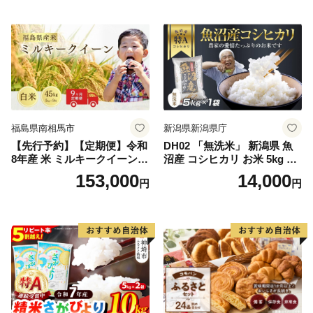
164)
米
福島県南相馬市
新潟県新潟県庁
【先行予約】【定期便】令和
DH02 「無洗米」 新潟県 魚
8年産 米 ミルキークイーン
沼産 コシヒカリ お米 5kg こ
白米 45kg (5kg×9回) | ミルキ
しひかり 精米 米（お米の美
153,000
14,000
円
円
ークイーン 米5kg 福島 福島
味しい炊き方ガイド付き）
県産 福島産 精米 お米 米 コ
メ 武田ファーム サムランド
福島県 南相馬市 cu006-ae