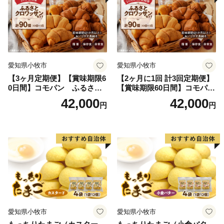
愛知県小牧市
愛知県小牧市
【3ヶ月定期便】【賞味期限6
【2ヶ月に1回 計3回定期便】
0日間】コモパン ふるさと
【賞味期限60日間】コモパ
クロワッサンセット（計90
ン ふるさとクロワッサンセ
42,000
42,000
円
円
個）／災害用備蓄 保存食 非
ット（計90個）／災害用備蓄
常食 防災グッズにも
保存食 非常食 防災グッズに
も
愛知県小牧市
愛知県小牧市