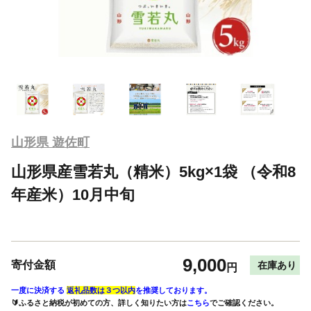
山形県 遊佐町
山形県産雪若丸（精米）5kg×1袋 （令和8
年産米）10月中旬
9,000
寄付金額
在庫あり
円
一度に決済する
返礼品数は３つ以内
を推奨しております。
🔰ふるさと納税が初めての方、詳しく知りたい方は
こちら
でご確認ください。