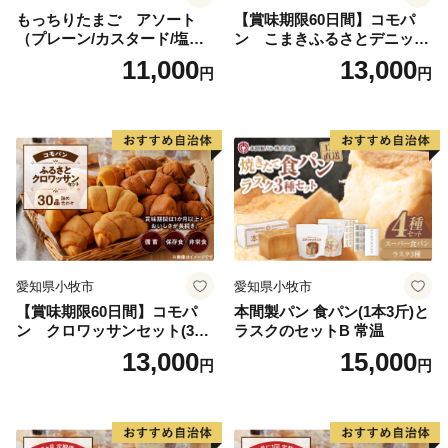
もっちりたまご アソート
【賞味期限60日間】コモパ
（プレーン/カスタード/塩バ
ン こまきふるさとデニッシ
ター/小倉バター）
ュセット（20個入り）／災害
11,000
13,000
円
円
用備蓄 保存食 非常食 防災グ
ッズにも
愛知県小牧市
愛知県小牧市
【賞味期限60日間】コモパ
本間製パン 食パン(1本3斤)と
ン クロワッサンセット(30
ラスクのセットB 常温
個入り)／災害用備蓄 保存食
13,000
15,000
円
円
非常食 防災グッズにも