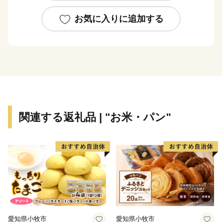
遊佐町は山・海・川・平野と自然豊かな町です。
町のシンボルは、日本ジオパークにも認定された名峰
お気に入りに追加する
「鳥海山」
その山麓から湧き出るきれいな水は遊佐町で作られてい
るすべての特産品につながっています。
関連する返礼品 | "お米・パン"
愛知県小牧市
愛知県小牧市