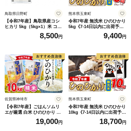
鳥取県日野町
熊本県玉東町
【令和7年産】鳥取県産コシ
令和7年産 無洗米 ひのひかり
ヒカリ 5kg（5kg×1）米 コシ
5kg《7-14日以内に出荷予定
ヒカリ こしひかり お米 白米
(土日祝除く)》コメ 米 無洗米
8,500
9,400
円
円
精米 5キロ おこめ こめ コメ
高レビュー｜人気米 熊本県
真空パック包装 真空包装 長
産米 お米 生活応援米
期保存 単一原料米 鳥取県日
野町産 Elevation
佐賀県神埼市
熊本県玉東町
【令和7年産】ごはんソムリ
令和7年産 無洗米 ひのひかり
エが厳選 白米 ひのひかり 10
10kg《7-14日以内に出荷予定
kg【神埼市産 米 お米 精米 白
(土日祝除く)》コメ 米 無洗米
19,000
18,700
円
円
米 10kg 5kg×2 ひのひかり ブ
令和7年産 高レビュー｜人気
ランド米 食味鑑定士】(H063
米 熊本県産米 お米 生活応援