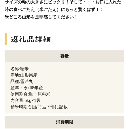
サイズの粒の大きさにビックリ！そして・・・お口に入れた
時の食べごたえ（米ごたえ）にもっと驚くはず！！
米どころ山形を是非感じてください！
容量
名称:精米
産地:山形県産
品種:雪若丸
産年：令和8年産
使用割合:単一原料米
内容量:5kg×1袋
精米時期:別途商品下部に記載
消費期限