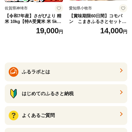
佐賀県神埼市
愛知県小牧市
【令和7年産】さがびより 精
【賞味期限60日間】コモパ
米 10kg【特A受賞米 米 5kg×
ン こまきふるさとセット
2袋 お米 コメ こめ 国産 美味
（24個入り）／災害用備蓄
19,000
14,000
円
円
しい ブランド米 人気 ランキ
保存食 非常食 防災グッズに
ング 増田米穀】(H015224)
も
ふるラボとは
はじめてのふるさと納税
よくあるご質問