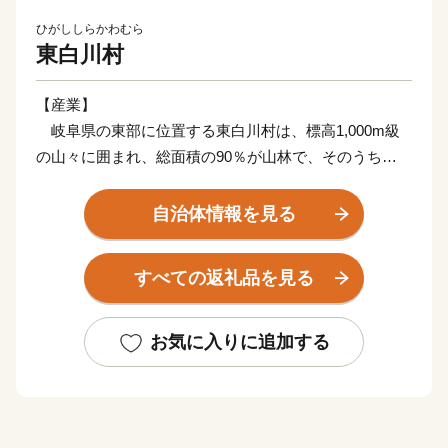
ひがししらかわむら
東白川村
【産業】
岐阜県の東部に位置する東白川村は、標高1,000m級
の山々に囲まれ、総面積の90％が山林で、そのうち
73％を占める人工林は、東白川村が誇るブランド、「東
濃ひのき」が植林されています。また、「美濃白川茶」
自治体情報を見る
発祥の地でもあり、山間地ならではの傾斜地を利用し
て、茶栽培を行っています。
すべての返礼品を見る
【歴史】
明治初年、新政府による神仏分離令に端を発した廃仏毀
お気に入りに追加する
釈運動の影響により、仏教建造物のほとんどが破壊され
ました。以後、再建されなかったために全国でも珍しい
お寺のない村という歴史を持ちます。