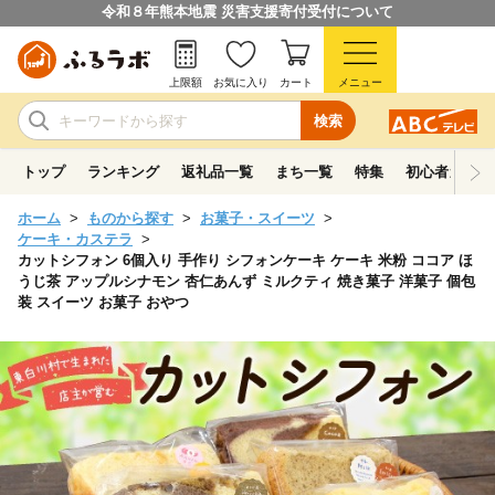
令和８年熊本地震 災害支援寄付受付について
上限額
お気に入り
カート
メニュー
検索
トップ
ランキング
返礼品一覧
まち一覧
特集
初心者ガイド
ホーム
ものから探す
お菓子・スイーツ
ケーキ・カステラ
カットシフォン 6個入り 手作り シフォンケーキ ケーキ 米粉 ココア ほ
うじ茶 アップルシナモン 杏仁あんず ミルクティ 焼き菓子 洋菓子 個包
装 スイーツ お菓子 おやつ