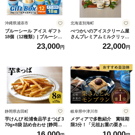
沖縄県浦添市
北海道別海町
ブルーシール アイス ギフト
べつかいのアイスクリーム屋
18個（12種類）| ブルーシー
さんプレミアムミルクリッチ
ルアイス ブルーシールアイ
12個（AP-01）（ 北海道アイ
23,000
22,000
円
円
スクリーム 着日指定可能 送
ス 北海道産アイス アイス ア
料無料 ジェラート 沖縄県 バ
イススイーツ アイスクリー
ースデー 贈り物 プレゼント
ム 北海道産アイスクリーム
誕生日 カップ 詰め合わせ バ
道産アイス 道産アイスクリ
ラエティ | バニラ チョコレー
ーム ギフト 詰合せ 詰め合わ
ト ストロベリー ピスタチオ
せ ふるさと納税 ）
バニラ＆クッキー ウベ 沖縄
紅イモ 塩ちんすこう 沖縄シ
ークヮーサー 沖縄黒糖 琉球
ロイヤルミルクティ 沖縄パ
イン
静岡県吉田町
岐阜県中津川市
芋けんぴ 松浦食品芋まつば 3
メディアで多数紹介 賞味期
70g×8袋 詰め合わせ [静岡伊
限3分！「元祖お重の栗きん
勢丹(松浦食品) 静岡県 吉田町
とんモンブラン」 【未来の
16,000
10,000