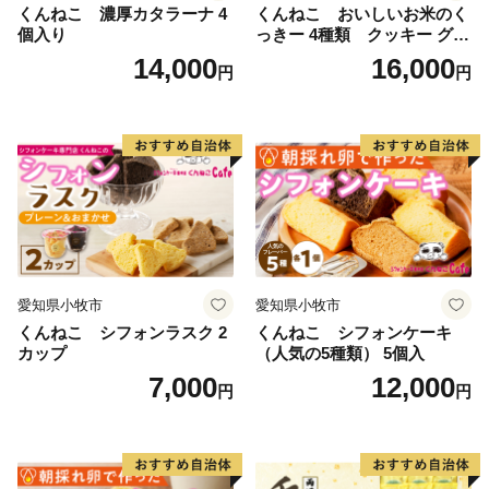
くんねこ 濃厚カタラーナ 4
くんねこ おいしいお米のく
個入り
っきー 4種類 クッキー グル
テンフリー
14,000
16,000
円
円
愛知県小牧市
愛知県小牧市
くんねこ シフォンラスク 2
くんねこ シフォンケーキ
カップ
（人気の5種類） 5個入
7,000
12,000
円
円