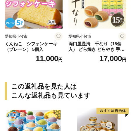
愛知県小牧市
愛知県小牧市
くんねこ シフォンケーキ
両口屋是清 千なり（15個
（プレーン） 5個入
入） どら焼き どらやき 手土
産 お土産 土産 丹波大納言小
11,000
17,000
円
円
豆 抹茶 林檎 りんご 慶事 お
祝い 法事 法要 詰め合わせ お
取り寄せ 瓢箪 豊臣秀吉 焼印
個包装 贈り物 老舗 お茶菓子
この返礼品を見た人は
こんな返礼品も見ています