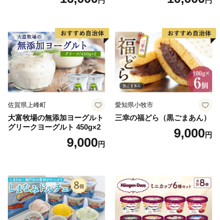
円
円
22424274] 芋ケンピ セット
ご褒美】スイーツ 栗 モンブ
小袋 個包装 小分け
ラン くりきんとん デザート
ご褒美 お取り寄せ くり お菓
子 菓子 F4N-2298
佐賀県上峰町
愛知県小牧市
大富牧場の無添加ヨーグルト
三幸の福どら（黒ごまあん）
グリークヨーグルト 450g×2
9,000
円
9,000
円