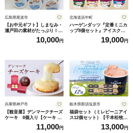
広島県尾道市
北海道浜中町
【お中元ギフト】しまなみ・
ハーゲンダッツ『定番ミニカ
瀬戸田の素材がたっぷり！ジ
ップ8個セット』アイスクリ
ェラート8個
ーム アイス スイーツ デザー
10,000
19,000
円
円
ト_H0016-104
兵庫県神戸市
栃木県那須塩原市
【観音屋】デンマークチーズ
福袋セット（ミレピーニアイ
ケーキ 8個入り【ケーキ チ
ス12個セット）【千本松牧
ーズケーキ 人気スイーツ お
場】 ns025-014-12 【デザー
11,000
13,000
円
円
すすめスイーツ 神戸スイー
ト 詰め合わせ ギフト】