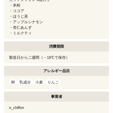
・米粉
・ココア
・ほうじ茶
・アップルシナモン
・杏仁あんず
・ミルクティ
消費期限
製造日から二週間（－18℃で保存）
アレルギー
品目
卵
乳成分
小麦
りんご
事業者
n_chiffon