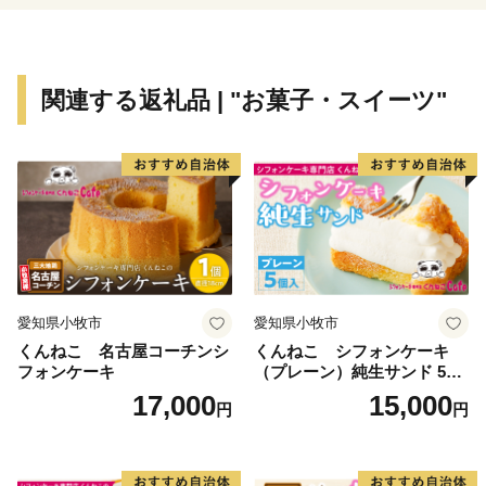
【観光】
幻の珍獣「つちのこ」の目撃多発地域としてマスコミ等
に紹介されたことで「ツチノコ村」とも呼ばれ、毎年5
関連する返礼品 | "お菓子・スイーツ"
月3日につちのこ捜索イベント「つちのこフェスタ」を
行っています。
愛知県小牧市
愛知県小牧市
くんねこ 名古屋コーチンシ
くんねこ シフォンケーキ
フォンケーキ
（プレーン）純生サンド 5個
入
17,000
15,000
円
円