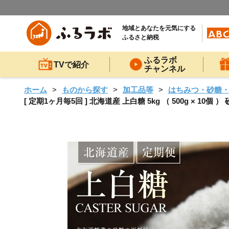
地域とあなたを元気にする
ふるさと納税
ふるラボ
TVで紹介
チャンネル
ホーム
ものから探す
加工品等
はちみつ・砂糖
[ 定期1ヶ月毎5回 ] 北海道産 上白糖 5kg （ 500g × 1