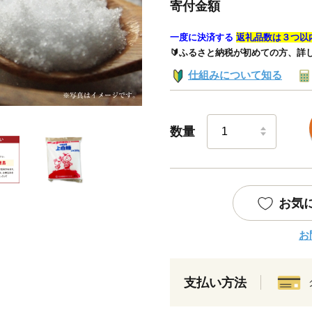
寄付金額
一度に決済する
返礼品数は３つ以
🔰ふるさと納税が初めての方、詳
仕組みについて知る
数量
お気
お
支払い方法