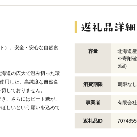
ート）。安全・安心な自然食
容量
北海道産上
※寄附確
5回)
北海道の広大で澄み切った環
％使用した、高純度な自然食
消費期限
期限なし
一切しておりません。
だき、さらにはビート糖が、
事業者
有限会社
でほしいという願いを込めて
返礼品ID
7074855