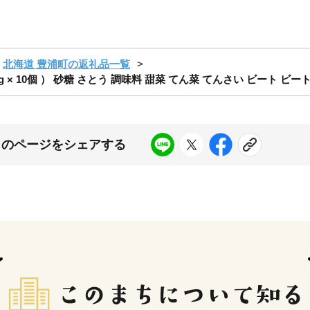
北海道 豊浦町の返礼品一覧
00g × 10個 ） 砂糖 さとう 調味料 甜菜 てん菜 てんさい ビート ビー
このページをシェアする