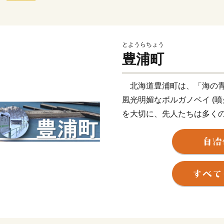
とようらちょう
豊浦町
北海道豊浦町は、「海の青
風光明媚なボルガノベイ (
を大切に、先人たちは多く
力を重ねてきて、現在の豊
また一汗一汗適応した施策
ければならないと考えてい
本町は従前より第一次産業
表的な特産物としては、「
及び水産業が盛んでありま
た６次産業や観光事業など