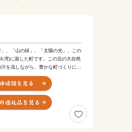
」、「山の緑」、「太陽の光」、この
噴火湾)に面した町です。この北の大自然
の汗を流しながら、豊かな町づくりに努
浦町があり、私たちは、この流した汗に
を推し進め、次世代に受け継いでいかな
ます。
において、大きく成長をしており、代
いちご」「豚肉」「ホタテ」など、農業
す。加えて現在では、地場産品を生かし
にも力を注ぎ人口減少対策や地域活性化