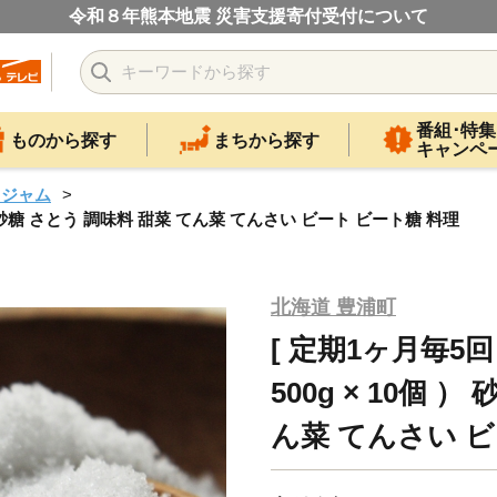
令和８年熊本地震 災害支援寄付受付について
番組･特集
ものから探す
まちから探す
キャンペ
・ジャム
0個 ） 砂糖 さとう 調味料 甜菜 てん菜 てんさい ビート ビート糖 料理
北海道 豊浦町
[ 定期1ヶ月毎5回 
500g × 10個 
ん菜 てんさい ビ