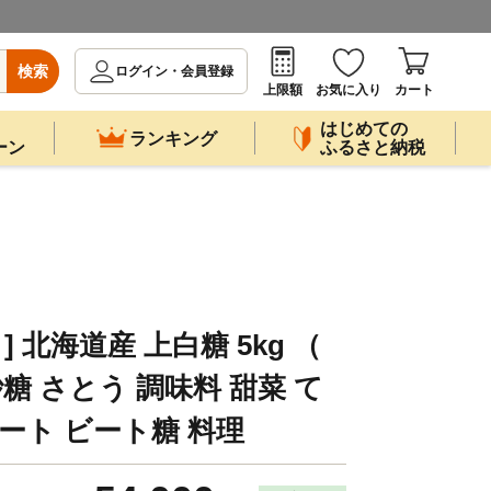
検索
ログイン・会員登録
上限額
お気に入り
カート
はじめての
ランキング
ーン
ふるさと納税
] 北海道産 上白糖 5kg （
） 砂糖 さとう 調味料 甜菜 て
ート ビート糖 料理